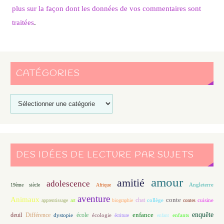
plus sur la façon dont les données de vos commentaires sont
traitées
.
CATÉGORIES
DES IDÉES DE LECTURE PAR SUJETS
amour
amitié
adolescence
Angleterre
19ème siècle
Afrique
aventure
Animaux
conte
chat
apprentissage
art
biographie
collège
contes
cuisine
enfance
enquête
deuil
école
Différence
écologie
enfants
dystopie
écriture
enfant