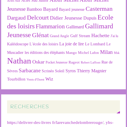
Actes Sud Junior
Actes Sud
Casterman
Jeunesse
Bayard
Bamboo
Bayard jeunesse
Ecole
Delcourt
Dargaud
Didier Jeunesse
Dupuis
des loisirs
Gallimard
Flammarion
Gallimard
Jeunesse
Glénat
Hachette
Gulf Stream
Grand Angle
J'ai lu
La joie de lire
L'école des loisirs
Kaléidoscope
Le Lombard
Le
Milan
Muscadier
les éditions des éléphants
Mango
Michel Lafon
Msk
Nathan
Oskar
Rageot
Rue de
Pocket Jeunesse
Robert Laffont
Sarbacane
Syros
Thierry Magnier
Soleil
Sèvres
Scrinéo
Wiz
Tourbillon
Vents d'Ouest
RECHERCHES
https://delivrer-des-livres fr/larevanchedelombrerouge/
,
yhs-