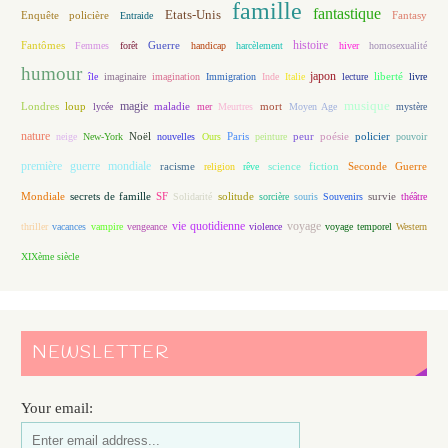
famille
fantastique
Etats-Unis
Fantasy
Enquête policière
Entraide
histoire
Fantômes
Guerre
Femmes
forêt
handicap
harcèlement
hiver
homosexualité
humour
japon
île
imaginaire
imagination
Immigration
Inde
Italie
lecture
liberté
livre
magie
musique
loup
maladie
mort
Londres
lycée
mer
Meurtres
Moyen Age
mystère
nature
Noël
Paris
peur
poésie
policier
neige
New-York
nouvelles
Ours
peinture
pouvoir
première guerre mondiale
racisme
science fiction
Seconde Guerre
religion
rêve
Mondiale
secrets de famille
solitude
SF
Solidarité
sorcière
souris
Souvenirs
survie
théâtre
vie quotidienne
voyage
thriller
vacances
vampire
vengeance
violence
voyage temporel
Western
XIXème siècle
NEWSLETTER
Your email: