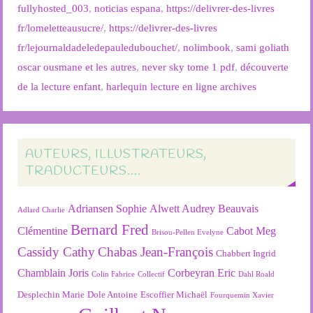
fullyhosted_003
,
noticias espana
,
https://delivrer-des-livres
fr/lomeletteausucre/
,
https://delivrer-des-livres
fr/lejournaldadeledepauledubouchet/
,
nolimbook
,
sami goliath
oscar ousmane et les autres
,
never sky tome 1 pdf
,
découverte
de la lecture enfant
,
harlequin lecture en ligne archives
AUTEURS, ILLUSTRATEURS,
TRADUCTEURS….
Adriansen Sophie
Alwett Audrey
Beauvais
Adlard Charlie
Bernard Fred
Clémentine
Cabot Meg
Brisou-Pellen Evelyne
Cassidy Cathy
Chabas Jean-François
Chabbert Ingrid
Chamblain Joris
Corbeyran Eric
Colin Fabrice
Collectif
Dahl Roald
Desplechin Marie
Dole Antoine
Escoffier Michaël
Fourquemin Xavier