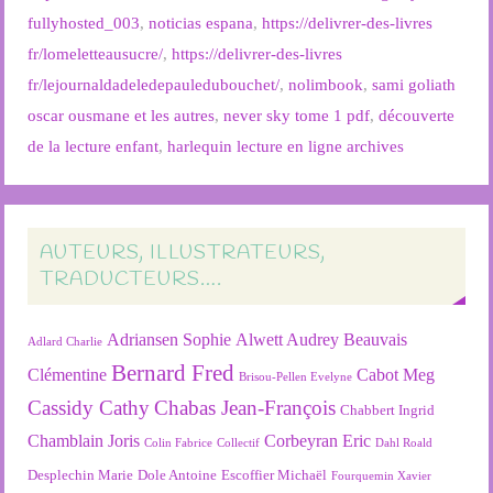
fullyhosted_003
,
noticias espana
,
https://delivrer-des-livres
fr/lomeletteausucre/
,
https://delivrer-des-livres
fr/lejournaldadeledepauledubouchet/
,
nolimbook
,
sami goliath
oscar ousmane et les autres
,
never sky tome 1 pdf
,
découverte
de la lecture enfant
,
harlequin lecture en ligne archives
AUTEURS, ILLUSTRATEURS,
TRADUCTEURS….
Adriansen Sophie
Alwett Audrey
Beauvais
Adlard Charlie
Bernard Fred
Clémentine
Cabot Meg
Brisou-Pellen Evelyne
Cassidy Cathy
Chabas Jean-François
Chabbert Ingrid
Chamblain Joris
Corbeyran Eric
Colin Fabrice
Collectif
Dahl Roald
Desplechin Marie
Dole Antoine
Escoffier Michaël
Fourquemin Xavier