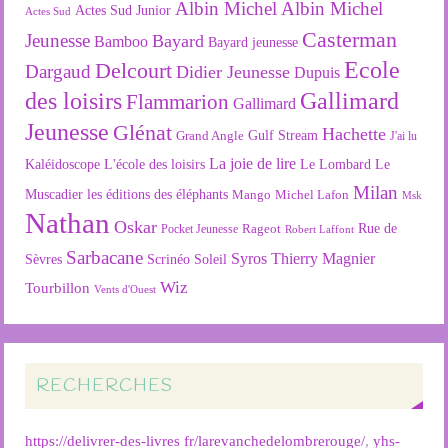
Albin Michel
Albin Michel
Actes Sud Junior
Actes Sud
Casterman
Jeunesse
Bayard
Bamboo
Bayard jeunesse
Ecole
Delcourt
Dargaud
Didier Jeunesse
Dupuis
des loisirs
Gallimard
Flammarion
Gallimard
Jeunesse
Glénat
Hachette
Gulf Stream
Grand Angle
J'ai lu
La joie de lire
L'école des loisirs
Kaléidoscope
Le Lombard
Le
Milan
Muscadier
les éditions des éléphants
Mango
Michel Lafon
Msk
Nathan
Oskar
Rageot
Rue de
Pocket Jeunesse
Robert Laffont
Sarbacane
Syros
Thierry Magnier
Soleil
Sèvres
Scrinéo
Wiz
Tourbillon
Vents d'Ouest
RECHERCHES
https://delivrer-des-livres fr/larevanchedelombrerouge/
,
yhs-