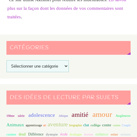
plus sur la façon dont les données de vos commentaires sont
traitées
.
CATÉGORIES
DES IDÉES DE LECTURE PAR SUJETS
amour
amitié
adolescence
Angleterre
19ème siècle
Afrique
aventure
Animaux
conte
chat
apprentissage
art
biographie
collège
contes
Couple
enfance
deuil
école
Différence
écologie
enfants
cuisine
dystopie
écriture
enfant