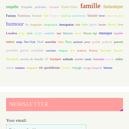
famille
fantastique
enquête
Etats-Unis
Enquête policière
Entraide
histoire
Fantasy
Fantômes
Guerre
Femmes
forêt
handicap
harcèlement
hiver
homosexualité
humour
japon
île
imaginaire
imagination
Immigration
Inde
Italie
lecture
liberté
livre
magie
musique
loup
maladie
mort
Londres
lycée
mer
Meurtres
Moyen Age
mystère
nature
Noël
Paris
peur
poésie
policier
neige
New-York
nouvelles
Ours
peinture
pouvoir
première guerre mondiale
racisme
science fiction
Seconde Guerre
religion
rêve
Mondiale
secrets de famille
solitude
SF
Solidarité
sorcière
souris
Souvenirs
survie
théâtre
vie quotidienne
voyage
thriller
vacances
vengeance
violence
voyage temporel
Western
XIXème
siècle
NEWSLETTER
Your email: