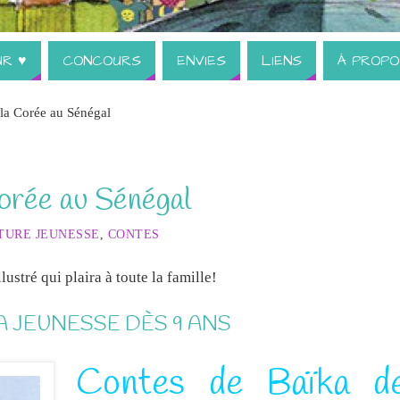
UR ♥
CONCOURS
ENVIES
LIENS
À PROPO
la Corée au Sénégal
orée au Sénégal
TURE JEUNESSE
,
CONTES
ustré qui plaira à toute la famille!
A JEUNESSE DÈS 9 ANS
Contes de Baïka
d