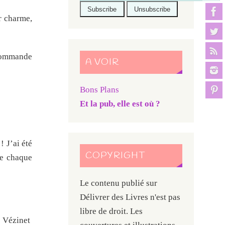
r charme,
ecommande
A VOIR
Bons Plans
Et la pub, elle est où ?
! J’ai été
COPYRIGHT
ue chaque
Le contenu publié sur
Délivrer des Livres n'est pas
libre de droit. Les
c Vézinet