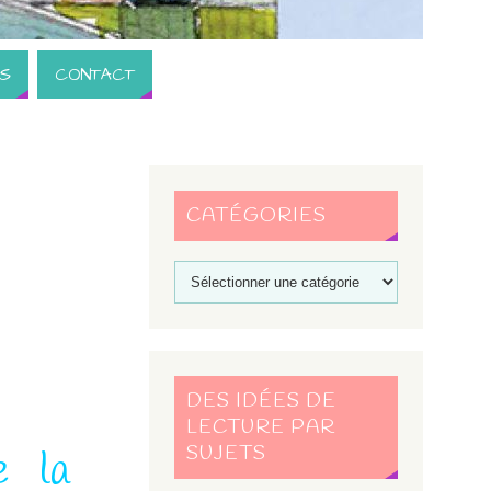
S
CONTACT
CATÉGORIES
DES IDÉES DE
LECTURE PAR
SUJETS
e la