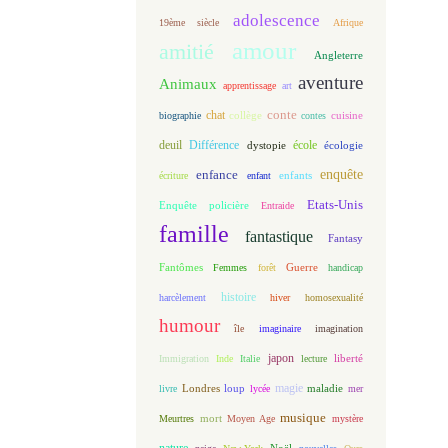
adolescence
19ème siècle
Afrique
amour
amitié
Angleterre
aventure
Animaux
apprentissage
art
conte
chat
biographie
collège
contes
cuisine
deuil
école
Différence
écologie
dystopie
enfance
enquête
enfants
écriture
enfant
Etats-Unis
Enquête policière
Entraide
famille
fantastique
Fantasy
Fantômes
Guerre
Femmes
forêt
handicap
histoire
harcèlement
hiver
homosexualité
humour
île
imaginaire
imagination
japon
Immigration
Inde
Italie
lecture
liberté
magie
loup
maladie
livre
Londres
lycée
mer
musique
mort
Meurtres
Moyen Age
mystère
nature
Noël