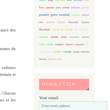
neige
New-York
nouvelles
Ours
Paris
peur
poésie
policier
peinture
pouvoir
première guerre mondiale
racisme
religion
science fiction
Seconde Guerre
rêve
nance des
Mondiale
secrets de famille
SF
Solidarité
solitude
sorcière
souris
Souvenirs
survie
vie
théâtre
thriller
vacances
vampire
vengeance
utumes de
quotidienne
voyage
violence
voyage temporel
Western
XIXème siècle
 cultures
atemala et
NEWSLETTER
2. Chacun
Your email:
es et les