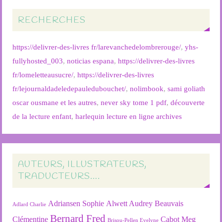
RECHERCHES
https://delivrer-des-livres fr/larevanchedelombrerouge/
,
yhs-
fullyhosted_003
,
noticias espana
,
https://delivrer-des-livres
fr/lomeletteausucre/
,
https://delivrer-des-livres
fr/lejournaldadeledepauledubouchet/
,
nolimbook
,
sami goliath
oscar ousmane et les autres
,
never sky tome 1 pdf
,
découverte
de la lecture enfant
,
harlequin lecture en ligne archives
AUTEURS, ILLUSTRATEURS,
TRADUCTEURS….
Adriansen Sophie
Alwett Audrey
Beauvais
Adlard Charlie
Bernard Fred
Clémentine
Cabot Meg
Brisou-Pellen Evelyne