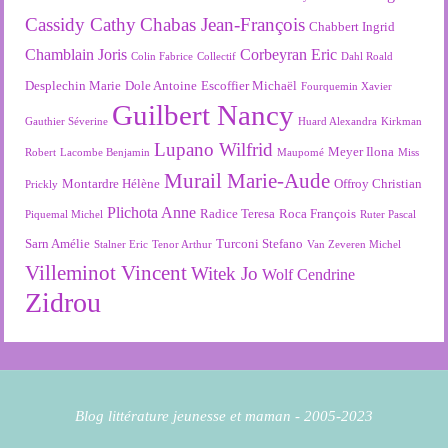
Cassidy Cathy
Chabas Jean-François
Chabbert Ingrid
Chamblain Joris
Corbeyran Eric
Colin Fabrice
Collectif
Dahl Roald
Desplechin Marie
Dole Antoine
Escoffier Michaël
Fourquemin Xavier
Guilbert Nancy
Gauthier Séverine
Huard Alexandra
Kirkman
Lupano Wilfrid
Meyer Ilona
Robert
Lacombe Benjamin
Maupomé
Miss
Murail Marie-Aude
Montardre Hélène
Offroy Christian
Prickly
Plichota Anne
Radice Teresa
Roca François
Piquemal Michel
Ruter Pascal
Sarn Amélie
Turconi Stefano
Stalner Eric
Tenor Arthur
Van Zeveren Michel
Villeminot Vincent
Witek Jo
Wolf Cendrine
Zidrou
Blog littérature jeunesse et maman - 2005-2023