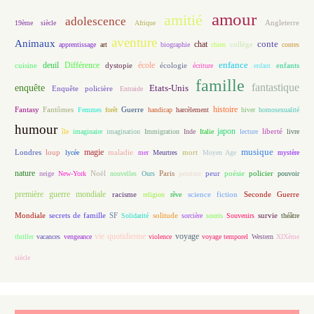
amour
amitié
adolescence
Angleterre
19ème siècle
Afrique
aventure
Animaux
conte
chat
apprentissage
art
biographie
chien
collège
contes
enfance
deuil
école
Différence
écologie
enfants
cuisine
dystopie
écriture
enfant
famille
fantastique
enquête
Etats-Unis
Enquête policière
Entraide
histoire
Fantasy
Fantômes
Guerre
Femmes
forêt
handicap
harcèlement
hiver
homosexualité
humour
japon
île
imaginaire
imagination
Immigration
Inde
Italie
lecture
liberté
livre
magie
musique
loup
maladie
mort
Londres
lycée
mer
Meurtres
Moyen Age
mystère
nature
Noël
Paris
peur
poésie
policier
neige
New-York
nouvelles
Ours
peinture
pouvoir
première guerre mondiale
racisme
science fiction
Seconde Guerre
religion
rêve
Mondiale
secrets de famille
solitude
SF
Solidarité
sorcière
souris
Souvenirs
survie
théâtre
vie quotidienne
voyage
thriller
vacances
vengeance
violence
voyage temporel
Western
XIXème
siècle