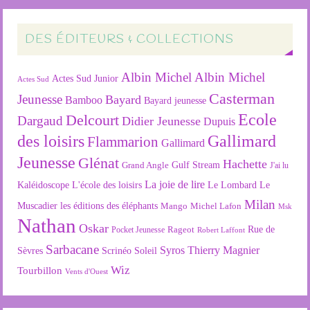
DES ÉDITEURS & COLLECTIONS
Albin Michel
Albin Michel
Actes Sud Junior
Actes Sud
Casterman
Jeunesse
Bayard
Bamboo
Bayard jeunesse
Ecole
Delcourt
Dargaud
Didier Jeunesse
Dupuis
des loisirs
Gallimard
Flammarion
Gallimard
Jeunesse
Glénat
Hachette
Gulf Stream
Grand Angle
J'ai lu
La joie de lire
L'école des loisirs
Kaléidoscope
Le Lombard
Le
Milan
Muscadier
les éditions des éléphants
Mango
Michel Lafon
Msk
Nathan
Oskar
Rageot
Rue de
Pocket Jeunesse
Robert Laffont
Sarbacane
Syros
Thierry Magnier
Soleil
Sèvres
Scrinéo
Wiz
Tourbillon
Vents d'Ouest