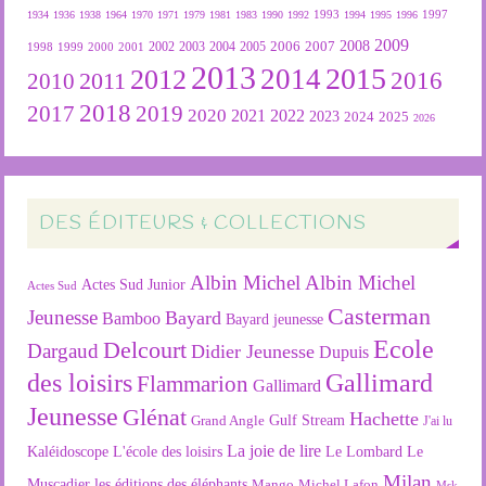
1934
1936
1938
1964
1970
1971
1979
1981
1983
1990
1992
1993
1994
1995
1996
1997
2009
2007
2008
2004
2005
2006
1999
2000
2001
2002
2003
1998
2013
2015
2012
2014
2016
2011
2010
2018
2019
2017
2020
2022
2021
2023
2024
2025
2026
DES ÉDITEURS & COLLECTIONS
Albin Michel
Albin Michel
Actes Sud Junior
Actes Sud
Casterman
Jeunesse
Bayard
Bamboo
Bayard jeunesse
Ecole
Delcourt
Dargaud
Didier Jeunesse
Dupuis
des loisirs
Gallimard
Flammarion
Gallimard
Jeunesse
Glénat
Hachette
Gulf Stream
Grand Angle
J'ai lu
La joie de lire
L'école des loisirs
Kaléidoscope
Le Lombard
Le
Milan
Muscadier
les éditions des éléphants
Mango
Michel Lafon
Msk