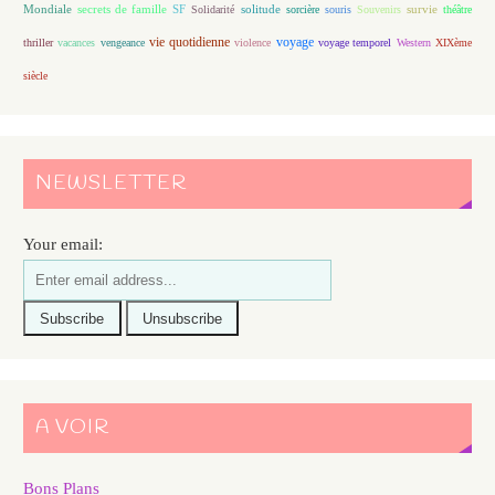
Mondiale
secrets de famille
solitude
SF
Solidarité
sorcière
souris
Souvenirs
survie
théâtre
vie quotidienne
voyage
thriller
vacances
vengeance
violence
voyage temporel
Western
XIXème
siècle
NEWSLETTER
Your email:
A VOIR
Bons Plans