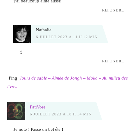
j’ai beaucoup aimé aussi!
RÉPONDRE
Nathalie
6 JUILLET 2023 À 11 H 12 MIN
;)
RÉPONDRE
Ping :
Jours de sable – Aimée de Jongh – Moka – Au milieu des
livres
PatiVore
6 JUILLET 2023 À 18 H 14 MIN
Je note ! Passe un bel été !