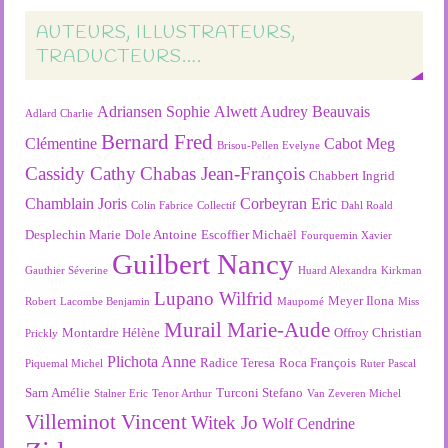
AUTEURS, ILLUSTRATEURS,
TRADUCTEURS….
Adriansen Sophie
Alwett Audrey
Beauvais
Adlard Charlie
Bernard Fred
Clémentine
Cabot Meg
Brisou-Pellen Evelyne
Cassidy Cathy
Chabas Jean-François
Chabbert Ingrid
Chamblain Joris
Corbeyran Eric
Colin Fabrice
Collectif
Dahl Roald
Desplechin Marie
Dole Antoine
Escoffier Michaël
Fourquemin Xavier
Guilbert Nancy
Gauthier Séverine
Huard Alexandra
Kirkman
Lupano Wilfrid
Meyer Ilona
Robert
Lacombe Benjamin
Maupomé
Miss
Murail Marie-Aude
Montardre Hélène
Offroy Christian
Prickly
Plichota Anne
Radice Teresa
Roca François
Piquemal Michel
Ruter Pascal
Sarn Amélie
Turconi Stefano
Stalner Eric
Tenor Arthur
Van Zeveren Michel
Villeminot Vincent
Witek Jo
Wolf Cendrine