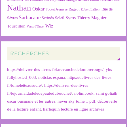
Nathan
Oskar
Rageot
Rue de
Pocket Jeunesse
Robert Laffont
Sarbacane
Syros
Thierry Magnier
Soleil
Sèvres
Scrinéo
Wiz
Tourbillon
Vents d'Ouest
RECHERCHES
https://delivrer-des-livres fr/larevanchedelombrerouge/
,
yhs-
fullyhosted_003
,
noticias espana
,
https://delivrer-des-livres
fr/lomeletteausucre/
,
https://delivrer-des-livres
fr/lejournaldadeledepauledubouchet/
,
nolimbook
,
sami goliath
oscar ousmane et les autres
,
never sky tome 1 pdf
,
découverte
de la lecture enfant
,
harlequin lecture en ligne archives