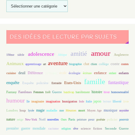
DES IDÉES DE LECTURE PAR SUJETS
amour
amitié
adolescence
Angleterre
19ème siècle
Afrique
aventure
Animaux
conte
chat
apprentissage
art
biographie
chien
collège
contes
enfance
deuil
école
Différence
écologie
enfants
cuisine
dystopie
écriture
enfant
famille
fantastique
enquête
Etats-Unis
Enquête policière
Entraide
histoire
Fantasy
Fantômes
Guerre
Femmes
forêt
handicap
harcèlement
hiver
homosexualité
humour
japon
île
imaginaire
imagination
Immigration
Inde
Italie
lecture
liberté
livre
magie
musique
loup
maladie
mort
Londres
lycée
mer
Meurtres
Moyen Age
mystère
nature
Noël
Paris
peur
poésie
policier
neige
New-York
nouvelles
Ours
peinture
pouvoir
première guerre mondiale
racisme
science fiction
Seconde Guerre
religion
rêve