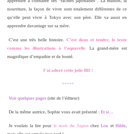
apprendre à connaître ses “racines japonaises”. La maison, la
nourriture, la façon de vivre sont totalement différentes de ce
qu’elle peut vivre à Tokyo avec son père. Elle va aussi en
apprendre davantage sur sa mère.
C’est une très belle histoire.
C’est doux et tendre, le texte
comme les illustrations à l’aquarelle
.
La grand-mère est
magnifique d’empathie et de bonté.
J’ai adoré cette jolie BD !
*****
Voir quelques pages
(site de l’éditeur)
De la même autrice, Sophie vous avait présenté :
Et si…
Je voulais la lire pour
le mois du Japon
chez
Lou
et
Hilde
,
mais elle est arrivée trop tard !