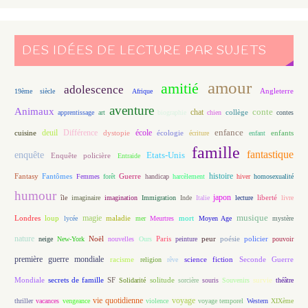
DES IDÉES DE LECTURE PAR SUJETS
amour
amitié
adolescence
Angleterre
19ème siècle
Afrique
aventure
Animaux
conte
chat
apprentissage
art
biographie
chien
collège
contes
enfance
deuil
école
Différence
écologie
enfants
cuisine
dystopie
écriture
enfant
famille
fantastique
enquête
Etats-Unis
Enquête policière
Entraide
histoire
Fantasy
Fantômes
Guerre
Femmes
forêt
handicap
harcèlement
hiver
homosexualité
humour
japon
île
imaginaire
imagination
Immigration
Inde
Italie
lecture
liberté
livre
magie
musique
loup
maladie
mort
Londres
lycée
mer
Meurtres
Moyen Age
mystère
nature
Noël
Paris
peur
poésie
policier
neige
New-York
nouvelles
Ours
peinture
pouvoir
première guerre mondiale
racisme
science fiction
Seconde Guerre
religion
rêve
Mondiale
secrets de famille
solitude
SF
Solidarité
sorcière
souris
Souvenirs
survie
théâtre
vie quotidienne
voyage
thriller
vacances
vengeance
violence
voyage temporel
Western
XIXème