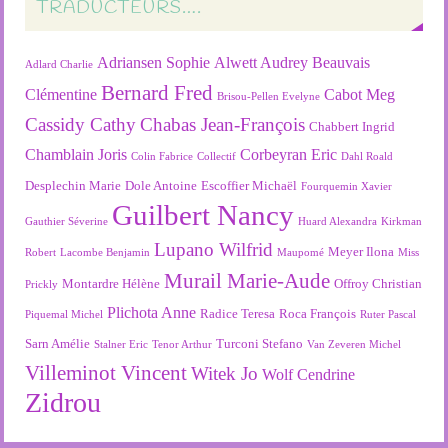
TRADUCTEURS….
Adriansen Sophie
Alwett Audrey
Beauvais
Adlard Charlie
Bernard Fred
Clémentine
Cabot Meg
Brisou-Pellen Evelyne
Cassidy Cathy
Chabas Jean-François
Chabbert Ingrid
Chamblain Joris
Corbeyran Eric
Colin Fabrice
Collectif
Dahl Roald
Desplechin Marie
Dole Antoine
Escoffier Michaël
Fourquemin Xavier
Guilbert Nancy
Gauthier Séverine
Huard Alexandra
Kirkman
Lupano Wilfrid
Meyer Ilona
Robert
Lacombe Benjamin
Maupomé
Miss
Murail Marie-Aude
Montardre Hélène
Offroy Christian
Prickly
Plichota Anne
Radice Teresa
Roca François
Piquemal Michel
Ruter Pascal
Sarn Amélie
Turconi Stefano
Stalner Eric
Tenor Arthur
Van Zeveren Michel
Villeminot Vincent
Witek Jo
Wolf Cendrine
Zidrou