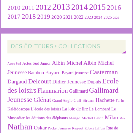
2013
2015
2012
2014
2016
2011
2010
2018
2019
2017
2020
2022
2021
2023
2024
2025
2026
DES ÉDITEURS & COLLECTIONS
Albin Michel
Albin Michel
Actes Sud Junior
Actes Sud
Casterman
Jeunesse
Bayard
Bamboo
Bayard jeunesse
Ecole
Delcourt
Dargaud
Didier Jeunesse
Dupuis
des loisirs
Gallimard
Flammarion
Gallimard
Jeunesse
Glénat
Hachette
Gulf Stream
Grand Angle
J'ai lu
La joie de lire
L'école des loisirs
Kaléidoscope
Le Lombard
Le
Milan
Muscadier
les éditions des éléphants
Mango
Michel Lafon
Msk
Nathan
Oskar
Rageot
Rue de
Pocket Jeunesse
Robert Laffont