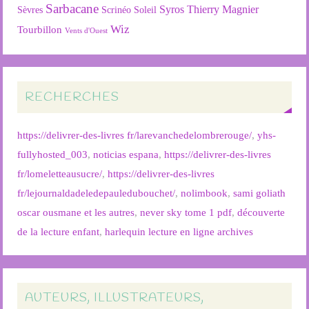
Sarbacane
Syros
Thierry Magnier
Soleil
Sèvres
Scrinéo
Wiz
Tourbillon
Vents d'Ouest
RECHERCHES
https://delivrer-des-livres fr/larevanchedelombrerouge/
,
yhs-
fullyhosted_003
,
noticias espana
,
https://delivrer-des-livres
fr/lomeletteausucre/
,
https://delivrer-des-livres
fr/lejournaldadeledepauledubouchet/
,
nolimbook
,
sami goliath
oscar ousmane et les autres
,
never sky tome 1 pdf
,
découverte
de la lecture enfant
,
harlequin lecture en ligne archives
AUTEURS, ILLUSTRATEURS,