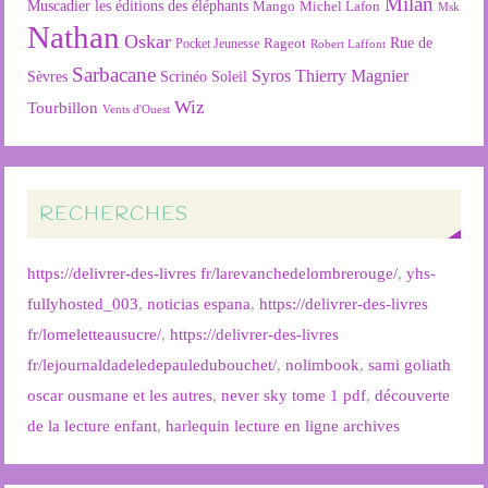
Milan
Muscadier
les éditions des éléphants
Mango
Michel Lafon
Msk
Nathan
Oskar
Rageot
Rue de
Pocket Jeunesse
Robert Laffont
Sarbacane
Syros
Thierry Magnier
Soleil
Sèvres
Scrinéo
Wiz
Tourbillon
Vents d'Ouest
RECHERCHES
https://delivrer-des-livres fr/larevanchedelombrerouge/
,
yhs-
fullyhosted_003
,
noticias espana
,
https://delivrer-des-livres
fr/lomeletteausucre/
,
https://delivrer-des-livres
fr/lejournaldadeledepauledubouchet/
,
nolimbook
,
sami goliath
oscar ousmane et les autres
,
never sky tome 1 pdf
,
découverte
de la lecture enfant
,
harlequin lecture en ligne archives