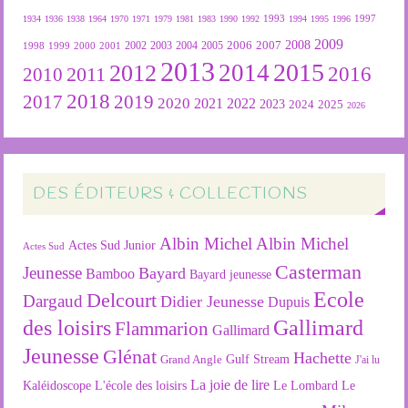
1934
1936
1938
1964
1970
1971
1979
1981
1983
1990
1992
1993
1994
1995
1996
1997
2009
2007
2008
2004
2005
2006
1999
2000
2001
2002
2003
1998
2013
2015
2012
2014
2016
2011
2010
2018
2019
2017
2020
2022
2021
2023
2024
2025
2026
DES ÉDITEURS & COLLECTIONS
Albin Michel
Albin Michel
Actes Sud Junior
Actes Sud
Casterman
Jeunesse
Bayard
Bamboo
Bayard jeunesse
Ecole
Delcourt
Dargaud
Didier Jeunesse
Dupuis
des loisirs
Gallimard
Flammarion
Gallimard
Jeunesse
Glénat
Hachette
Gulf Stream
Grand Angle
J'ai lu
La joie de lire
L'école des loisirs
Kaléidoscope
Le Lombard
Le