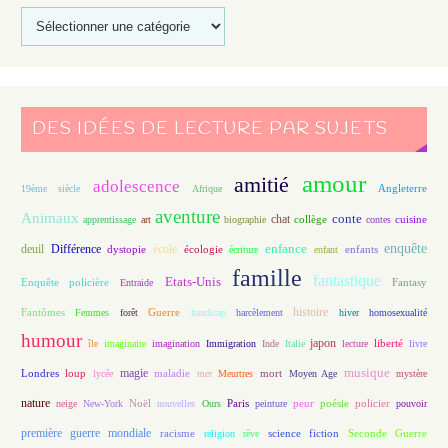
DES IDÉES DE LECTURE PAR SUJETS
amour
amitié
adolescence
Angleterre
19ème siècle
Afrique
aventure
Animaux
conte
chat
apprentissage
art
biographie
collège
contes
cuisine
enfance
enquête
deuil
école
Différence
écologie
enfants
dystopie
écriture
enfant
famille
fantastique
Etats-Unis
Fantasy
Enquête policière
Entraide
histoire
Fantômes
Guerre
Femmes
forêt
handicap
harcèlement
hiver
homosexualité
humour
japon
île
imaginaire
imagination
Immigration
Inde
Italie
lecture
liberté
livre
magie
musique
loup
maladie
mort
Londres
lycée
mer
Meurtres
Moyen Age
mystère
nature
Noël
Paris
peur
poésie
policier
neige
New-York
nouvelles
Ours
peinture
pouvoir
première guerre mondiale
racisme
science fiction
Seconde Guerre
religion
rêve