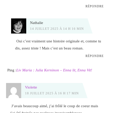
RÉPONDRE
Nathalie
14 JUILLET 2025 À 14 H 16 MIN
Oui c’est vraiment une histoire originale et, comme tu
dis, assez triste ! Mais c’est un beau roman.
RÉPONDRE
Ping :
Liv Maria : Julia Kerninon – Enna lit, Enna Vit!
Violette
18 JUILLET 2025 À 16 H 17 MIN
J’avais beaucoup aimé, j’ai frôlé le coup de coeur mais
j’ai été freinée par quelques invraisemblances.