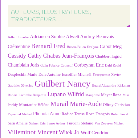
AUTEURS, ILLUSTRATEURS,
TRADUCTEURS….
Adriansen Sophie
Alwett Audrey
Beauvais
Adlard Charlie
Bernard Fred
Clémentine
Cabot Meg
Brisou-Pellen Evelyne
Cassidy Cathy
Chabas Jean-François
Chabbert Ingrid
Chamblain Joris
Corbeyran Eric
Colin Fabrice
Collectif
Dahl Roald
Desplechin Marie
Dole Antoine
Escoffier Michaël
Fourquemin Xavier
Guilbert Nancy
Gauthier Séverine
Huard Alexandra
Kirkman
Lupano Wilfrid
Meyer Ilona
Robert
Lacombe Benjamin
Maupomé
Miss
Murail Marie-Aude
Montardre Hélène
Offroy Christian
Prickly
Plichota Anne
Radice Teresa
Roca François
Piquemal Michel
Ruter Pascal
Sarn Amélie
Turconi Stefano
Stalner Eric
Tenor Arthur
Van Zeveren Michel
Villeminot Vincent
Witek Jo
Wolf Cendrine