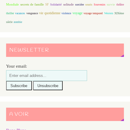
Mondiale
secrets de famille
solitude
SF
Solidarité
sorcière
souris
Souvenirs
survie
théâtre
vie quotidienne
voyage
thriller
vacances
vengeance
violence
voyage temporel
Western
XIXème
siècle
zombie
NEWSLETTER
Your email:
A VOIR