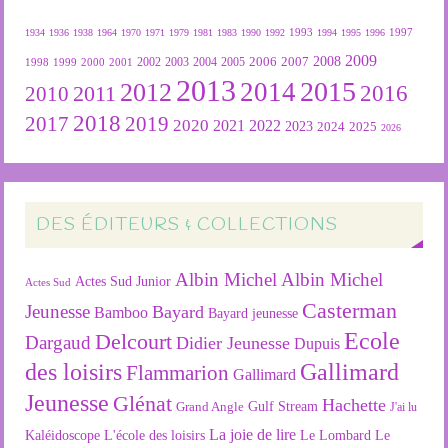
1934
1936
1938
1964
1970
1971
1979
1981
1983
1990
1992
1993
1994
1995
1996
1997
2009
2007
2008
2004
2005
2006
1999
2000
2001
2002
2003
1998
2013
2015
2012
2014
2016
2011
2010
2018
2019
2017
2020
2022
2021
2023
2024
2025
2026
DES ÉDITEURS & COLLECTIONS
Albin Michel
Albin Michel
Actes Sud Junior
Actes Sud
Casterman
Jeunesse
Bayard
Bamboo
Bayard jeunesse
Ecole
Delcourt
Dargaud
Didier Jeunesse
Dupuis
des loisirs
Gallimard
Flammarion
Gallimard
Jeunesse
Glénat
Hachette
Gulf Stream
Grand Angle
J'ai lu
La joie de lire
L'école des loisirs
Kaléidoscope
Le Lombard
Le