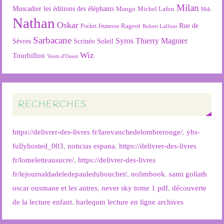
Milan
Muscadier
les éditions des éléphants
Mango
Michel Lafon
Msk
Nathan
Oskar
Rageot
Rue de
Pocket Jeunesse
Robert Laffont
Sarbacane
Syros
Thierry Magnier
Soleil
Sèvres
Scrinéo
Wiz
Tourbillon
Vents d'Ouest
RECHERCHES
https://delivrer-des-livres fr/larevanchedelombrerouge/
,
yhs-
fullyhosted_003
,
noticias espana
,
https://delivrer-des-livres
fr/lomeletteausucre/
,
https://delivrer-des-livres
fr/lejournaldadeledepauledubouchet/
,
nolimbook
,
sami goliath
oscar ousmane et les autres
,
never sky tome 1 pdf
,
découverte
de la lecture enfant
,
harlequin lecture en ligne archives