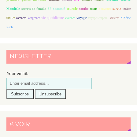
Mondiale
secrets de famille
solitude
SF
Solidarité
sorcière
souris
Souvenirs
survie
théâtre
vie quotidienne
voyage
thriller
vacances
vengeance
violence
voyage temporel
Western
XIXème
siècle
NEWSLETTER
Your email:
A VOIR