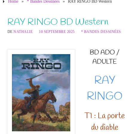
Home
»
* Bandes Dessinées
»
RAY RINGO BD Western
RAY RINGO BD Western
DE
NATHALIE
10 SEPTEMBRE 2025
* BANDES DESSINÉES
BD ADO /
ADULTE
RAY
RINGO
T1 : La porte
du diable