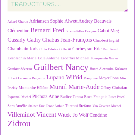
TRADUCTEURS….
Adriansen Sophie
Alwett Audrey
Beauvais
Adlard Charlie
Bernard Fred
Clémentine
Cabot Meg
Brisou-Pellen Evelyne
Cassidy Cathy
Chabas Jean-François
Chabbert Ingrid
Chamblain Joris
Corbeyran Eric
Colin Fabrice
Collectif
Dahl Roald
Desplechin Marie
Dole Antoine
Escoffier Michaël
Fourquemin Xavier
Guilbert Nancy
Gauthier Séverine
Huard Alexandra
Kirkman
Lupano Wilfrid
Meyer Ilona
Robert
Lacombe Benjamin
Maupomé
Miss
Murail Marie-Aude
Montardre Hélène
Offroy Christian
Prickly
Plichota Anne
Radice Teresa
Roca François
Piquemal Michel
Ruter Pascal
Sarn Amélie
Turconi Stefano
Stalner Eric
Tenor Arthur
Van Zeveren Michel
Villeminot Vincent
Witek Jo
Wolf Cendrine
Zidrou