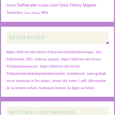
Sarbacane
Syros
Thierry Magnier
Soleil
Sèvres
Scrinéo
Wiz
Tourbillon
Vents d'Ouest
RECHERCHES
https://delivrer-des-livres fr/larevanchedelombrerouge/
,
yhs-
fullyhosted_003
,
noticias espana
,
https://delivrer-des-livres
fr/lomeletteausucre/
,
https://delivrer-des-livres
fr/lejournaldadeledepauledubouchet/
,
nolimbook
,
sami goliath
oscar ousmane et les autres
,
never sky tome 1 pdf
,
découverte
de la lecture enfant
,
harlequin lecture en ligne archives
AUTEURS, ILLUSTRATEURS,