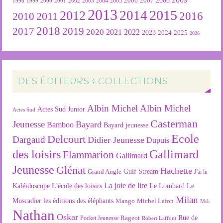
2007
2008
2004
2005
2006
1999
2000
2001
2002
2003
1998
2013
2015
2012
2014
2016
2011
2010
2018
2019
2017
2020
2022
2021
2023
2024
2025
2026
DES ÉDITEURS & COLLECTIONS
Albin Michel
Albin Michel
Actes Sud Junior
Actes Sud
Casterman
Jeunesse
Bayard
Bamboo
Bayard jeunesse
Ecole
Delcourt
Dargaud
Didier Jeunesse
Dupuis
des loisirs
Gallimard
Flammarion
Gallimard
Jeunesse
Glénat
Hachette
Gulf Stream
Grand Angle
J'ai lu
La joie de lire
L'école des loisirs
Kaléidoscope
Le Lombard
Le
Milan
Muscadier
les éditions des éléphants
Mango
Michel Lafon
Msk
Nathan
Oskar
Rageot
Rue de
Pocket Jeunesse
Robert Laffont