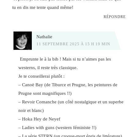
tu en dis me tente quand même!
RÉPONDRE
Nathalie
11 SEPTEMBRE 2025 À 15 H 19 MIN
Emprunte le à la bib ! Mais si tu n’aimes pas les
westerns, il reste très classique.
Je te conseillerai plutôt :
– Canoë Bay (de Tiburce et Prugne, les peintures de
Prugne sont magnifiques !!)
– Revoir Comanche (un côté nostalgique et un superbe
noir et blanc)
– Hoka Hey de Neyef
– Ladies with guns (western féministe !!)
– La série STERN (un croque-mort épris de littérature)