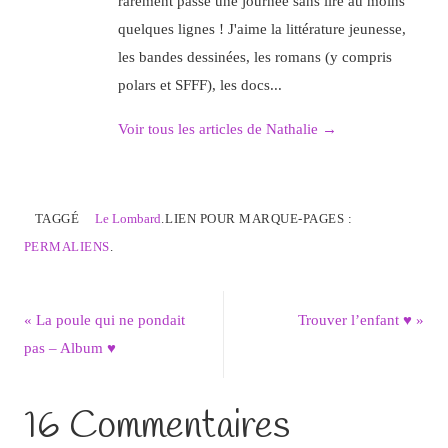
rarement passé une journée sans lire au moins
quelques lignes ! J'aime la littérature jeunesse,
les bandes dessinées, les romans (y compris
polars et SFFF), les docs...
Voir tous les articles de Nathalie
→
TAGGÉ
Le Lombard
.
LIEN POUR MARQUE-PAGES :
PERMALIENS
.
«
La poule qui ne pondait
Trouver l’enfant ♥
»
pas – Album ♥
16 Commentaires