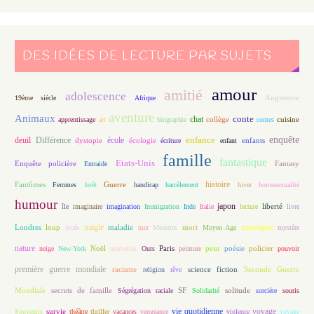
DES IDÉES DE LECTURE PAR SUJETS
amour
amitié
adolescence
Angleterre
19ème siècle
Afrique
aventure
Animaux
conte
chat
apprentissage
art
biographie
collège
contes
cuisine
enfance
enquête
deuil
école
Différence
écologie
enfants
dystopie
écriture
enfant
famille
fantastique
Etats-Unis
Fantasy
Enquête policière
Entraide
histoire
Fantômes
Guerre
Femmes
forêt
handicap
harcèlement
hiver
homosexualité
humour
japon
île
imaginaire
imagination
Immigration
Inde
Italie
lecture
liberté
livre
magie
musique
loup
maladie
mort
Londres
lycée
mer
Meurtres
Moyen Age
mystère
nature
Noël
Paris
peur
poésie
policier
neige
New-York
nouvelles
Ours
peinture
pouvoir
première guerre mondiale
racisme
science fiction
Seconde Guerre
religion
rêve
Mondiale
secrets de famille
solitude
Ségrégation raciale
SF
Solidarité
sorcière
souris
vie quotidienne
voyage
Souvenirs
survie
théâtre
thriller
vacances
vengeance
violence
voyage