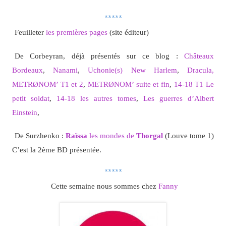
*****
Feuilleter
les premières pages
(site éditeur)
De Corbeyran, déjà présentés sur ce blog :
Châteaux
Bordeaux
,
Nanami
,
Uchonie(s) New Harlem
,
Dracula,
METRØNOM’ T1 et 2
,
METRØNOM’ suite et fin
,
14-18 T1 Le
petit soldat
,
14-18 les autres tomes
,
Les guerres d’Albert
Einstein
,
De Surzhenko :
Raïssa
les mondes de
Thorgal
(Louve tome 1)
C’est la 2ème BD présentée.
*****
Cette semaine nous sommes chez
Fanny