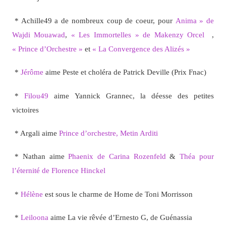
* Achille49 a de nombreux coup de coeur, pour
Anima » de
Wajdi Mouawad
,
« Les Immortelles » de Makenzy Orcel
,
« Prince d’Orchestre »
et
« La Convergence des Alizés »
*
Jérôme
aime Peste et choléra de Patrick Deville (Prix Fnac)
*
Filou49
aime Yannick Grannec, la déesse des petites
victoires
* Argali aime
Prince d’orchestre, Metin Arditi
* Nathan aime
Phaenix de Carina Rozenfeld
&
Théa pour
l’éternité de Florence Hinckel
*
Hélène
est sous le charme de Home de Toni Morrisson
*
Leiloona
aime La vie rêvée d’Ernesto G, de Guénassia