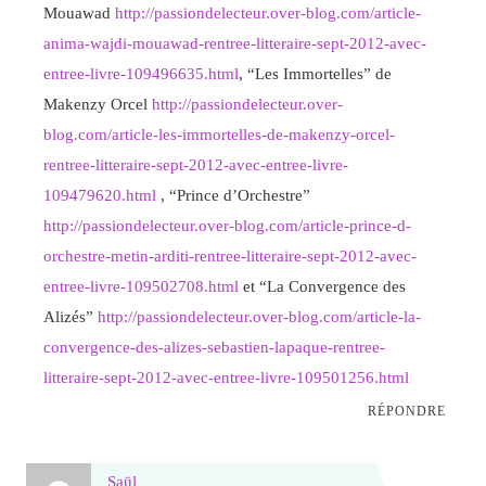
Mouawad
http://passiondelecteur.over-blog.com/article-
anima-wajdi-mouawad-rentree-litteraire-sept-2012-avec-
entree-livre-109496635.html
, “Les Immortelles” de
Makenzy Orcel
http://passiondelecteur.over-
blog.com/article-les-immortelles-de-makenzy-orcel-
rentree-litteraire-sept-2012-avec-entree-livre-
109479620.html
, “Prince d’Orchestre”
http://passiondelecteur.over-blog.com/article-prince-d-
orchestre-metin-arditi-rentree-litteraire-sept-2012-avec-
entree-livre-109502708.html
et “La Convergence des
Alizés”
http://passiondelecteur.over-blog.com/article-la-
convergence-des-alizes-sebastien-lapaque-rentree-
litteraire-sept-2012-avec-entree-livre-109501256.html
RÉPONDRE
Saül