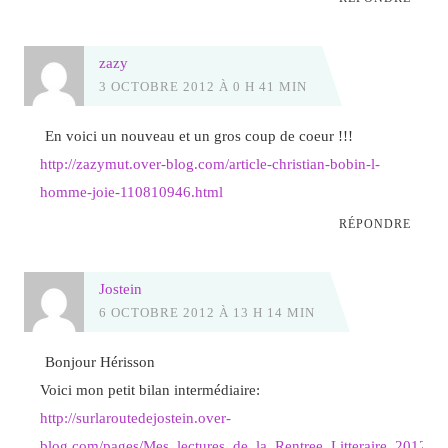
zazy
3 OCTOBRE 2012 À 0 H 41 MIN
En voici un nouveau et un gros coup de coeur !!!
http://zazymut.over-blog.com/article-christian-bobin-l-
homme-joie-110810946.html
RÉPONDRE
Jostein
6 OCTOBRE 2012 À 13 H 14 MIN
Bonjour Hérisson
Voici mon petit bilan intermédiaire:
http://surlaroutedejostein.over-
blog.com/pages/Mes_lectures_de_la_Rentree_Litteraire_2012_14