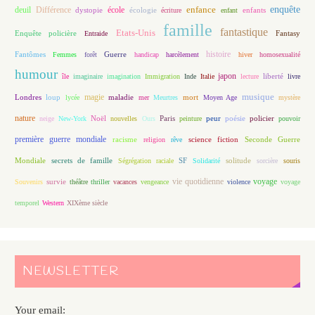
enfance
enquête
deuil
école
Différence
écologie
enfants
dystopie
écriture
enfant
famille
fantastique
Etats-Unis
Fantasy
Enquête policière
Entraide
histoire
Fantômes
Guerre
Femmes
forêt
handicap
harcèlement
hiver
homosexualité
humour
japon
île
imaginaire
imagination
Immigration
Inde
Italie
lecture
liberté
livre
magie
musique
loup
maladie
mort
Londres
lycée
mer
Meurtres
Moyen Age
mystère
nature
Noël
Paris
peur
poésie
policier
neige
New-York
nouvelles
Ours
peinture
pouvoir
première guerre mondiale
racisme
science fiction
Seconde Guerre
religion
rêve
Mondiale
secrets de famille
solitude
Ségrégation raciale
SF
Solidarité
sorcière
souris
vie quotidienne
voyage
Souvenirs
survie
théâtre
thriller
vacances
vengeance
violence
voyage
temporel
Western
XIXème siècle
NEWSLETTER
Your email: