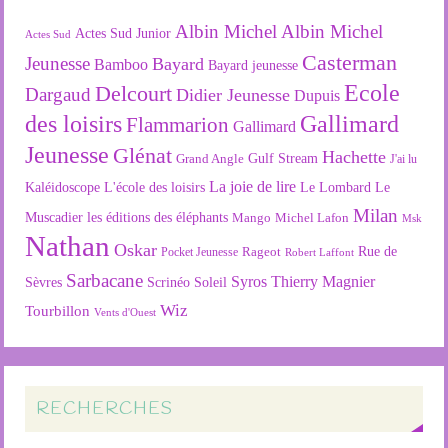
Albin Michel
Albin Michel
Actes Sud Junior
Actes Sud
Casterman
Jeunesse
Bayard
Bamboo
Bayard jeunesse
Ecole
Delcourt
Dargaud
Didier Jeunesse
Dupuis
des loisirs
Gallimard
Flammarion
Gallimard
Jeunesse
Glénat
Hachette
Gulf Stream
Grand Angle
J'ai lu
La joie de lire
L'école des loisirs
Kaléidoscope
Le Lombard
Le
Milan
Muscadier
les éditions des éléphants
Mango
Michel Lafon
Msk
Nathan
Oskar
Rageot
Rue de
Pocket Jeunesse
Robert Laffont
Sarbacane
Syros
Thierry Magnier
Soleil
Sèvres
Scrinéo
Wiz
Tourbillon
Vents d'Ouest
RECHERCHES