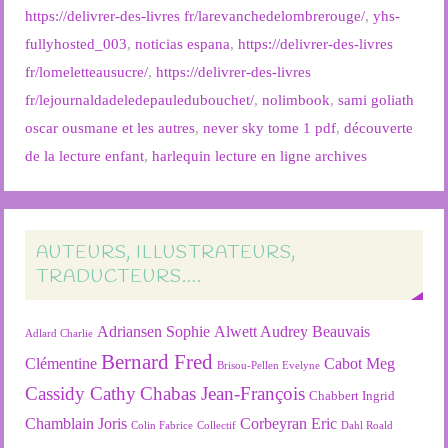
https://delivrer-des-livres fr/larevanchedelombrerouge/
,
yhs-
fullyhosted_003
,
noticias espana
,
https://delivrer-des-livres
fr/lomeletteausucre/
,
https://delivrer-des-livres
fr/lejournaldadeledepauledubouchet/
,
nolimbook
,
sami goliath
oscar ousmane et les autres
,
never sky tome 1 pdf
,
découverte
de la lecture enfant
,
harlequin lecture en ligne archives
AUTEURS, ILLUSTRATEURS,
TRADUCTEURS….
Adriansen Sophie
Alwett Audrey
Beauvais
Adlard Charlie
Bernard Fred
Clémentine
Cabot Meg
Brisou-Pellen Evelyne
Cassidy Cathy
Chabas Jean-François
Chabbert Ingrid
Chamblain Joris
Corbeyran Eric
Colin Fabrice
Collectif
Dahl Roald