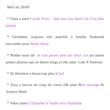
MAJ du 20/09
* Clara a aimé
Carole Fives – Que nos vies aient l’air d’un film
parfait
* Géraldine, toujours très attachée à Amélie Nothomb
succombe pour
Barbe bleue
* Praline nous dit
Je vais passer pour un vieux con
(et autres
petites phrases qui en disent long) et elle aime :) (de P. Delerm)
* Ils désertent a beaucoup plus à
Isa
!
* Zazy a encore un coup de coeur, elle aime B
ois sauvage
de
Jesmyn Ward
* Valou aime
L’Embellie d’Audur Ava Olafdotti
r