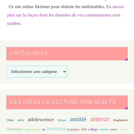
Ce site utilise Akismet pour réduire les indésirables.
En savoir
plus sur la façon dont les données de vos commentaires sont
traitées
.
CATÉGORIES
DES IDÉES DE LECTURE PAR SUJETS
amour
amitié
adolescence
Angleterre
19ème siècle
Afrique
aventure
Animaux
conte
chat
apprentissage
art
biographie
collège
contes
cuisine