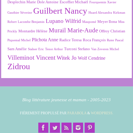
Desplechin Marie
Dole Antoine
Escoffier Michaël
Fourquemin Xavier
Guilbert Nancy
Gauthier Séverine
Huard Alexandra
Kirkman
Lupano Wilfrid
Meyer Ilona
Robert
Lacombe Benjamin
Maupomé
Miss
Murail Marie-Aude
Montardre Hélène
Offroy Christian
Prickly
Plichota Anne
Radice Teresa
Roca François
Piquemal Michel
Ruter Pascal
Sarn Amélie
Turconi Stefano
Stalner Eric
Tenor Arthur
Van Zeveren Michel
Villeminot Vincent
Witek Jo
Wolf Cendrine
Zidrou
Blog littérature jeunesse et maman - 2005-2023
FIÈREMENT PROPULSÉ PAR
PARABOLA
&
WORDPRESS.