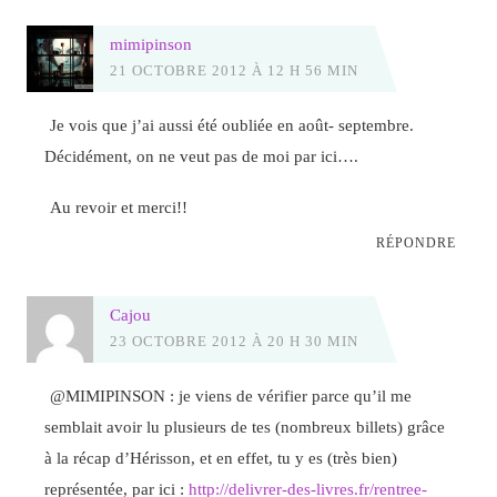
mimipinson
21 OCTOBRE 2012 À 12 H 56 MIN
Je vois que j’ai aussi été oubliée en août- septembre.
Décidément, on ne veut pas de moi par ici….
Au revoir et merci!!
RÉPONDRE
Cajou
23 OCTOBRE 2012 À 20 H 30 MIN
@MIMIPINSON : je viens de vérifier parce qu’il me
semblait avoir lu plusieurs de tes (nombreux billets) grâce
à la récap d’Hérisson, et en effet, tu y es (très bien)
représentée, par ici :
http://delivrer-des-livres.fr/rentree-