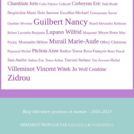
Chamblain Joris
Corbeyran Eric
Colin Fabrice
Collectif
Dahl Roald
Desplechin Marie
Dole Antoine
Escoffier Michaël
Fourquemin Xavier
Guilbert Nancy
Gauthier Séverine
Huard Alexandra
Kirkman
Lupano Wilfrid
Meyer Ilona
Robert
Lacombe Benjamin
Maupomé
Miss
Murail Marie-Aude
Montardre Hélène
Offroy Christian
Prickly
Plichota Anne
Radice Teresa
Roca François
Piquemal Michel
Ruter Pascal
Sarn Amélie
Turconi Stefano
Stalner Eric
Tenor Arthur
Van Zeveren Michel
Villeminot Vincent
Witek Jo
Wolf Cendrine
Zidrou
Blog littérature jeunesse et maman - 2005-2023
FIÈREMENT PROPULSÉ PAR
PARABOLA
&
WORDPRESS.