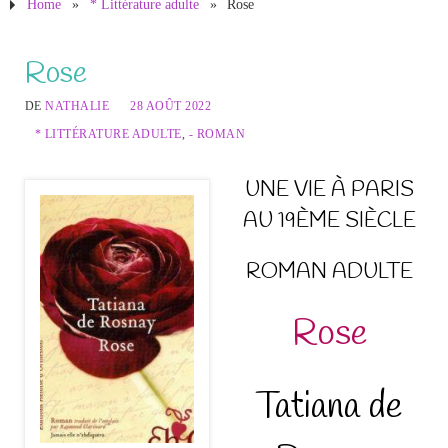
Home
»
* Littérature adulte
»
Rose
Rose
DE
NATHALIE
28 AOÛT 2022
* LITTÉRATURE ADULTE
,
- ROMAN
UNE VIE À PARIS
AU 19ÈME SIÈCLE
ROMAN ADULTE
Rose
Tatiana de