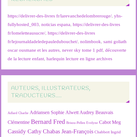
https://delivrer-des-livres fr/larevanchedelombrerouge/
,
yhs-
fullyhosted_003
,
noticias espana
,
https://delivrer-des-livres
fr/lomeletteausucre/
,
https://delivrer-des-livres
fr/lejournaldadeledepauledubouchet/
,
nolimbook
,
sami goliath
oscar ousmane et les autres
,
never sky tome 1 pdf
,
découverte
de la lecture enfant
,
harlequin lecture en ligne archives
AUTEURS, ILLUSTRATEURS,
TRADUCTEURS….
Adriansen Sophie
Alwett Audrey
Beauvais
Adlard Charlie
Bernard Fred
Clémentine
Cabot Meg
Brisou-Pellen Evelyne
Cassidy Cathy
Chabas Jean-François
Chabbert Ingrid