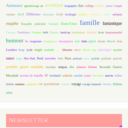
aventure
Animaux
conte
chat
apprentissage
art
biographie
collège
contes
Couple
enfance
deuil
école
Différence
écologie
enfants
cuisine
dystopie
écriture
enfant
famille
fantastique
enquête
Etats-Unis
Enquête policière
Entraide
histoire
Fantasy
Fantômes
Guerre
Femmes
forêt
handicap
harcèlement
hiver
homosexualité
humour
japon
île
imaginaire
imagination
Immigration
Inde
Italie
lecture
liberté
livre
magie
musique
loup
maladie
mort
Londres
lycée
mer
Meurtres
Moyen Age
mystère
nature
Noël
Paris
peur
poésie
policier
neige
New-York
nouvelles
Ours
peinture
pouvoir
première guerre mondiale
racisme
science fiction
Seconde Guerre
religion
rêve
Mondiale
secrets de famille
solitude
SF
Solidarité
sorcière
souris
Souvenirs
survie
théâtre
vie quotidienne
voyage
thriller
vacances
vengeance
violence
voyage temporel
Western
XIXème
siècle
NEWSLETTER