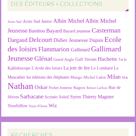
DES ÉDITEURS & COLLECTIONS
Albin Michel
Albin Michel
Actes Sud Junior
Actes Sud
Casterman
Jeunesse
Bayard
Bamboo
Bayard jeunesse
Ecole
Delcourt
Dargaud
Didier Jeunesse
Dupuis
des loisirs
Gallimard
Flammarion
Gallimard
Jeunesse
Glénat
Hachette
Gulf Stream
Grand Angle
J'ai lu
La joie de lire
L'école des loisirs
Kaléidoscope
Le Lombard
Le
Milan
Muscadier
les éditions des éléphants
Mango
Michel Lafon
Msk
Nathan
Oskar
Rageot
Rue de
Pocket Jeunesse
Robert Laffont
Sarbacane
Syros
Thierry Magnier
Soleil
Sèvres
Scrinéo
Wiz
Tourbillon
Vents d'Ouest
RECHERCHES