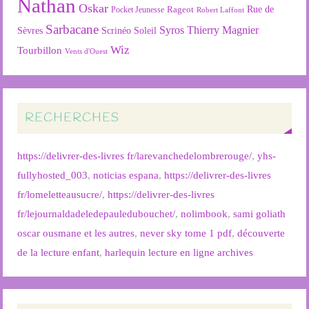
Nathan
Oskar
Rageot
Rue de
Pocket Jeunesse
Robert Laffont
Sarbacane
Syros
Thierry Magnier
Soleil
Sèvres
Scrinéo
Wiz
Tourbillon
Vents d'Ouest
RECHERCHES
https://delivrer-des-livres fr/larevanchedelombrerouge/
,
yhs-
fullyhosted_003
,
noticias espana
,
https://delivrer-des-livres
fr/lomeletteausucre/
,
https://delivrer-des-livres
fr/lejournaldadeledepauledubouchet/
,
nolimbook
,
sami goliath
oscar ousmane et les autres
,
never sky tome 1 pdf
,
découverte
de la lecture enfant
,
harlequin lecture en ligne archives