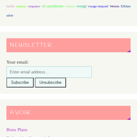
vie quotidienne
voyage
thriller
vacances
vengeance
violence
voyage temporel
Western
XIXème
siècle
NEWSLETTER
Your email:
A VOIR
Bons Plans