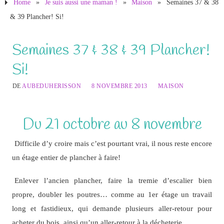
Home
»
Je suis aussi une maman !
»
Maison
»
Semaines 37 & 38
& 39 Plancher! Si!
Semaines 37 & 38 & 39 Plancher!
Si!
DE
AUBEDUHERISSON
8 NOVEMBRE 2013
MAISON
Du 21 octobre au 8 novembre
Difficile d’y croire mais c’est pourtant vrai, il nous reste encore
un étage entier de plancher à faire!
Enlever l’ancien plancher, faire la tremie d’escalier bien
propre, doubler les poutres… comme au 1er étage un travail
long et fastidieux, qui demande plusieurs aller-retour pour
acheter du bois, ainsi qu’un aller-retour à la décheterie.