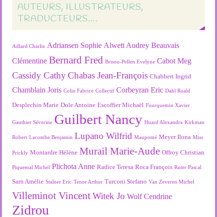
AUTEURS, ILLUSTRATEURS,
TRADUCTEURS….
Adriansen Sophie
Alwett Audrey
Beauvais
Adlard Charlie
Bernard Fred
Clémentine
Cabot Meg
Brisou-Pellen Evelyne
Cassidy Cathy
Chabas Jean-François
Chabbert Ingrid
Chamblain Joris
Corbeyran Eric
Colin Fabrice
Collectif
Dahl Roald
Desplechin Marie
Dole Antoine
Escoffier Michaël
Fourquemin Xavier
Guilbert Nancy
Gauthier Séverine
Huard Alexandra
Kirkman
Lupano Wilfrid
Meyer Ilona
Robert
Lacombe Benjamin
Maupomé
Miss
Murail Marie-Aude
Montardre Hélène
Offroy Christian
Prickly
Plichota Anne
Radice Teresa
Roca François
Piquemal Michel
Ruter Pascal
Sarn Amélie
Turconi Stefano
Stalner Eric
Tenor Arthur
Van Zeveren Michel
Villeminot Vincent
Witek Jo
Wolf Cendrine
Zidrou