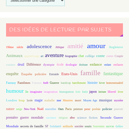
DES IDÉES DE LECTURE PAR SUJETS
amour
amitié
adolescence
Angleterre
19ème siècle
Afrique
aventure
Animaux
conte
chat
apprentissage
art
biographie
collège
contes
Couple
enfance
deuil
école
Différence
écologie
enfants
cuisine
dystopie
écriture
enfant
famille
fantastique
enquête
Etats-Unis
Enquête policière
Entraide
histoire
Fantasy
Fantômes
Guerre
Femmes
forêt
handicap
harcèlement
hiver
homosexualité
humour
japon
île
imaginaire
imagination
Immigration
Inde
Italie
lecture
liberté
livre
magie
musique
loup
maladie
mort
Londres
lycée
mer
Meurtres
Moyen Age
mystère
nature
Noël
Paris
peur
poésie
policier
neige
New-York
nouvelles
Ours
peinture
pouvoir
première guerre mondiale
racisme
science fiction
Seconde Guerre
religion
rêve
Mondiale
secrets de famille
solitude
SF
Solidarité
sorcière
souris
Souvenirs
survie
théâtre