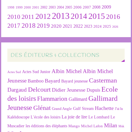
2009
2007
2008
2004
2005
2006
1999
2000
2001
2002
2003
1998
2013
2015
2012
2014
2016
2011
2010
2018
2019
2017
2020
2022
2021
2023
2024
2025
2026
DES ÉDITEURS & COLLECTIONS
Albin Michel
Albin Michel
Actes Sud Junior
Actes Sud
Casterman
Jeunesse
Bayard
Bamboo
Bayard jeunesse
Ecole
Delcourt
Dargaud
Didier Jeunesse
Dupuis
des loisirs
Gallimard
Flammarion
Gallimard
Jeunesse
Glénat
Hachette
Gulf Stream
Grand Angle
J'ai lu
La joie de lire
L'école des loisirs
Kaléidoscope
Le Lombard
Le
Milan
Muscadier
les éditions des éléphants
Mango
Michel Lafon
Msk