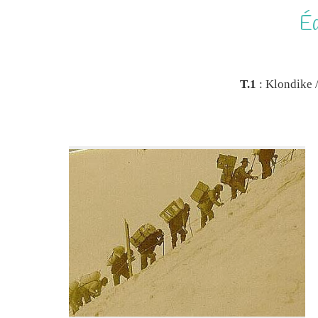
Éd
T.1
: Klondike 