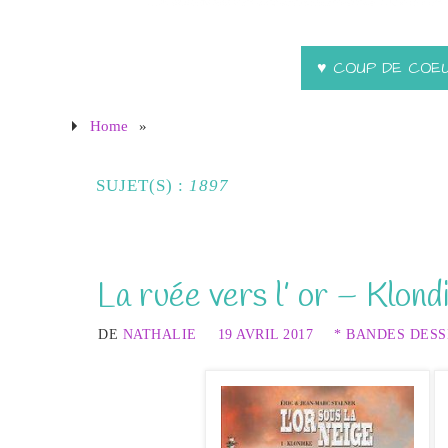
♥ COUP DE COE
Home
»
SUJET(S) :
1897
La ruée vers l’ or – Klon
DE
NATHALIE
19 AVRIL 2017
* BANDES DESS