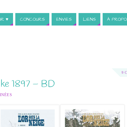
UR ♥
CONCOURS
ENVIES
LIENS
À PROPO
9 
dike 1897 – BD
INÉES