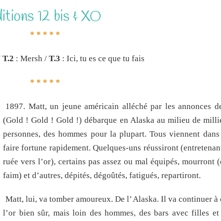
itions 12 bis & XO
* * * * *
/
T.2
: Mersh /
T.3
: Ici, tu es ce que tu fais
* * * * *
1897. Matt, un jeune américain alléché par les annonces d
(Gold ! Gold ! Gold !) débarque en Alaska au milieu de milli
personnes, des hommes pour la plupart. Tous viennent dans 
faire fortune rapidement. Quelques-uns réussiront (entretenant
ruée vers l’or), certains pas assez ou mal équipés, mourront (
faim) et d’autres, dépités, dégoûtés, fatigués, repartiront.
Matt, lui, va tomber amoureux. De l’Alaska. Il va continuer à
l’or bien sûr, mais loin des hommes, des bars avec filles et