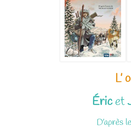
L’ 
Éric
et
D’après l