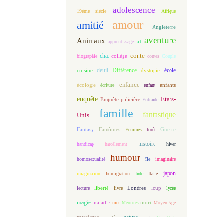
adolescence
19ème siècle
Afrique
amour
amitié
Angleterre
aventure
Animaux
apprentissage
art
conte
chat
biographie
collège
contes
Couple
deuil
école
Différence
cuisine
dystopie
enfance
écologie
enfants
écriture
enfant
enquête
Etats-
Enquête policière
Entraide
famille
fantastique
Unis
Fantasy
Fantômes
Guerre
Femmes
forêt
histoire
handicap
harcèlement
hiver
humour
homosexualité
île
imaginaire
japon
imagination
Immigration
Inde
Italie
loup
lecture
liberté
livre
Londres
lycée
magie
maladie
mort
mer
Meurtres
Moyen Age
musique
nature