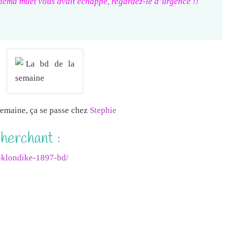
cinéma muet vous avait échappé, regardez-le d’urgence !!
semaine, ça se passe chez
Stephie
cherchant :
or-klondike-1897-bd/