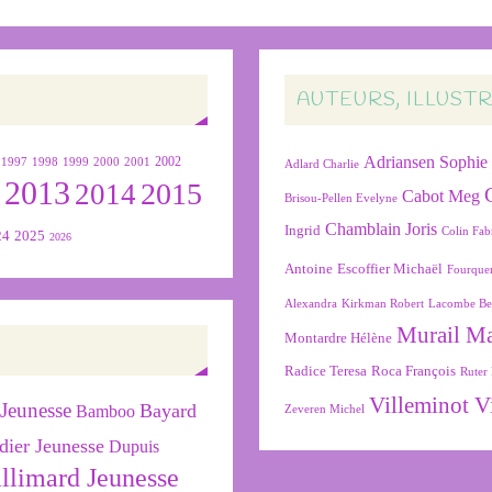
AUTEURS, ILLUST
Adriansen Sophie
1999
2000
2001
2002
1997
1998
Adlard Charlie
2013
2015
2
2014
Cabot Meg
Brisou-Pellen Evelyne
Chamblain Joris
Ingrid
Colin Fab
24
2025
2026
Antoine
Escoffier Michaël
Fourque
Alexandra
Kirkman Robert
Lacombe Be
Murail M
Montardre Hélène
Radice Teresa
Roca François
Ruter 
Villeminot V
Jeunesse
Bayard
Bamboo
Zeveren Michel
dier Jeunesse
Dupuis
llimard Jeunesse