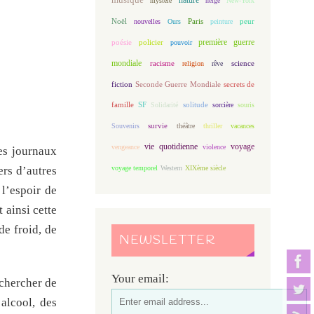
mystère
neige
New-York
Noël
Paris
peur
nouvelles
Ours
peinture
première guerre
poésie
policier
pouvoir
mondiale
racisme
science
religion
rêve
fiction
Seconde Guerre Mondiale
secrets de
famille
solitude
SF
Solidarité
sorcière
souris
Souvenirs
survie
théâtre
thriller
vacances
vie quotidienne
voyage
vengeance
violence
es journaux
ers d’autres
voyage temporel
Western
XIXème siècle
l’espoir de
 ainsi cette
de froid, de
NEWSLETTER
Your email:
 chercher de
 alcool, des