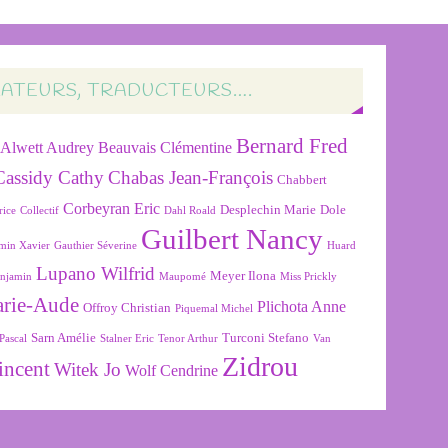
RATEURS, TRADUCTEURS….
Bernard Fred
Alwett Audrey
Beauvais Clémentine
Cassidy Cathy
Chabas Jean-François
Chabbert
Corbeyran Eric
Desplechin Marie
Dole
rice
Collectif
Dahl Roald
Guilbert Nancy
min Xavier
Gauthier Séverine
Huard
Lupano Wilfrid
Meyer Ilona
njamin
Maupomé
Miss Prickly
arie-Aude
Plichota Anne
Offroy Christian
Piquemal Michel
Sarn Amélie
Turconi Stefano
Pascal
Stalner Eric
Tenor Arthur
Van
Zidrou
incent
Witek Jo
Wolf Cendrine