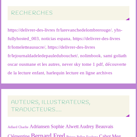
RECHERCHES
https://delivrer-des-livres fr/larevanchedelombrerouge/
,
yhs-
fullyhosted_003
,
noticias espana
,
https://delivrer-des-livres
fr/lomeletteausucre/
,
https://delivrer-des-livres
fr/lejournaldadeledepauledubouchet/
,
nolimbook
,
sami goliath
oscar ousmane et les autres
,
never sky tome 1 pdf
,
découverte
de la lecture enfant
,
harlequin lecture en ligne archives
AUTEURS, ILLUSTRATEURS,
TRADUCTEURS….
Adriansen Sophie
Alwett Audrey
Beauvais
Adlard Charlie
Bernard Fred
Clémentine
Cabot Meg
Brisou-Pellen Evelyne