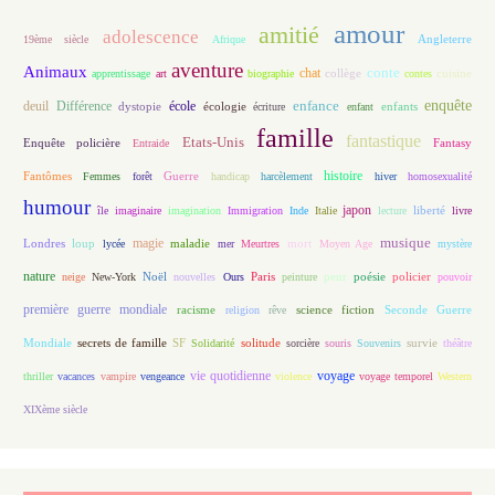
amour
amitié
adolescence
Angleterre
19ème siècle
Afrique
aventure
Animaux
conte
chat
apprentissage
art
biographie
collège
contes
cuisine
enfance
enquête
deuil
école
Différence
écologie
enfants
dystopie
écriture
enfant
famille
fantastique
Etats-Unis
Fantasy
Enquête policière
Entraide
histoire
Fantômes
Guerre
Femmes
forêt
handicap
harcèlement
hiver
homosexualité
humour
japon
île
imaginaire
imagination
Immigration
Inde
Italie
lecture
liberté
livre
magie
musique
loup
maladie
mort
Londres
lycée
mer
Meurtres
Moyen Age
mystère
nature
Noël
Paris
peur
poésie
policier
neige
New-York
nouvelles
Ours
peinture
pouvoir
première guerre mondiale
racisme
science fiction
Seconde Guerre
religion
rêve
Mondiale
secrets de famille
solitude
SF
Solidarité
sorcière
souris
Souvenirs
survie
théâtre
vie quotidienne
voyage
thriller
vacances
vampire
vengeance
violence
voyage temporel
Western
XIXème siècle