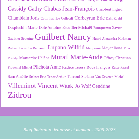
Cassidy Cathy
Chabas Jean-François
Chabbert Ingrid
Chamblain Joris
Corbeyran Eric
Colin Fabrice
Collectif
Dahl Roald
Desplechin Marie
Dole Antoine
Escoffier Michaël
Fourquemin Xavier
Guilbert Nancy
Gauthier Séverine
Huard Alexandra
Kirkman
Lupano Wilfrid
Meyer Ilona
Robert
Lacombe Benjamin
Maupomé
Miss
Murail Marie-Aude
Montardre Hélène
Offroy Christian
Prickly
Plichota Anne
Radice Teresa
Roca François
Piquemal Michel
Ruter Pascal
Sarn Amélie
Turconi Stefano
Stalner Eric
Tenor Arthur
Van Zeveren Michel
Villeminot Vincent
Witek Jo
Wolf Cendrine
Zidrou
Blog littérature jeunesse et maman - 2005-2023