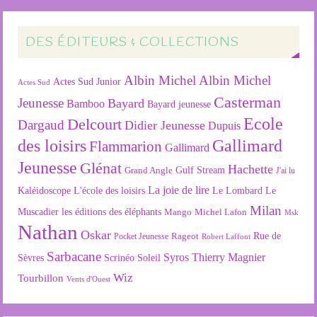
DES ÉDITEURS & COLLECTIONS
Albin Michel
Albin Michel
Actes Sud Junior
Actes Sud
Casterman
Jeunesse
Bayard
Bamboo
Bayard jeunesse
Ecole
Delcourt
Dargaud
Didier Jeunesse
Dupuis
des loisirs
Gallimard
Flammarion
Gallimard
Jeunesse
Glénat
Hachette
Gulf Stream
Grand Angle
J'ai lu
La joie de lire
L'école des loisirs
Kaléidoscope
Le Lombard
Le
Milan
Muscadier
les éditions des éléphants
Mango
Michel Lafon
Msk
Nathan
Oskar
Rageot
Rue de
Pocket Jeunesse
Robert Laffont
Sarbacane
Syros
Thierry Magnier
Soleil
Sèvres
Scrinéo
Wiz
Tourbillon
Vents d'Ouest