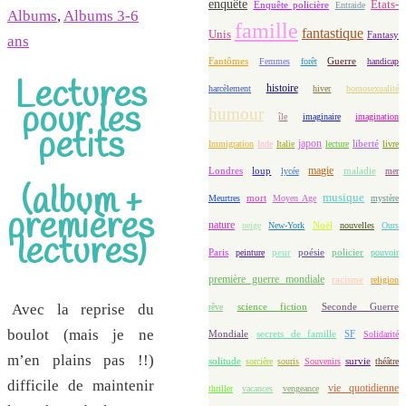
enquête
Etats-
Enquête policière
Entraide
Albums
,
Albums 3-6
famille
fantastique
Unis
Fantasy
ans
Fantômes
Guerre
Femmes
forêt
handicap
L
ectures
histoire
harcèlement
hiver
homosexualité
pour les
humour
île
imaginaire
imagination
petits
japon
Immigration
Inde
Italie
lecture
liberté
livre
magie
loup
maladie
Londres
lycée
mer
(album +
musique
mort
Meurtres
Moyen Age
mystère
premières
nature
Noël
neige
New-York
nouvelles
Ours
lectures)
Paris
peur
poésie
policier
peinture
pouvoir
première guerre mondiale
racisme
religion
Avec la reprise du
science fiction
Seconde Guerre
rêve
boulot (mais je ne
Mondiale
secrets de famille
SF
Solidarité
m’en plains pas !!)
solitude
sorcière
souris
Souvenirs
survie
théâtre
difficile de maintenir
vie quotidienne
thriller
vacances
vengeance