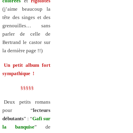
colorées
et
rigolotes
(j’aime beaucoup la
tête des singes et des
grenouilles… sans
parler de celle de
Bertrand le castor sur
la dernière page !!)
Un petit album fort
sympathique !
§§§§§
Deux petits romans
pour “
lecteurs
débutants
” : “
Gafi sur
la banquise
” de