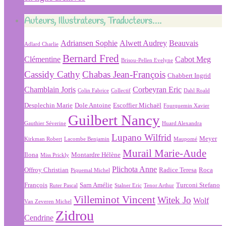
Auteurs, Illustrateurs, Traducteurs….
Adriansen Sophie
Alwett Audrey
Beauvais
Adlard Charlie
Bernard Fred
Clémentine
Cabot Meg
Brisou-Pellen Evelyne
Cassidy Cathy
Chabas Jean-François
Chabbert Ingrid
Chamblain Joris
Corbeyran Eric
Colin Fabrice
Collectif
Dahl Roald
Desplechin Marie
Dole Antoine
Escoffier Michaël
Fourquemin Xavier
Guilbert Nancy
Gauthier Séverine
Huard Alexandra
Lupano Wilfrid
Meyer
Kirkman Robert
Lacombe Benjamin
Maupomé
Murail Marie-Aude
Ilona
Montardre Hélène
Miss Prickly
Plichota Anne
Offroy Christian
Radice Teresa
Roca
Piquemal Michel
François
Sarn Amélie
Turconi Stefano
Ruter Pascal
Stalner Eric
Tenor Arthur
Villeminot Vincent
Witek Jo
Wolf
Van Zeveren Michel
Zidrou
Cendrine