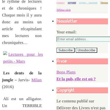
le rythme de lectures
voyage
violence
voyage temporel
Western
et de chroniques !
XIXème siècle
Chaque mois il y aura
Newsletter
donc au moins un
article récapitulant
Your email:
mes lectures non
chroniquées…
A voir
Bons Plans
Les dents de la
Et la pub, elle est où ?
jungle –
Jarvis-
Milan
(2016)
Copyright
Ali est un alligator.
Le contenu publié sur
Un TERRIBLE
Délivrer des Livres n'est pas