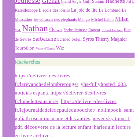
Jeunesse
Glénat
Hachette
Gulf Stream
Grand Angle
J'ai lu
La joie de lire
L'école des loisirs
Kaléidoscope
Le Lombard
Le
Milan
Muscadier
les éditions des éléphants
Mango
Michel Lafon
Nathan
Oskar
Rageot
Rue
Msk
Pocket Jeunesse
Robert Laffont
Sarbacane
Syros
Thierry Magnier
Soleil
de Sèvres
Scrinéo
Wiz
Tourbillon
Vents d'Ouest
Recherches
https://delivrer-des-livres
fr/larevanchedelombrerouge/
,
yhs-fullyhosted_003
,
noticias espana
,
https://delivrer-des-livres
fr/lomeletteausucre/
,
https://delivrer-des-livres
fr/lejournaldadeledepauledubouchet/
,
nolimbook
,
sami
goliath oscar ousmane et les autres
,
never sky tome 1
pdf
,
découverte de la lecture enfant
,
harlequin lecture
en ligne archives