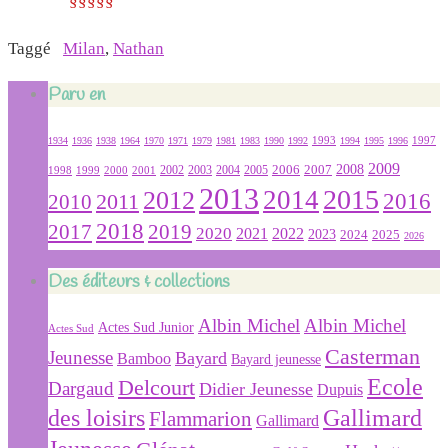
§§§§§
Taggé
Milan
,
Nathan
Paru en
1934
1936
1938
1964
1970
1971
1979
1981
1983
1990
1992
1993
1994
1995
1996
1997
2009
2007
2008
2004
2005
2006
1999
2000
2001
2002
2003
1998
2013
2015
2012
2014
2016
2011
2010
2018
2019
2017
2020
2022
2021
2023
2024
2025
2026
Des éditeurs & collections
Albin Michel
Albin Michel
Actes Sud Junior
Actes Sud
Casterman
Jeunesse
Bayard
Bamboo
Bayard jeunesse
Ecole
Delcourt
Dargaud
Didier Jeunesse
Dupuis
des loisirs
Gallimard
Flammarion
Gallimard