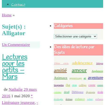
Contact
Home
»
Catégories
Sujet(s) :
Alligator
Catégories
Un Commentaire
Des idées de lecture par
Sujets
Lectures
pour les
adolescence
19ème siècle
Afrique
petits –
amour
amitié
Angleterre
Mars
aventure
Animaux
apprentissage
art
conte
chat
biographie
chien
collège
contes
de
Nathalie
29 mars
deuil
école
Différence
cuisine
dystopie
2016
1 mai 2020
*
enfance
écologie
enfants
écriture
enfant
Littérature jeunesse
,
-