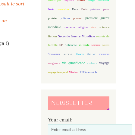
mystère
neige
New-York
sait le sort
Noël
Paris
peur
nouvelles
Ours
peinture
première guerre
poésie
policier
pouvoir
 un.
mondiale
racisme
science
religion
rêve
fiction
Seconde Guerre Mondiale
secrets de
ça !)
famille
solitude
SF
Solidarité
sorcière
souris
Souvenirs
survie
théâtre
thriller
vacances
vie quotidienne
voyage
vengeance
violence
voyage temporel
Western
XIXème siècle
NEWSLETTER
Your email: