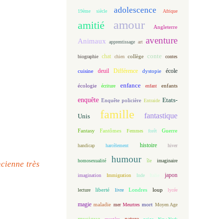
adolescence
19ème siècle
Afrique
amour
amitié
Angleterre
aventure
Animaux
apprentissage
art
conte
chat
biographie
chien
collège
contes
deuil
école
Différence
cuisine
dystopie
enfance
écologie
enfants
écriture
enfant
enquête
Etats-
Enquête policière
Entraide
famille
fantastique
Unis
Fantasy
Fantômes
Guerre
Femmes
forêt
histoire
handicap
harcèlement
hiver
humour
homosexualité
île
imaginaire
ncienne très
japon
imagination
Immigration
Inde
Italie
loup
lecture
liberté
livre
Londres
lycée
magie
maladie
mort
mer
Meurtres
Moyen Age
musique
nature