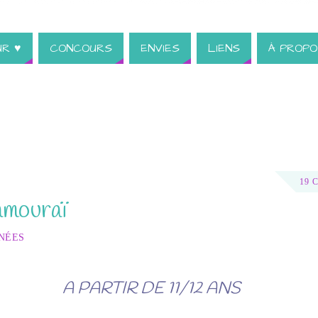
UR ♥
CONCOURS
ENVIES
LIENS
À PROPO
19 
mouraï
NÉES
A PARTIR DE 11/12 ANS