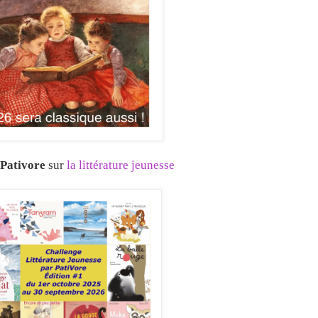
Pativore
sur
la littérature jeunesse