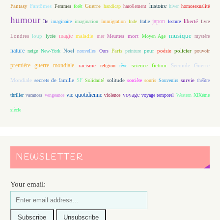
histoire
Fantasy
Fantômes
Guerre
Femmes
forêt
handicap
harcèlement
hiver
homosexualité
humour
japon
île
imaginaire
imagination
Immigration
Inde
Italie
lecture
liberté
livre
magie
musique
loup
maladie
mort
Londres
lycée
mer
Meurtres
Moyen Age
mystère
nature
Noël
Paris
peur
poésie
policier
neige
New-York
nouvelles
Ours
peinture
pouvoir
première guerre mondiale
racisme
science fiction
Seconde Guerre
religion
rêve
Mondiale
secrets de famille
solitude
SF
Solidarité
sorcière
souris
Souvenirs
survie
théâtre
vie quotidienne
voyage
thriller
vacances
vengeance
violence
voyage temporel
Western
XIXème
siècle
NEWSLETTER
Your email: