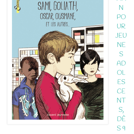
N
PO
UR
JEU
NE
S
AD
OL
ES
CE
NT
S,
DÈ
S 9