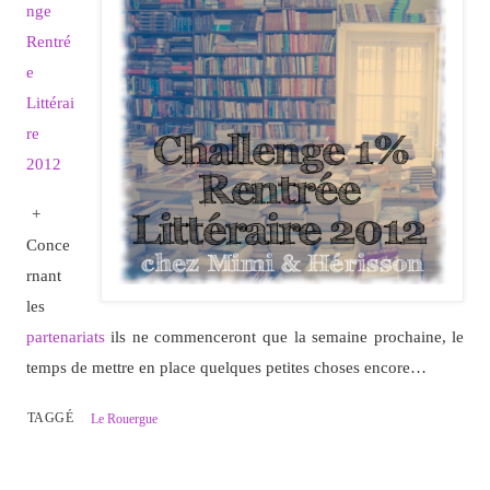
nge
Rentré
e
Littérai
re
2012
+
Conce
rnant
les
partenariats
ils ne commenceront que la semaine prochaine, le
temps de mettre en place quelques petites choses encore…
TAGGÉ
Le Rouergue