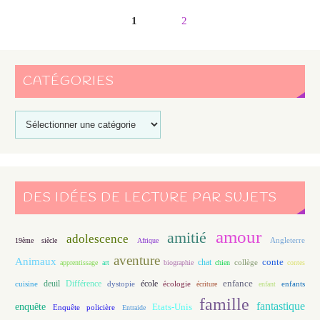
1
2
CATÉGORIES
DES IDÉES DE LECTURE PAR SUJETS
amour
amitié
adolescence
Angleterre
19ème siècle
Afrique
aventure
Animaux
conte
chat
apprentissage
art
biographie
chien
collège
contes
enfance
deuil
école
Différence
écologie
enfants
cuisine
dystopie
écriture
enfant
famille
fantastique
enquête
Etats-Unis
Enquête policière
Entraide