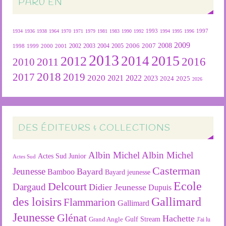
PARU EN
1934
1936
1938
1964
1970
1971
1979
1981
1983
1990
1992
1993
1994
1995
1996
1997
2009
2007
2008
2004
2005
2006
1999
2000
2001
2002
2003
1998
2013
2015
2012
2014
2016
2011
2010
2018
2019
2017
2020
2022
2021
2023
2024
2025
2026
DES ÉDITEURS & COLLECTIONS
Albin Michel
Albin Michel
Actes Sud Junior
Actes Sud
Casterman
Jeunesse
Bayard
Bamboo
Bayard jeunesse
Ecole
Delcourt
Dargaud
Didier Jeunesse
Dupuis
des loisirs
Gallimard
Flammarion
Gallimard
Jeunesse
Glénat
Hachette
Gulf Stream
Grand Angle
J'ai lu