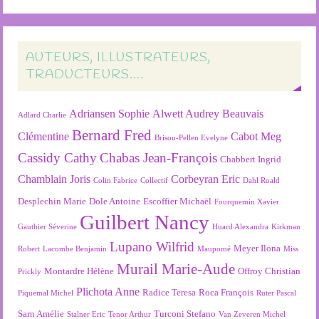
AUTEURS, ILLUSTRATEURS,
TRADUCTEURS….
Adriansen Sophie
Alwett Audrey
Beauvais
Adlard Charlie
Bernard Fred
Clémentine
Cabot Meg
Brisou-Pellen Evelyne
Cassidy Cathy
Chabas Jean-François
Chabbert Ingrid
Chamblain Joris
Corbeyran Eric
Colin Fabrice
Collectif
Dahl Roald
Desplechin Marie
Dole Antoine
Escoffier Michaël
Fourquemin Xavier
Guilbert Nancy
Gauthier Séverine
Huard Alexandra
Kirkman
Lupano Wilfrid
Meyer Ilona
Robert
Lacombe Benjamin
Maupomé
Miss
Murail Marie-Aude
Montardre Hélène
Offroy Christian
Prickly
Plichota Anne
Radice Teresa
Roca François
Piquemal Michel
Ruter Pascal
Sarn Amélie
Turconi Stefano
Stalner Eric
Tenor Arthur
Van Zeveren Michel