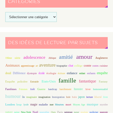
CATÉGORIES
DES IDÉES DE LECTURE PAR SUJETS
amour
amitié
adolescence
Angleterre
19ème siècle
Afrique
aventure
Animaux
conte
chat
apprentissage
art
biographie
collège
contes
cuisine
enfance
enquête
deuil
école
Différence
écologie
enfants
dystopie
écriture
enfant
famille
fantastique
Etats-Unis
Fantasy
Enquête policière
Entraide
histoire
Fantômes
Guerre
Femmes
forêt
handicap
harcèlement
hiver
homosexualité
humour
japon
île
imaginaire
imagination
Immigration
Inde
Italie
lecture
liberté
livre
magie
musique
loup
maladie
mort
Londres
lycée
mer
Meurtres
Moyen Age
mystère
nature
Noël
Paris
peur
poésie
policier
neige
New-York
nouvelles
Ours
peinture
pouvoir