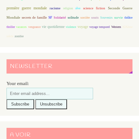
première guerre mondiale
racisme
science fiction
Seconde Guerre
religion
rêve
Mondiale
secrets de famille
solitude
SF
Solidarité
sorcière
souris
Souvenirs
survie
théâtre
vie quotidienne
voyage
thriller
vacances
vengeance
violence
voyage temporel
Western
XIXème
siècle
zombie
NEWSLETTER
Your email:
A VOIR