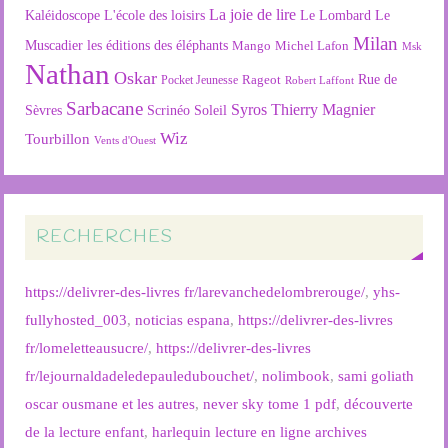
La joie de lire
L'école des loisirs
Kaléidoscope
Le Lombard
Le
Milan
Muscadier
les éditions des éléphants
Mango
Michel Lafon
Msk
Nathan
Oskar
Rageot
Rue de
Pocket Jeunesse
Robert Laffont
Sarbacane
Syros
Thierry Magnier
Soleil
Sèvres
Scrinéo
Wiz
Tourbillon
Vents d'Ouest
RECHERCHES
https://delivrer-des-livres fr/larevanchedelombrerouge/
,
yhs-
fullyhosted_003
,
noticias espana
,
https://delivrer-des-livres
fr/lomeletteausucre/
,
https://delivrer-des-livres
fr/lejournaldadeledepauledubouchet/
,
nolimbook
,
sami goliath
oscar ousmane et les autres
,
never sky tome 1 pdf
,
découverte
de la lecture enfant
,
harlequin lecture en ligne archives