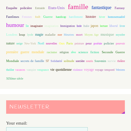
famille
fantastique
Etats-Unis
Fantasy
Enquête policière
Entraide
histoire
Fantômes
Guerre
Femmes
forêt
handicap
harcèlement
hiver
homosexualité
humour
japon
île
imaginaire
imagination
Immigration
Inde
Italie
lecture
liberté
livre
magie
musique
loup
maladie
mort
Londres
lycée
mer
Meurtres
Moyen Age
mystère
nature
Noël
Paris
peur
poésie
policier
neige
New-York
nouvelles
Ours
peinture
pouvoir
première guerre mondiale
racisme
science fiction
Seconde Guerre
religion
rêve
Mondiale
secrets de famille
solitude
SF
Solidarité
sorcière
souris
Souvenirs
survie
théâtre
vie quotidienne
voyage
thriller
vacances
vampire
vengeance
violence
voyage temporel
Western
XIXème siècle
NEWSLETTER
Your email: