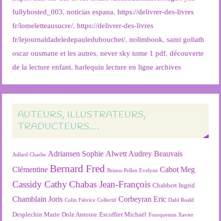
fullyhosted_003
,
noticias espana
,
https://delivrer-des-livres
fr/lomeletteausucre/
,
https://delivrer-des-livres
fr/lejournaldadeledepauledubouchet/
,
nolimbook
,
sami goliath
oscar ousmane et les autres
,
never sky tome 1 pdf
,
découverte
de la lecture enfant
,
harlequin lecture en ligne archives
AUTEURS, ILLUSTRATEURS,
TRADUCTEURS….
Adriansen Sophie
Alwett Audrey
Beauvais
Adlard Charlie
Bernard Fred
Clémentine
Cabot Meg
Brisou-Pellen Evelyne
Cassidy Cathy
Chabas Jean-François
Chabbert Ingrid
Chamblain Joris
Corbeyran Eric
Colin Fabrice
Collectif
Dahl Roald
Desplechin Marie
Dole Antoine
Escoffier Michaël
Fourquemin Xavier