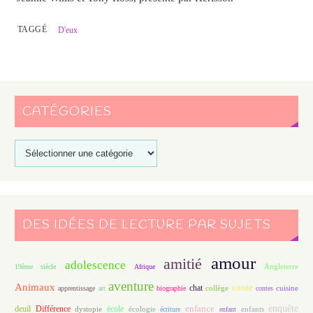
TAGGÉ
D'eux
CATÉGORIES
DES IDÉES DE LECTURE PAR SUJETS
amour
amitié
adolescence
Angleterre
19ème siècle
Afrique
aventure
Animaux
conte
chat
apprentissage
art
biographie
collège
contes
cuisine
enfance
enquête
deuil
école
Différence
écologie
enfants
dystopie
écriture
enfant