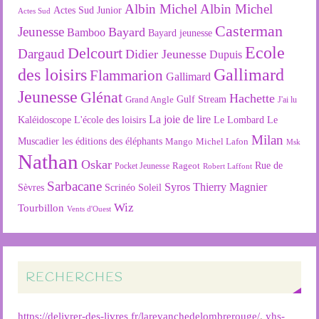
Albin Michel
Albin Michel
Actes Sud Junior
Actes Sud
Casterman
Jeunesse
Bayard
Bamboo
Bayard jeunesse
Ecole
Delcourt
Dargaud
Didier Jeunesse
Dupuis
des loisirs
Gallimard
Flammarion
Gallimard
Jeunesse
Glénat
Hachette
Gulf Stream
Grand Angle
J'ai lu
La joie de lire
L'école des loisirs
Kaléidoscope
Le Lombard
Le
Milan
Muscadier
les éditions des éléphants
Mango
Michel Lafon
Msk
Nathan
Oskar
Rageot
Rue de
Pocket Jeunesse
Robert Laffont
Sarbacane
Syros
Thierry Magnier
Soleil
Sèvres
Scrinéo
Wiz
Tourbillon
Vents d'Ouest
RECHERCHES
https://delivrer-des-livres fr/larevanchedelombrerouge/
,
yhs-