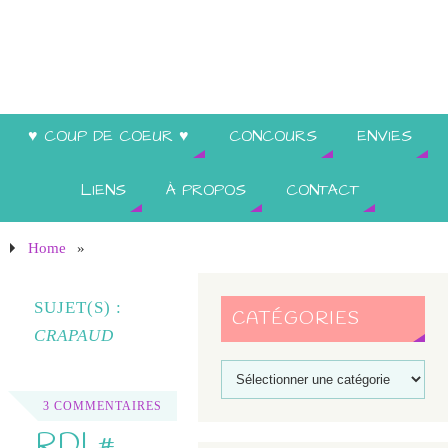
♥ COUP DE COEUR ♥
CONCOURS
ENVIES
LIENS
À PROPOS
CONTACT
Home
»
SUJET(S) :
CATÉGORIES
CRAPAUD
3 COMMENTAIRES
RDL#