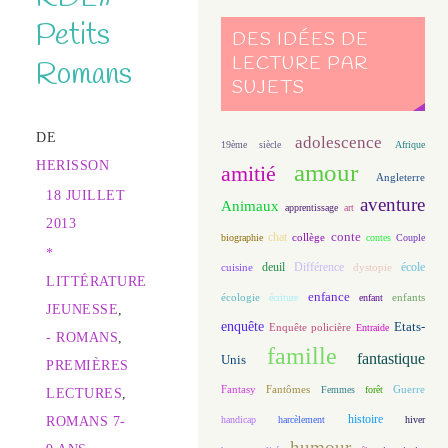
Petits
DES IDÉES DE
LECTURE PAR
Romans
SUJETS
DE
adolescence
19ème siècle
Afrique
HERISSON
amour
amitié
Angleterre
18 JUILLET
aventure
Animaux
apprentissage
art
2013
conte
chat
biographie
collège
contes
Couple
*
deuil
école
Différence
cuisine
dystopie
LITTÉRATURE
enfance
écologie
enfants
écriture
enfant
JEUNESSE
,
enquête
Etats-
Enquête policière
Entraide
- ROMANS
,
famille
fantastique
Unis
PREMIÈRES
Fantasy
Fantômes
Guerre
Femmes
forêt
LECTURES
,
histoire
ROMANS 7-
handicap
harcèlement
hiver
humour