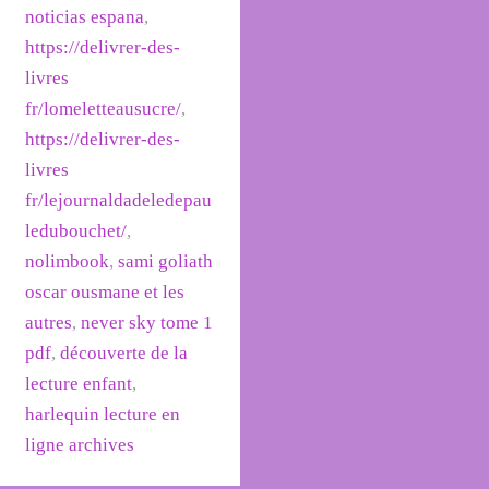
noticias espana
,
https://delivrer-des-
livres
fr/lomeletteausucre/
,
https://delivrer-des-
livres
fr/lejournaldadeledepau
ledubouchet/
,
nolimbook
,
sami goliath
oscar ousmane et les
autres
,
never sky tome 1
pdf
,
découverte de la
lecture enfant
,
harlequin lecture en
ligne archives