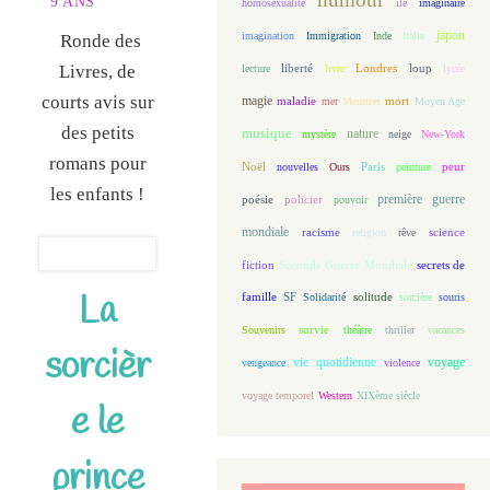
9 ANS
homosexualité
île
imaginaire
japon
imagination
Immigration
Inde
Italie
Ronde des
loup
Livres, de
lecture
liberté
livre
Londres
lycée
courts avis sur
magie
maladie
mort
mer
Meurtres
Moyen Age
des petits
musique
nature
mystère
neige
New-York
romans pour
Noël
Paris
peur
nouvelles
Ours
peinture
les enfants !
première guerre
poésie
policier
pouvoir
mondiale
racisme
science
religion
rêve
fiction
Seconde Guerre Mondiale
secrets de
La
famille
solitude
SF
Solidarité
sorcière
souris
Souvenirs
survie
théâtre
thriller
vacances
sorcièr
vie quotidienne
voyage
vengeance
violence
voyage temporel
Western
XIXème siècle
e le
prince