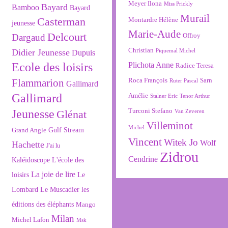
Meyer Ilona
Miss Prickly
Bayard
Bamboo
Bayard
Murail
Montardre Hélène
Casterman
jeunesse
Marie-Aude
Delcourt
Offroy
Dargaud
Christian
Didier Jeunesse
Piquemal Michel
Dupuis
Ecole des loisirs
Plichota Anne
Radice Teresa
Roca François
Sarn
Flammarion
Ruter Pascal
Gallimard
Gallimard
Amélie
Stalner Eric
Tenor Arthur
Turconi Stefano
Jeunesse
Van Zeveren
Glénat
Villeminot
Michel
Gulf Stream
Grand Angle
Vincent
Witek Jo
Wolf
Hachette
J'ai lu
Zidrou
Cendrine
L'école des
Kaléidoscope
La joie de lire
loisirs
Le
Lombard
Le Muscadier
les
éditions des éléphants
Mango
Milan
Michel Lafon
Msk