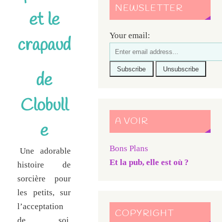
NEWSLETTER
et le
Your email:
crapaud
de
Clobull
A VOIR
e
Bons Plans
Une adorable
Et la pub, elle est où ?
histoire de
sorcière pour
les petits, sur
l’acceptation
COPYRIGHT
de soi,