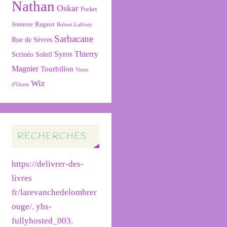
Nathan
Oskar
Pocket
Rageot
Jeunesse
Robert Laffont
Sarbacane
Rue de Sèvres
Syros
Thierry
Soleil
Scrinéo
Magnier
Tourbillon
Vents
Wiz
d'Ouest
RECHERCHES
https://delivrer-des-
livres
fr/larevanchedelombrer
ouge/
,
yhs-
fullyhosted_003
,