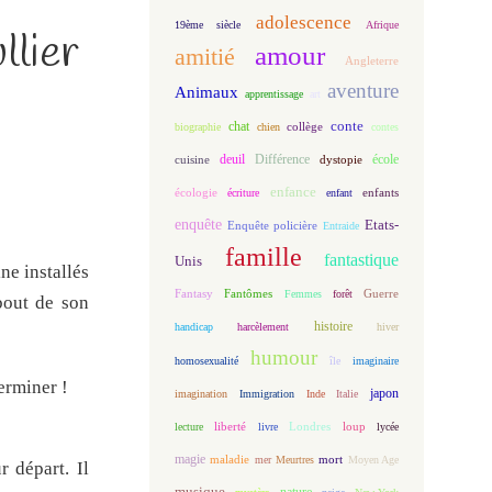
adolescence
19ème siècle
Afrique
llier
amour
amitié
Angleterre
aventure
Animaux
apprentissage
art
conte
chat
biographie
chien
collège
contes
deuil
école
Différence
cuisine
dystopie
enfance
écologie
enfants
écriture
enfant
enquête
Etats-
Enquête policière
Entraide
famille
fantastique
Unis
ne installés
Fantasy
Fantômes
Guerre
Femmes
forêt
bout de son
histoire
handicap
harcèlement
hiver
humour
homosexualité
île
imaginaire
terminer !
japon
imagination
Immigration
Inde
Italie
loup
lecture
liberté
livre
Londres
lycée
magie
maladie
mort
mer
Meurtres
Moyen Age
r départ. Il
musique
nature