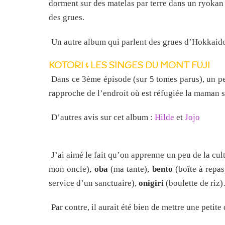
dorment sur des matelas par terre dans un ryokan 
des grues.
Un autre album qui parlent des grues d’Hokkaid
KOTORI & LES SINGES DU MONT FUJI
Dans ce 3ème épisode (sur 5 tomes parus), un peti
rapproche de l’endroit où est réfugiée la maman s
D’autres avis sur cet album :
Hilde
et
Jojo
J’ai aimé le fait qu’on apprenne un peu de la cu
mon oncle),
oba
(ma tante),
bento
(boîte à repas
service d’un sanctuaire),
onigiri
(boulette de riz
Par contre, il aurait été bien de mettre une peti