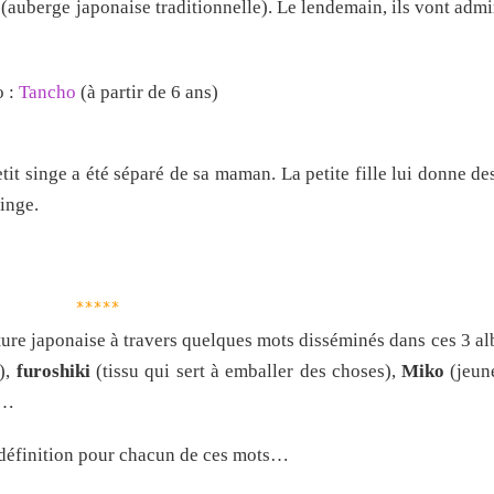
(auberge japonaise traditionnelle). Le lendemain, ils vont admi
o :
Tancho
(à partir de 6 ans)
t singe a été séparé de sa maman. La petite fille lui donne des 
inge.
*****
lture japonaise à travers quelques mots disséminés dans ces 3 a
),
furoshiki
(tissu qui sert à emballer des choses),
Miko
(jeun
)…
te définition pour chacun de ces mots…