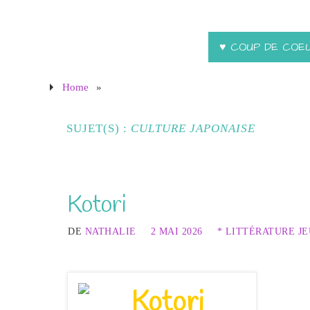
♥ COUP DE COE
Home
»
SUJET(S) :
CULTURE JAPONAISE
Kotori
DE
NATHALIE
2 MAI 2026
* LITTÉRATURE J