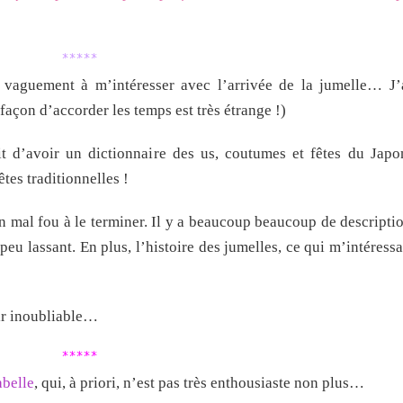
*****
 vaguement à m’intéresser avec l’arrivée de la jumelle… J’
façon d’accorder les temps est très étrange !)
it d’avoir un dictionnaire des us, coutumes et fêtes du Japo
tes traditionnelles !
 un mal fou à le terminer. Il y a beaucoup beaucoup de descriptio
peu lassant. En plus, l’histoire des jumelles, ce qui m’intéressai
ir inoubliable…
*****
abelle
, qui, à priori, n’est pas très enthousiaste non plus…