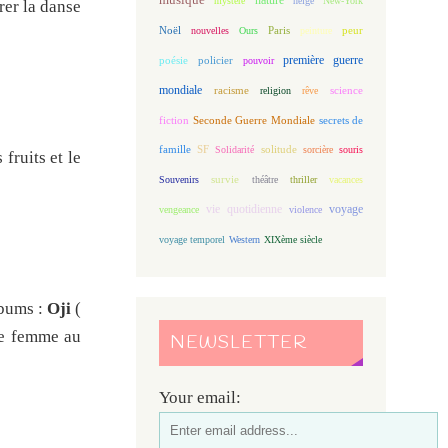
mystère
neige
New-York
rer la danse
Noël
Paris
peur
nouvelles
Ours
peinture
première guerre
poésie
policier
pouvoir
mondiale
racisme
science
religion
rêve
fiction
Seconde Guerre Mondiale
secrets de
famille
solitude
SF
Solidarité
sorcière
souris
fruits et le
Souvenirs
survie
théâtre
thriller
vacances
vie quotidienne
voyage
vengeance
violence
voyage temporel
Western
XIXème siècle
lbums :
Oji
(
e femme au
NEWSLETTER
Your email: