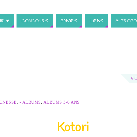
UR ♥
CONCOURS
ENVIES
LIENS
À PROPO
6 
EUNESSE
,
- ALBUMS
,
ALBUMS 3-6 ANS
Kotori