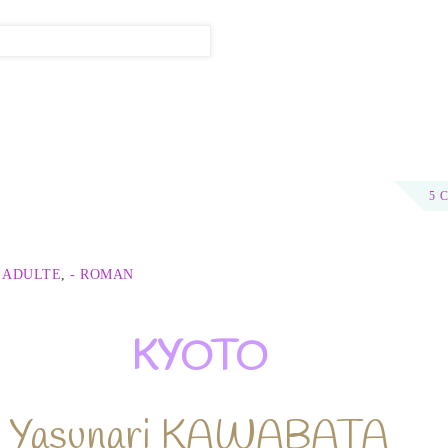
5 
 ADULTE
,
- ROMAN
KYOTO
Yasunari KAWABATA