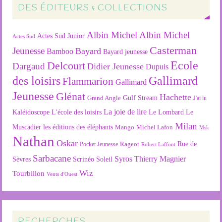
DES ÉDITEURS & COLLECTIONS
Albin Michel
Albin Michel
Actes Sud Junior
Actes Sud
Casterman
Jeunesse
Bayard
Bamboo
Bayard jeunesse
Ecole
Delcourt
Dargaud
Didier Jeunesse
Dupuis
des loisirs
Gallimard
Flammarion
Gallimard
Jeunesse
Glénat
Hachette
Gulf Stream
Grand Angle
J'ai lu
La joie de lire
L'école des loisirs
Kaléidoscope
Le Lombard
Le
Milan
Muscadier
les éditions des éléphants
Mango
Michel Lafon
Msk
Nathan
Oskar
Rageot
Rue de
Pocket Jeunesse
Robert Laffont
Sarbacane
Syros
Thierry Magnier
Soleil
Sèvres
Scrinéo
Wiz
Tourbillon
Vents d'Ouest
RECHERCHES