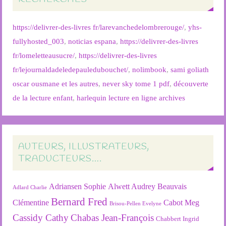
https://delivrer-des-livres fr/larevanchedelombrerouge/
,
yhs-
fullyhosted_003
,
noticias espana
,
https://delivrer-des-livres
fr/lomeletteausucre/
,
https://delivrer-des-livres
fr/lejournaldadeledepauledubouchet/
,
nolimbook
,
sami goliath
oscar ousmane et les autres
,
never sky tome 1 pdf
,
découverte
de la lecture enfant
,
harlequin lecture en ligne archives
AUTEURS, ILLUSTRATEURS,
TRADUCTEURS….
Adriansen Sophie
Alwett Audrey
Beauvais
Adlard Charlie
Bernard Fred
Clémentine
Cabot Meg
Brisou-Pellen Evelyne
Cassidy Cathy
Chabas Jean-François
Chabbert Ingrid