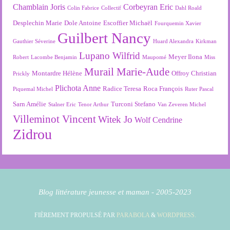
Chamblain Joris
Corbeyran Eric
Colin Fabrice
Collectif
Dahl Roald
Desplechin Marie
Dole Antoine
Escoffier Michaël
Fourquemin Xavier
Guilbert Nancy
Gauthier Séverine
Huard Alexandra
Kirkman
Lupano Wilfrid
Meyer Ilona
Robert
Lacombe Benjamin
Maupomé
Miss
Murail Marie-Aude
Montardre Hélène
Offroy Christian
Prickly
Plichota Anne
Radice Teresa
Roca François
Piquemal Michel
Ruter Pascal
Sarn Amélie
Turconi Stefano
Stalner Eric
Tenor Arthur
Van Zeveren Michel
Villeminot Vincent
Witek Jo
Wolf Cendrine
Zidrou
Blog littérature jeunesse et maman - 2005-2023
FIÈREMENT PROPULSÉ PAR
PARABOLA
&
WORDPRESS.