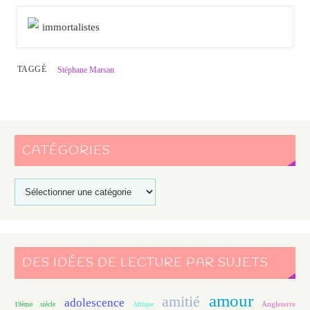
TAGGÉ
Stéphane Marsan
CATÉGORIES
DES IDÉES DE LECTURE PAR SUJETS
amour
amitié
adolescence
Angleterre
19ème siècle
Afrique