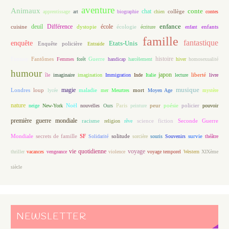
aventure
Animaux
conte
chat
apprentissage
art
biographie
chien
collège
contes
enfance
deuil
école
Différence
écologie
enfants
cuisine
dystopie
écriture
enfant
famille
fantastique
enquête
Etats-Unis
Enquête policière
Entraide
histoire
Fantasy
Fantômes
Guerre
Femmes
forêt
handicap
harcèlement
hiver
homosexualité
humour
japon
île
imaginaire
imagination
Immigration
Inde
Italie
lecture
liberté
livre
magie
musique
loup
maladie
mort
Londres
lycée
mer
Meurtres
Moyen Age
mystère
nature
Noël
Paris
peur
poésie
policier
neige
New-York
nouvelles
Ours
peinture
pouvoir
première guerre mondiale
racisme
science fiction
Seconde Guerre
religion
rêve
Mondiale
secrets de famille
solitude
SF
Solidarité
sorcière
souris
Souvenirs
survie
théâtre
vie quotidienne
voyage
thriller
vacances
vengeance
violence
voyage temporel
Western
XIXème
siècle
NEWSLETTER