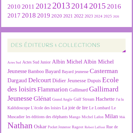
2013
2015
2012
2014
2016
2011
2010
2018
2019
2017
2020
2022
2021
2023
2024
2025
2026
DES ÉDITEURS & COLLECTIONS
Albin Michel
Albin Michel
Actes Sud Junior
Actes Sud
Casterman
Jeunesse
Bayard
Bamboo
Bayard jeunesse
Ecole
Delcourt
Dargaud
Didier Jeunesse
Dupuis
des loisirs
Gallimard
Flammarion
Gallimard
Jeunesse
Glénat
Hachette
Gulf Stream
Grand Angle
J'ai lu
La joie de lire
L'école des loisirs
Kaléidoscope
Le Lombard
Le
Milan
Muscadier
les éditions des éléphants
Mango
Michel Lafon
Msk
Nathan
Oskar
Rageot
Rue de
Pocket Jeunesse
Robert Laffont