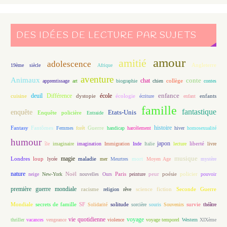
DES IDÉES DE LECTURE PAR SUJETS
amour
amitié
adolescence
Angleterre
19ème siècle
Afrique
aventure
Animaux
conte
chat
apprentissage
art
biographie
chien
collège
contes
enfance
deuil
école
Différence
écologie
enfants
cuisine
dystopie
écriture
enfant
famille
fantastique
enquête
Etats-Unis
Enquête policière
Entraide
histoire
Fantasy
Fantômes
Guerre
Femmes
forêt
handicap
harcèlement
hiver
homosexualité
humour
japon
île
imaginaire
imagination
Immigration
Inde
Italie
lecture
liberté
livre
magie
musique
loup
maladie
mort
Londres
lycée
mer
Meurtres
Moyen Age
mystère
nature
Noël
Paris
peur
poésie
policier
neige
New-York
nouvelles
Ours
peinture
pouvoir
première guerre mondiale
racisme
science fiction
Seconde Guerre
religion
rêve
Mondiale
secrets de famille
solitude
SF
Solidarité
sorcière
souris
Souvenirs
survie
théâtre
vie quotidienne
voyage
thriller
vacances
vengeance
violence
voyage temporel
Western
XIXème