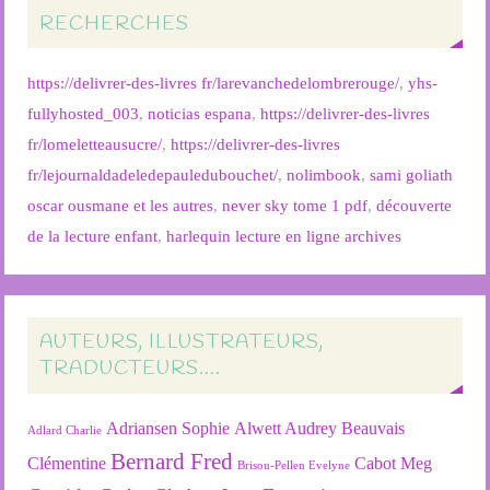
RECHERCHES
https://delivrer-des-livres fr/larevanchedelombrerouge/
,
yhs-
fullyhosted_003
,
noticias espana
,
https://delivrer-des-livres
fr/lomeletteausucre/
,
https://delivrer-des-livres
fr/lejournaldadeledepauledubouchet/
,
nolimbook
,
sami goliath
oscar ousmane et les autres
,
never sky tome 1 pdf
,
découverte
de la lecture enfant
,
harlequin lecture en ligne archives
AUTEURS, ILLUSTRATEURS,
TRADUCTEURS….
Adriansen Sophie
Alwett Audrey
Beauvais
Adlard Charlie
Bernard Fred
Clémentine
Cabot Meg
Brisou-Pellen Evelyne