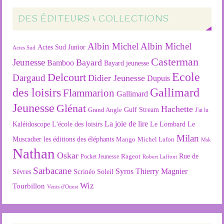
DES ÉDITEURS & COLLECTIONS
Albin Michel
Albin Michel
Actes Sud Junior
Actes Sud
Casterman
Jeunesse
Bayard
Bamboo
Bayard jeunesse
Ecole
Delcourt
Dargaud
Didier Jeunesse
Dupuis
des loisirs
Gallimard
Flammarion
Gallimard
Jeunesse
Glénat
Hachette
Gulf Stream
Grand Angle
J'ai lu
La joie de lire
L'école des loisirs
Kaléidoscope
Le Lombard
Le
Milan
Muscadier
les éditions des éléphants
Mango
Michel Lafon
Msk
Nathan
Oskar
Rageot
Rue de
Pocket Jeunesse
Robert Laffont
Sarbacane
Syros
Thierry Magnier
Soleil
Sèvres
Scrinéo
Wiz
Tourbillon
Vents d'Ouest