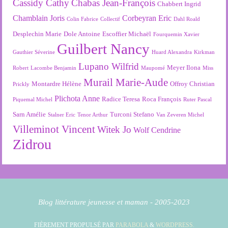
Cassidy Cathy
Chabas Jean-François
Chabbert Ingrid
Chamblain Joris
Corbeyran Eric
Colin Fabrice
Collectif
Dahl Roald
Desplechin Marie
Dole Antoine
Escoffier Michaël
Fourquemin Xavier
Guilbert Nancy
Gauthier Séverine
Huard Alexandra
Kirkman
Lupano Wilfrid
Meyer Ilona
Robert
Lacombe Benjamin
Maupomé
Miss
Murail Marie-Aude
Montardre Hélène
Offroy Christian
Prickly
Plichota Anne
Radice Teresa
Roca François
Piquemal Michel
Ruter Pascal
Sarn Amélie
Turconi Stefano
Stalner Eric
Tenor Arthur
Van Zeveren Michel
Villeminot Vincent
Witek Jo
Wolf Cendrine
Zidrou
Blog littérature jeunesse et maman - 2005-2023
FIÈREMENT PROPULSÉ PAR
PARABOLA
&
WORDPRESS.