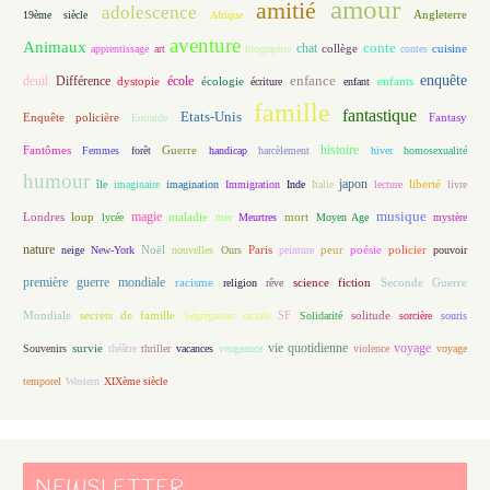
amour
amitié
adolescence
Angleterre
19ème siècle
Afrique
aventure
Animaux
conte
chat
apprentissage
art
biographie
collège
contes
cuisine
enfance
enquête
deuil
école
Différence
écologie
enfants
dystopie
écriture
enfant
famille
fantastique
Etats-Unis
Fantasy
Enquête policière
Entraide
histoire
Fantômes
Guerre
Femmes
forêt
handicap
harcèlement
hiver
homosexualité
humour
japon
île
imaginaire
imagination
Immigration
Inde
Italie
lecture
liberté
livre
magie
musique
loup
maladie
mort
Londres
lycée
mer
Meurtres
Moyen Age
mystère
nature
Noël
Paris
peur
poésie
policier
neige
New-York
nouvelles
Ours
peinture
pouvoir
première guerre mondiale
racisme
science fiction
Seconde Guerre
religion
rêve
Mondiale
secrets de famille
solitude
Ségrégation raciale
SF
Solidarité
sorcière
souris
vie quotidienne
voyage
Souvenirs
survie
théâtre
thriller
vacances
vengeance
violence
voyage
temporel
Western
XIXème siècle
NEWSLETTER