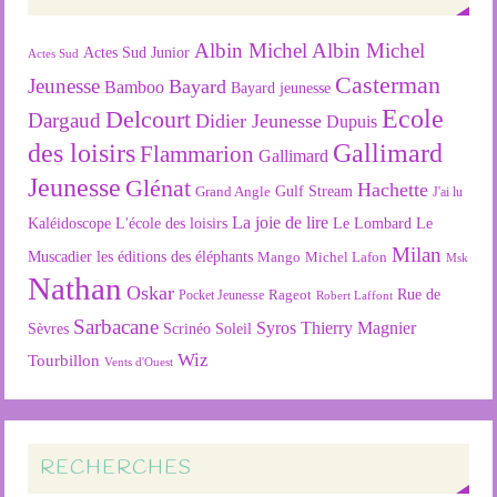
Albin Michel
Albin Michel
Actes Sud Junior
Actes Sud
Casterman
Jeunesse
Bayard
Bamboo
Bayard jeunesse
Ecole
Delcourt
Dargaud
Didier Jeunesse
Dupuis
des loisirs
Gallimard
Flammarion
Gallimard
Jeunesse
Glénat
Hachette
Gulf Stream
Grand Angle
J'ai lu
La joie de lire
L'école des loisirs
Kaléidoscope
Le Lombard
Le
Milan
Muscadier
les éditions des éléphants
Mango
Michel Lafon
Msk
Nathan
Oskar
Rageot
Rue de
Pocket Jeunesse
Robert Laffont
Sarbacane
Syros
Thierry Magnier
Soleil
Sèvres
Scrinéo
Wiz
Tourbillon
Vents d'Ouest
RECHERCHES