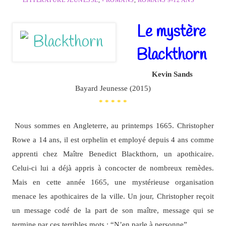
* LITTÉRATURE JEUNESSE
,
- ROMANS
,
ROMANS 9-12 ANS
Le mystère
Blackthorn
Kevin Sands
Bayard Jeunesse (2015)
* * * * *
Nous sommes en Angleterre, au printemps 1665. Christopher
Rowe a 14 ans, il est orphelin et employé depuis 4 ans comme
apprenti chez Maître Benedict Blackthorn, un apothicaire.
Celui-ci lui a déjà appris à concocter de nombreux remèdes.
Mais en cette année 1665, une mystérieuse organisation
menace les apothicaires de la ville. Un jour, Christopher reçoit
un message codé de la part de son maître, message qui se
termine par ces terribles mots : “N’en parle à personne”…