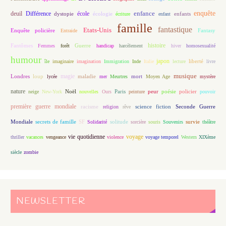
enfance
enquête
deuil
école
Différence
écologie
enfants
dystopie
écriture
enfant
famille
fantastique
Etats-Unis
Fantasy
Enquête policière
Entraide
histoire
Fantômes
Guerre
Femmes
forêt
handicap
harcèlement
hiver
homosexualité
humour
japon
île
imaginaire
imagination
Immigration
Inde
Italie
lecture
liberté
livre
magie
musique
loup
maladie
mort
Londres
lycée
mer
Meurtres
Moyen Age
mystère
nature
Noël
Paris
peur
poésie
policier
neige
New-York
nouvelles
Ours
peinture
pouvoir
première guerre mondiale
racisme
science fiction
Seconde Guerre
religion
rêve
Mondiale
secrets de famille
solitude
SF
Solidarité
sorcière
souris
Souvenirs
survie
théâtre
vie quotidienne
voyage
thriller
vacances
vengeance
violence
voyage temporel
Western
XIXème
siècle
zombie
NEWSLETTER