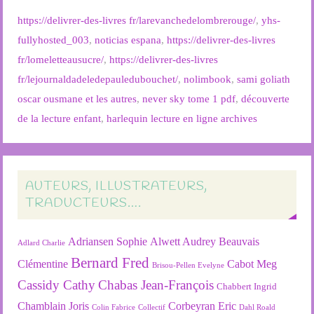
https://delivrer-des-livres fr/larevanchedelombrerouge/
,
yhs-
fullyhosted_003
,
noticias espana
,
https://delivrer-des-livres
fr/lomeletteausucre/
,
https://delivrer-des-livres
fr/lejournaldadeledepauledubouchet/
,
nolimbook
,
sami goliath
oscar ousmane et les autres
,
never sky tome 1 pdf
,
découverte
de la lecture enfant
,
harlequin lecture en ligne archives
AUTEURS, ILLUSTRATEURS,
TRADUCTEURS….
Adriansen Sophie
Alwett Audrey
Beauvais
Adlard Charlie
Bernard Fred
Clémentine
Cabot Meg
Brisou-Pellen Evelyne
Cassidy Cathy
Chabas Jean-François
Chabbert Ingrid
Chamblain Joris
Corbeyran Eric
Colin Fabrice
Collectif
Dahl Roald