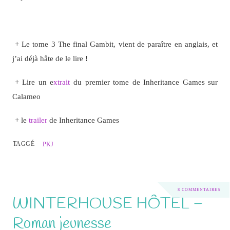
+ Le tome 3 The final Gambit, vient de paraître en anglais, et
j’ai déjà hâte de le lire !
tome 3 pdf free
+ Lire un e
xtrait
du premier tome de Inheritance Games sur
Calameo
+ le
trailer
de Inheritance Games
TAGGÉ
PKJ
8 COMMENTAIRES
WINTERHOUSE HÔTEL –
Roman jeunesse