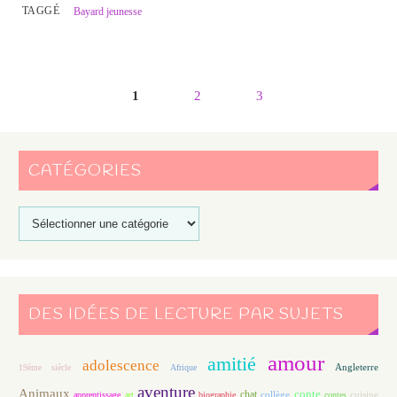
TAGGÉ
Bayard jeunesse
1
2
3
CATÉGORIES
DES IDÉES DE LECTURE PAR SUJETS
amour
amitié
adolescence
Angleterre
19ème siècle
Afrique
aventure
Animaux
conte
chat
apprentissage
art
biographie
collège
contes
cuisine