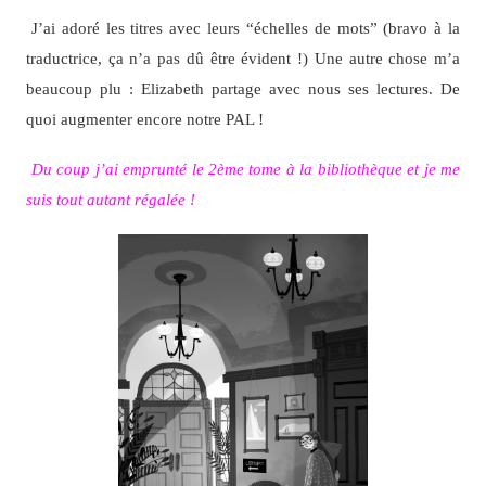
J’ai adoré les titres avec leurs “échelles de mots” (bravo à la
traductrice, ça n’a pas dû être évident !) Une autre chose m’a
beaucoup plu : Elizabeth partage avec nous ses lectures. De
quoi augmenter encore notre PAL !
Du coup j’ai emprunté le 2ème tome à la bibliothèque et je me
suis tout autant régalée !