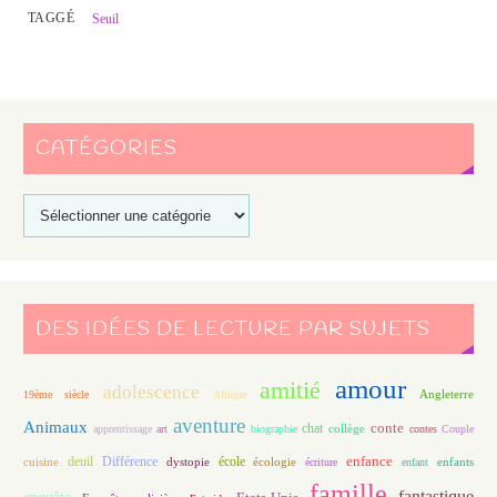
TAGGÉ
Seuil
CATÉGORIES
DES IDÉES DE LECTURE PAR SUJETS
amour
amitié
adolescence
Angleterre
19ème siècle
Afrique
aventure
Animaux
conte
chat
apprentissage
art
biographie
collège
contes
Couple
enfance
deuil
école
Différence
écologie
enfants
cuisine
dystopie
écriture
enfant
famille
fantastique