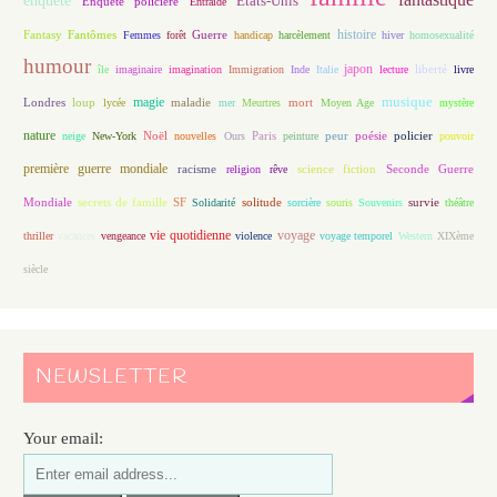
enquête
Etats-Unis
Enquête policière
Entraide
histoire
Fantasy
Fantômes
Guerre
Femmes
forêt
handicap
harcèlement
hiver
homosexualité
humour
japon
île
imaginaire
imagination
Immigration
Inde
Italie
lecture
liberté
livre
magie
musique
loup
maladie
mort
Londres
lycée
mer
Meurtres
Moyen Age
mystère
nature
Noël
Paris
peur
poésie
policier
neige
New-York
nouvelles
Ours
peinture
pouvoir
première guerre mondiale
racisme
science fiction
Seconde Guerre
religion
rêve
Mondiale
secrets de famille
solitude
SF
Solidarité
sorcière
souris
Souvenirs
survie
théâtre
vie quotidienne
voyage
thriller
vacances
vengeance
violence
voyage temporel
Western
XIXème
siècle
NEWSLETTER
Your email: