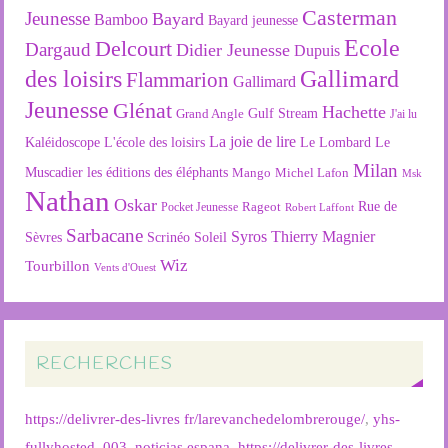
Casterman
Jeunesse
Bayard
Bamboo
Bayard jeunesse
Ecole
Delcourt
Dargaud
Didier Jeunesse
Dupuis
des loisirs
Gallimard
Flammarion
Gallimard
Jeunesse
Glénat
Hachette
Gulf Stream
Grand Angle
J'ai lu
La joie de lire
L'école des loisirs
Kaléidoscope
Le Lombard
Le
Milan
Muscadier
les éditions des éléphants
Mango
Michel Lafon
Msk
Nathan
Oskar
Rageot
Rue de
Pocket Jeunesse
Robert Laffont
Sarbacane
Syros
Thierry Magnier
Soleil
Sèvres
Scrinéo
Wiz
Tourbillon
Vents d'Ouest
RECHERCHES
https://delivrer-des-livres fr/larevanchedelombrerouge/
,
yhs-
fullyhosted_003
,
noticias espana
,
https://delivrer-des-livres