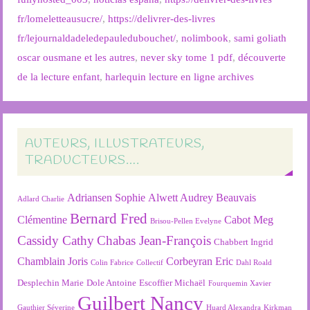
fr/lomeletteausucre/
,
https://delivrer-des-livres
fr/lejournaldadeledepauledubouchet/
,
nolimbook
,
sami goliath
oscar ousmane et les autres
,
never sky tome 1 pdf
,
découverte
de la lecture enfant
,
harlequin lecture en ligne archives
AUTEURS, ILLUSTRATEURS,
TRADUCTEURS….
Adriansen Sophie
Alwett Audrey
Beauvais
Adlard Charlie
Bernard Fred
Clémentine
Cabot Meg
Brisou-Pellen Evelyne
Cassidy Cathy
Chabas Jean-François
Chabbert Ingrid
Chamblain Joris
Corbeyran Eric
Colin Fabrice
Collectif
Dahl Roald
Desplechin Marie
Dole Antoine
Escoffier Michaël
Fourquemin Xavier
Guilbert Nancy
Gauthier Séverine
Huard Alexandra
Kirkman