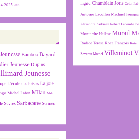
Chamblain Joris
Ingrid
Colin Fab
24
2025
2026
Antoine
Escoffier Michaël
Fourque
Alexandra
Kirkman Robert
Lacombe Be
Murail M
Montardre Hélène
Radice Teresa
Roca François
Ruter 
Villeminot V
Jeunesse
Bayard
Bamboo
Zeveren Michel
dier Jeunesse
Dupuis
llimard Jeunesse
La joie
L'école des loisirs
cope
Milan
ngo
Michel Lafon
Msk
Sarbacane
de Sèvres
Scrinéo