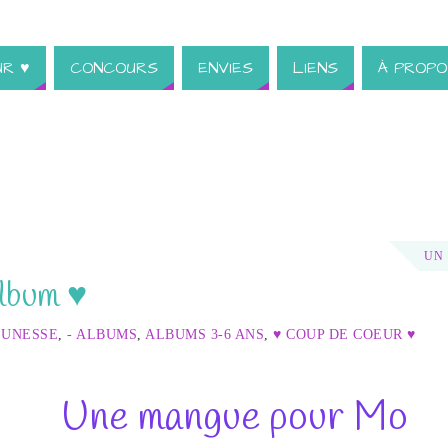
UR ♥
CONCOURS
ENVIES
LIENS
À PROPO
UN
lbum ♥
EUNESSE
,
- ALBUMS
,
ALBUMS 3-6 ANS
,
♥ COUP DE COEUR ♥
Une mangue pour Mo