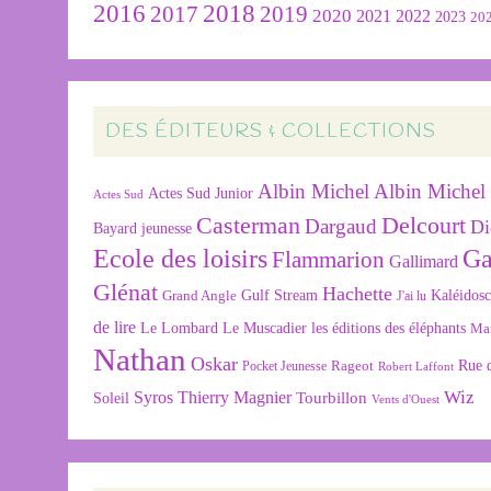
2016
2018
2019
2017
2020
2022
2021
2023
20
DES ÉDITEURS & COLLECTIONS
Albin Michel
Albin Michel 
Actes Sud Junior
Actes Sud
Delcourt
Casterman
Dargaud
Di
Bayard jeunesse
Ecole des loisirs
Ga
Flammarion
Gallimard
Glénat
Hachette
Gulf Stream
Kaléidos
Grand Angle
J'ai lu
de lire
Le Lombard
Le Muscadier
les éditions des éléphants
Ma
Nathan
Oskar
Rageot
Rue 
Pocket Jeunesse
Robert Laffont
Wiz
Syros
Thierry Magnier
Tourbillon
Soleil
Vents d'Ouest