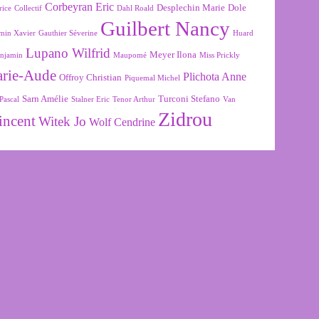
Corbeyran Eric
Desplechin Marie
Dole
rice
Collectif
Dahl Roald
Guilbert Nancy
min Xavier
Gauthier Séverine
Huard
Lupano Wilfrid
Meyer Ilona
njamin
Maupomé
Miss Prickly
arie-Aude
Plichota Anne
Offroy Christian
Piquemal Michel
Sarn Amélie
Turconi Stefano
Pascal
Stalner Eric
Tenor Arthur
Van
Zidrou
incent
Witek Jo
Wolf Cendrine