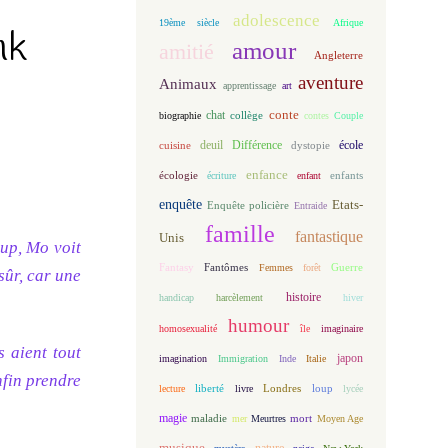
adolescence
19ème siècle
Afrique
nk
amour
amitié
Angleterre
aventure
Animaux
apprentissage
art
conte
chat
biographie
collège
contes
Couple
deuil
école
Différence
cuisine
dystopie
enfance
écologie
enfants
écriture
enfant
enquête
Etats-
Enquête policière
Entraide
famille
fantastique
Unis
oup, Mo voit
Fantasy
Fantômes
Guerre
Femmes
forêt
sûr, car une
histoire
handicap
harcèlement
hiver
humour
homosexualité
île
imaginaire
 aient tout
japon
imagination
Immigration
Inde
Italie
nfin prendre
loup
lecture
liberté
livre
Londres
lycée
magie
maladie
mort
mer
Meurtres
Moyen Age
musique
nature