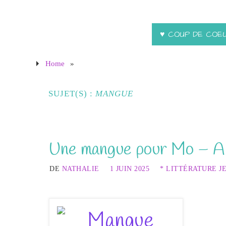
♥ COUP DE COE
Home
»
SUJET(S) :
MANGUE
Une mangue pour Mo – A
DE
NATHALIE
1 JUIN 2025
* LITTÉRATURE J