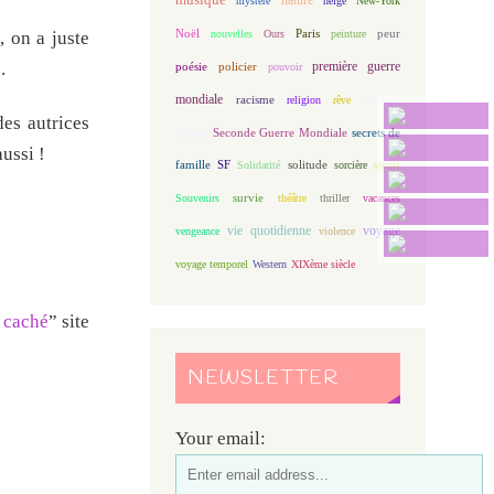
mystère
neige
New-York
Noël
Paris
peur
nouvelles
Ours
peinture
 on a juste
première guerre
é
.
poésie
policier
pouvoir
mondiale
racisme
science
religion
rêve
des autrices
fiction
Seconde Guerre Mondiale
secrets de
aussi !
famille
solitude
SF
Solidarité
sorcière
souris
Souvenirs
survie
théâtre
thriller
vacances
vie quotidienne
voyage
vengeance
violence
voyage temporel
Western
XIXème siècle
 caché
” site
NEWSLETTER
Your email: