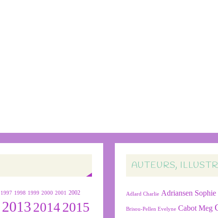
AUTEURS, ILLUST
Adriansen Sophie
1999
2000
2001
2002
1997
1998
Adlard Charlie
2013
2015
2
2014
Cabot Meg
Brisou-Pellen Evelyne