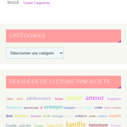
TAGGÉ
Gautier Languereau
CATÉGORIES
DES IDÉES DE LECTURE PAR SUJETS
amour
amitié
adolescence
Angleterre
19ème siècle
Afrique
aventure
Animaux
conte
chat
apprentissage
art
biographie
collège
contes
cuisine
enfance
enquête
deuil
école
Différence
écologie
enfants
dystopie
écriture
enfant
famille
fantastique
Etats-Unis
Fantasy
Enquête policière
Entraide