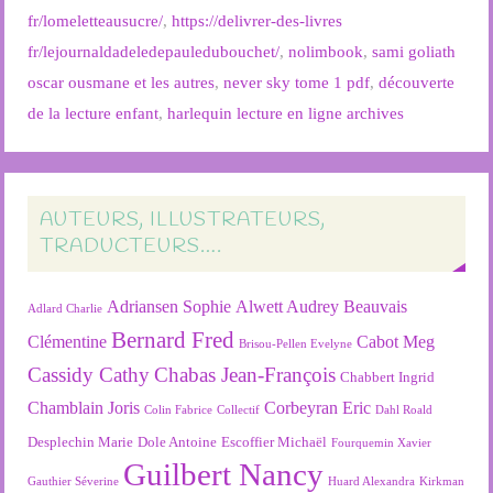
fr/lomeletteausucre/
,
https://delivrer-des-livres
fr/lejournaldadeledepauledubouchet/
,
nolimbook
,
sami goliath
oscar ousmane et les autres
,
never sky tome 1 pdf
,
découverte
de la lecture enfant
,
harlequin lecture en ligne archives
AUTEURS, ILLUSTRATEURS,
TRADUCTEURS….
Adriansen Sophie
Alwett Audrey
Beauvais
Adlard Charlie
Bernard Fred
Clémentine
Cabot Meg
Brisou-Pellen Evelyne
Cassidy Cathy
Chabas Jean-François
Chabbert Ingrid
Chamblain Joris
Corbeyran Eric
Colin Fabrice
Collectif
Dahl Roald
Desplechin Marie
Dole Antoine
Escoffier Michaël
Fourquemin Xavier
Guilbert Nancy
Gauthier Séverine
Huard Alexandra
Kirkman