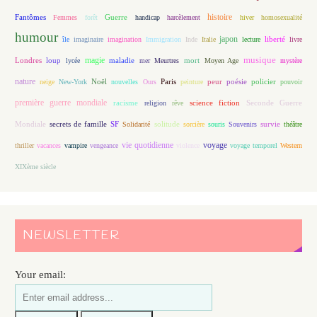
histoire
Fantômes
Guerre
Femmes
forêt
handicap
harcèlement
hiver
homosexualité
humour
japon
île
imaginaire
imagination
Immigration
Inde
Italie
lecture
liberté
livre
magie
musique
loup
maladie
mort
Londres
lycée
mer
Meurtres
Moyen Age
mystère
nature
Noël
Paris
peur
poésie
policier
neige
New-York
nouvelles
Ours
peinture
pouvoir
première guerre mondiale
racisme
science fiction
Seconde Guerre
religion
rêve
Mondiale
secrets de famille
solitude
SF
Solidarité
sorcière
souris
Souvenirs
survie
théâtre
vie quotidienne
voyage
thriller
vacances
vampire
vengeance
violence
voyage temporel
Western
XIXème siècle
NEWSLETTER
Your email: