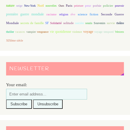
nature
Noël
Paris
peur
poésie
policier
neige
New-York
nouvelles
Ours
peinture
pouvoir
première guerre mondiale
racisme
science fiction
Seconde Guerre
religion
rêve
Mondiale
secrets de famille
solitude
SF
Solidarité
sorcière
souris
Souvenirs
survie
théâtre
vie quotidienne
voyage
thriller
vacances
vampire
vengeance
violence
voyage temporel
Western
XIXème siècle
NEWSLETTER
Your email: