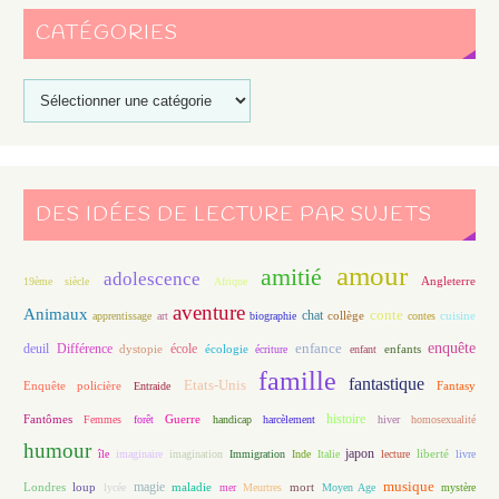
CATÉGORIES
DES IDÉES DE LECTURE PAR SUJETS
amour
amitié
adolescence
Angleterre
19ème siècle
Afrique
aventure
Animaux
conte
chat
apprentissage
art
biographie
collège
contes
cuisine
enfance
enquête
deuil
école
Différence
écologie
enfants
dystopie
écriture
enfant
famille
fantastique
Etats-Unis
Fantasy
Enquête policière
Entraide
histoire
Fantômes
Guerre
Femmes
forêt
handicap
harcèlement
hiver
homosexualité
humour
japon
île
imaginaire
imagination
Immigration
Inde
Italie
lecture
liberté
livre
magie
musique
loup
maladie
mort
Londres
lycée
mer
Meurtres
Moyen Age
mystère