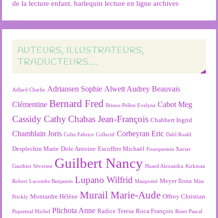
de la lecture enfant
,
harlequin lecture en ligne archives
AUTEURS, ILLUSTRATEURS,
TRADUCTEURS….
Adriansen Sophie
Alwett Audrey
Beauvais
Adlard Charlie
Bernard Fred
Clémentine
Cabot Meg
Brisou-Pellen Evelyne
Cassidy Cathy
Chabas Jean-François
Chabbert Ingrid
Chamblain Joris
Corbeyran Eric
Colin Fabrice
Collectif
Dahl Roald
Desplechin Marie
Dole Antoine
Escoffier Michaël
Fourquemin Xavier
Guilbert Nancy
Gauthier Séverine
Huard Alexandra
Kirkman
Lupano Wilfrid
Meyer Ilona
Robert
Lacombe Benjamin
Maupomé
Miss
Murail Marie-Aude
Montardre Hélène
Offroy Christian
Prickly
Plichota Anne
Radice Teresa
Roca François
Piquemal Michel
Ruter Pascal