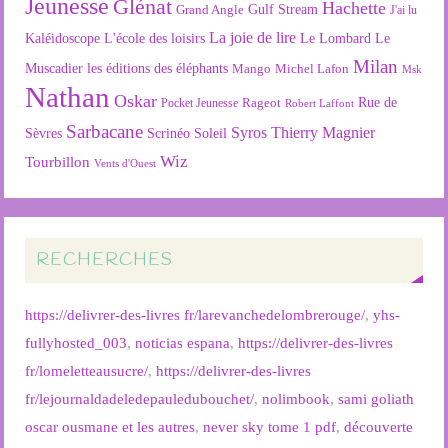
Jeunesse
Glénat
Hachette
Gulf Stream
Grand Angle
J'ai lu
La joie de lire
L'école des loisirs
Kaléidoscope
Le Lombard
Le
Milan
Muscadier
les éditions des éléphants
Mango
Michel Lafon
Msk
Nathan
Oskar
Rageot
Rue de
Pocket Jeunesse
Robert Laffont
Sarbacane
Syros
Thierry Magnier
Soleil
Sèvres
Scrinéo
Wiz
Tourbillon
Vents d'Ouest
RECHERCHES
https://delivrer-des-livres fr/larevanchedelombrerouge/
,
yhs-
fullyhosted_003
,
noticias espana
,
https://delivrer-des-livres
fr/lomeletteausucre/
,
https://delivrer-des-livres
fr/lejournaldadeledepauledubouchet/
,
nolimbook
,
sami goliath
oscar ousmane et les autres
,
never sky tome 1 pdf
,
découverte