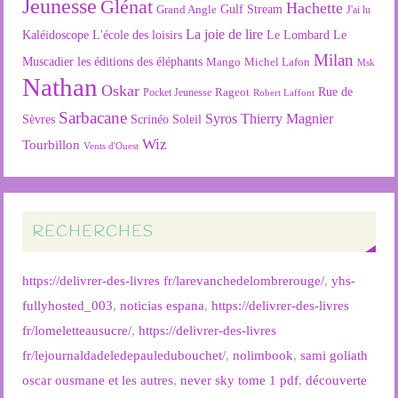
Jeunesse
Glénat
Hachette
Gulf Stream
Grand Angle
J'ai lu
La joie de lire
L'école des loisirs
Kaléidoscope
Le Lombard
Le
Milan
Muscadier
les éditions des éléphants
Mango
Michel Lafon
Msk
Nathan
Oskar
Rageot
Rue de
Pocket Jeunesse
Robert Laffont
Sarbacane
Syros
Thierry Magnier
Soleil
Sèvres
Scrinéo
Wiz
Tourbillon
Vents d'Ouest
RECHERCHES
https://delivrer-des-livres fr/larevanchedelombrerouge/
,
yhs-
fullyhosted_003
,
noticias espana
,
https://delivrer-des-livres
fr/lomeletteausucre/
,
https://delivrer-des-livres
fr/lejournaldadeledepauledubouchet/
,
nolimbook
,
sami goliath
oscar ousmane et les autres
,
never sky tome 1 pdf
,
découverte