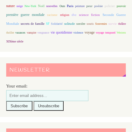
nature
Noël
Paris
peur
poésie
policier
neige
New-York
nouvelles
Ours
peinture
pouvoir
première guerre mondiale
racisme
science fiction
Seconde Guerre
religion
rêve
Mondiale
secrets de famille
solitude
SF
Solidarité
sorcière
souris
Souvenirs
survie
théâtre
vie quotidienne
voyage
thriller
vacances
vampire
vengeance
violence
voyage temporel
Western
XIXème siècle
NEWSLETTER
Your email: