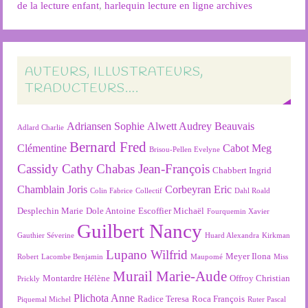
de la lecture enfant
,
harlequin lecture en ligne archives
AUTEURS, ILLUSTRATEURS,
TRADUCTEURS….
Adriansen Sophie
Alwett Audrey
Beauvais
Adlard Charlie
Bernard Fred
Clémentine
Cabot Meg
Brisou-Pellen Evelyne
Cassidy Cathy
Chabas Jean-François
Chabbert Ingrid
Chamblain Joris
Corbeyran Eric
Colin Fabrice
Collectif
Dahl Roald
Desplechin Marie
Dole Antoine
Escoffier Michaël
Fourquemin Xavier
Guilbert Nancy
Gauthier Séverine
Huard Alexandra
Kirkman
Lupano Wilfrid
Meyer Ilona
Robert
Lacombe Benjamin
Maupomé
Miss
Murail Marie-Aude
Montardre Hélène
Offroy Christian
Prickly
Plichota Anne
Radice Teresa
Roca François
Piquemal Michel
Ruter Pascal