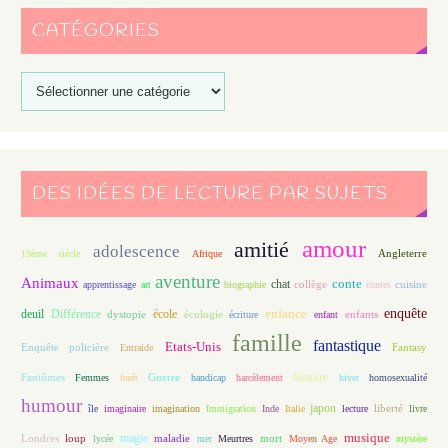
CATÉGORIES
DES IDÉES DE LECTURE PAR SUJETS
amour
amitié
adolescence
Angleterre
19ème siècle
Afrique
aventure
Animaux
conte
chat
apprentissage
art
biographie
collège
contes
cuisine
enfance
enquête
deuil
école
Différence
écologie
enfants
dystopie
écriture
enfant
famille
fantastique
Etats-Unis
Fantasy
Enquête policière
Entraide
histoire
Fantômes
Guerre
Femmes
forêt
handicap
harcèlement
hiver
homosexualité
humour
japon
île
imaginaire
imagination
Immigration
Inde
Italie
lecture
liberté
livre
magie
musique
loup
maladie
mort
Londres
lycée
mer
Meurtres
Moyen Age
mystère