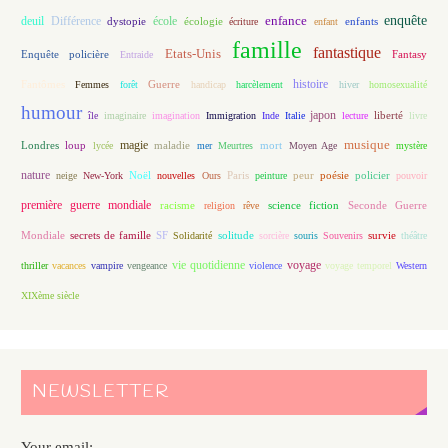
enfance
enquête
deuil
école
Différence
écologie
enfants
dystopie
écriture
enfant
famille
fantastique
Etats-Unis
Fantasy
Enquête policière
Entraide
histoire
Fantômes
Guerre
Femmes
forêt
handicap
harcèlement
hiver
homosexualité
humour
japon
île
imaginaire
imagination
Immigration
Inde
Italie
lecture
liberté
livre
magie
musique
loup
maladie
mort
Londres
lycée
mer
Meurtres
Moyen Age
mystère
nature
Noël
Paris
peur
poésie
policier
neige
New-York
nouvelles
Ours
peinture
pouvoir
première guerre mondiale
racisme
science fiction
Seconde Guerre
religion
rêve
Mondiale
secrets de famille
solitude
SF
Solidarité
sorcière
souris
Souvenirs
survie
théâtre
vie quotidienne
voyage
thriller
vacances
vampire
vengeance
violence
voyage temporel
Western
XIXème siècle
NEWSLETTER
Your email: