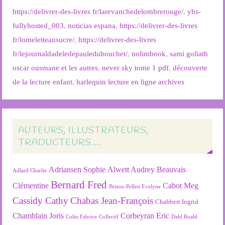
https://delivrer-des-livres fr/larevanchedelombrerouge/
,
yhs-
fullyhosted_003
,
noticias espana
,
https://delivrer-des-livres
fr/lomeletteausucre/
,
https://delivrer-des-livres
fr/lejournaldadeledepauledubouchet/
,
nolimbook
,
sami goliath
oscar ousmane et les autres
,
never sky tome 1 pdf
,
découverte
de la lecture enfant
,
harlequin lecture en ligne archives
AUTEURS, ILLUSTRATEURS,
TRADUCTEURS….
Adriansen Sophie
Alwett Audrey
Beauvais
Adlard Charlie
Bernard Fred
Clémentine
Cabot Meg
Brisou-Pellen Evelyne
Cassidy Cathy
Chabas Jean-François
Chabbert Ingrid
Chamblain Joris
Corbeyran Eric
Colin Fabrice
Collectif
Dahl Roald