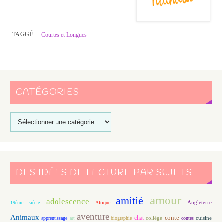
TAGGÉ
Courtes et Longues
CATÉGORIES
DES IDÉES DE LECTURE PAR SUJETS
amour
amitié
adolescence
Angleterre
19ème siècle
Afrique
aventure
Animaux
conte
chat
apprentissage
art
biographie
collège
contes
cuisine