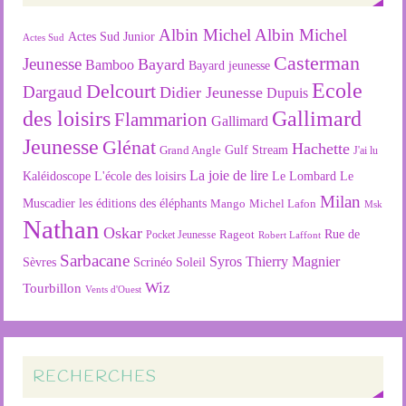
Albin Michel
Albin Michel
Actes Sud Junior
Actes Sud
Casterman
Jeunesse
Bayard
Bamboo
Bayard jeunesse
Ecole
Delcourt
Dargaud
Didier Jeunesse
Dupuis
des loisirs
Gallimard
Flammarion
Gallimard
Jeunesse
Glénat
Hachette
Gulf Stream
Grand Angle
J'ai lu
La joie de lire
L'école des loisirs
Kaléidoscope
Le Lombard
Le
Milan
Muscadier
les éditions des éléphants
Mango
Michel Lafon
Msk
Nathan
Oskar
Rageot
Rue de
Pocket Jeunesse
Robert Laffont
Sarbacane
Syros
Thierry Magnier
Soleil
Sèvres
Scrinéo
Wiz
Tourbillon
Vents d'Ouest
RECHERCHES