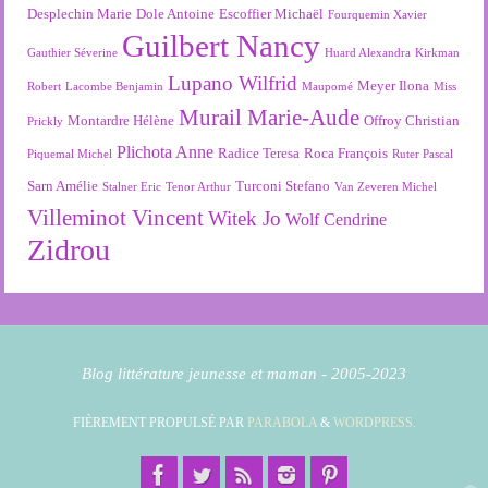
Desplechin Marie
Dole Antoine
Escoffier Michaël
Fourquemin Xavier
Guilbert Nancy
Gauthier Séverine
Huard Alexandra
Kirkman
Lupano Wilfrid
Meyer Ilona
Robert
Lacombe Benjamin
Maupomé
Miss
Murail Marie-Aude
Montardre Hélène
Offroy Christian
Prickly
Plichota Anne
Radice Teresa
Roca François
Piquemal Michel
Ruter Pascal
Sarn Amélie
Turconi Stefano
Stalner Eric
Tenor Arthur
Van Zeveren Michel
Villeminot Vincent
Witek Jo
Wolf Cendrine
Zidrou
Blog littérature jeunesse et maman - 2005-2023
FIÈREMENT PROPULSÉ PAR
PARABOLA
&
WORDPRESS.