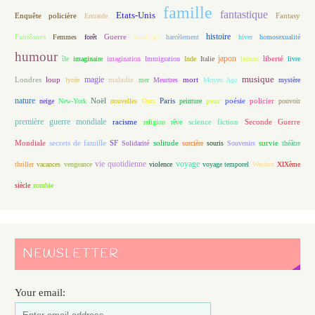
famille
fantastique
Etats-Unis
Fantasy
Enquête policière
Entraide
histoire
Fantômes
Guerre
Femmes
forêt
handicap
harcèlement
hiver
homosexualité
humour
japon
île
imaginaire
imagination
Immigration
Inde
Italie
lecture
liberté
livre
magie
musique
loup
maladie
mort
Londres
lycée
mer
Meurtres
Moyen Age
mystère
nature
Noël
Paris
peur
poésie
policier
neige
New-York
nouvelles
Ours
peinture
pouvoir
première guerre mondiale
racisme
science fiction
Seconde Guerre
religion
rêve
Mondiale
secrets de famille
solitude
SF
Solidarité
sorcière
souris
Souvenirs
survie
théâtre
vie quotidienne
voyage
thriller
vacances
vengeance
violence
voyage temporel
Western
XIXème
siècle
zombie
NEWSLETTER
Your email: