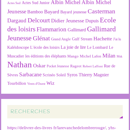
Albin Michel
Albin Michel
Actes Sud Junior
Actes Sud
Casterman
Jeunesse
Bayard
Bamboo
Bayard jeunesse
Ecole
Delcourt
Dargaud
Didier Jeunesse
Dupuis
des loisirs
Gallimard
Flammarion
Gallimard
Jeunesse
Glénat
Hachette
Gulf Stream
Grand Angle
J'ai lu
La joie de lire
L'école des loisirs
Kaléidoscope
Le Lombard
Le
Milan
Muscadier
les éditions des éléphants
Mango
Michel Lafon
Msk
Nathan
Oskar
Rageot
Rue de
Pocket Jeunesse
Robert Laffont
Sarbacane
Syros
Thierry Magnier
Soleil
Sèvres
Scrinéo
Wiz
Tourbillon
Vents d'Ouest
RECHERCHES
https://delivrer-des-livres fr/larevanchedelombrerouge/
,
yhs-