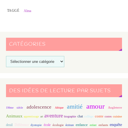
TAGGÉ
Alma
CATÉGORIES
DES IDÉES DE LECTURE PAR SUJETS
amour
amitié
adolescence
Angleterre
19ème siècle
Afrique
aventure
Animaux
conte
chat
apprentissage
art
biographie
collège
contes
cuisine
enfance
enquête
deuil
école
Différence
écologie
enfants
dystopie
écriture
enfant