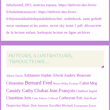
fullyhosted_003
,
noticias espana
,
https://delivrer-des-livres
fr/lomeletteausucre/
,
https://delivrer-des-livres
fr/lejournaldadeledepauledubouchet/
,
nolimbook
,
sami goliath
oscar ousmane et les autres
,
never sky tome 1 pdf
,
découverte
de la lecture enfant
,
harlequin lecture en ligne archives
AUTEURS, ILLUSTRATEURS,
TRADUCTEURS….
Adriansen Sophie
Alwett Audrey
Beauvais
Adlard Charlie
Bernard Fred
Clémentine
Cabot Meg
Brisou-Pellen Evelyne
Cassidy Cathy
Chabas Jean-François
Chabbert Ingrid
Chamblain Joris
Corbeyran Eric
Colin Fabrice
Collectif
Dahl Roald
Desplechin Marie
Dole Antoine
Escoffier Michaël
Fourquemin Xavier