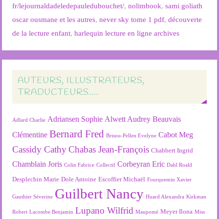
fr/lejournaldadeledepauledubouchet/
,
nolimbook
,
sami goliath
oscar ousmane et les autres
,
never sky tome 1 pdf
,
découverte
de la lecture enfant
,
harlequin lecture en ligne archives
AUTEURS, ILLUSTRATEURS,
TRADUCTEURS….
Adriansen Sophie
Alwett Audrey
Beauvais
Adlard Charlie
Bernard Fred
Clémentine
Cabot Meg
Brisou-Pellen Evelyne
Cassidy Cathy
Chabas Jean-François
Chabbert Ingrid
Chamblain Joris
Corbeyran Eric
Colin Fabrice
Collectif
Dahl Roald
Desplechin Marie
Dole Antoine
Escoffier Michaël
Fourquemin Xavier
Guilbert Nancy
Gauthier Séverine
Huard Alexandra
Kirkman
Lupano Wilfrid
Meyer Ilona
Robert
Lacombe Benjamin
Maupomé
Miss