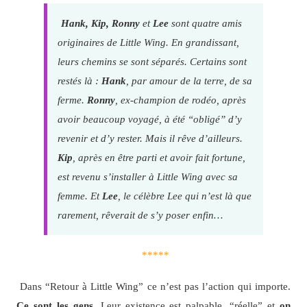
Hank, Kip, Ronny
et
Lee
sont quatre amis
originaires de Little Wing. En grandissant,
leurs chemins se sont séparés. Certains sont
restés là :
Hank
, par amour de la terre, de sa
ferme.
Ronny
, ex-champion de rodéo, après
avoir beaucoup voyagé, à été “obligé” d’y
revenir et d’y rester. Mais il rêve d’ailleurs.
Kip
, après en être parti et avoir fait fortune,
est revenu s’installer à Little Wing avec sa
femme. Et
Lee
, le célèbre Lee qui n’est là que
rarement, rêverait de s’y poser enfin…
*****
Dans “Retour à Little Wing” ce n’est pas l’action qui importe.
Ce sont les gens
. Leur existence est palpable, “réelle” et
on