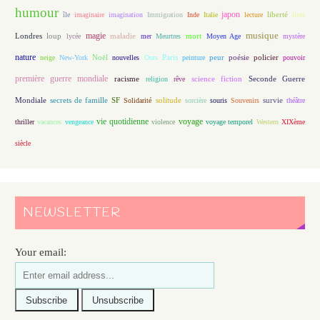
humour
japon
île
imaginaire
imagination
Immigration
Inde
Italie
lecture
liberté
livre
magie
musique
loup
maladie
mort
Londres
lycée
mer
Meurtres
Moyen Age
mystère
nature
Noël
Paris
peur
poésie
policier
neige
New-York
nouvelles
Ours
peinture
pouvoir
première guerre mondiale
racisme
science fiction
Seconde Guerre
religion
rêve
Mondiale
secrets de famille
solitude
SF
Solidarité
sorcière
souris
Souvenirs
survie
théâtre
vie quotidienne
voyage
thriller
vacances
vengeance
violence
voyage temporel
Western
XIXème
siècle
NEWSLETTER
Your email: