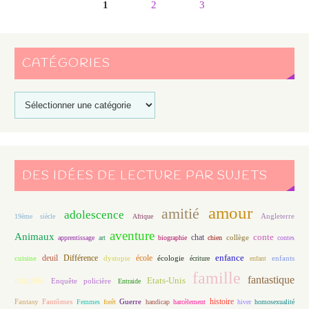
1
2
3
CATÉGORIES
DES IDÉES DE LECTURE PAR SUJETS
amour
amitié
adolescence
Angleterre
19ème siècle
Afrique
aventure
Animaux
conte
chat
apprentissage
art
biographie
chien
collège
contes
enfance
deuil
école
Différence
écologie
enfants
cuisine
dystopie
écriture
enfant
famille
fantastique
enquête
Etats-Unis
Enquête policière
Entraide
histoire
Fantasy
Fantômes
Guerre
Femmes
forêt
handicap
harcèlement
hiver
homosexualité