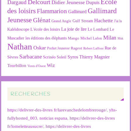
Ecole
Delcourt
Dargaud
Didier Jeunesse
Dupuis
des loisirs
Gallimard
Flammarion
Gallimard
Jeunesse
Glénat
Hachette
Gulf Stream
Grand Angle
J'ai lu
La joie de lire
L'école des loisirs
Kaléidoscope
Le Lombard
Le
Milan
Muscadier
les éditions des éléphants
Mango
Michel Lafon
Msk
Nathan
Oskar
Rageot
Rue de
Pocket Jeunesse
Robert Laffont
Sarbacane
Syros
Thierry Magnier
Soleil
Sèvres
Scrinéo
Wiz
Tourbillon
Vents d'Ouest
RECHERCHES
https://delivrer-des-livres fr/larevanchedelombrerouge/
,
yhs-
fullyhosted_003
,
noticias espana
,
https://delivrer-des-livres
fr/lomeletteausucre/
,
https://delivrer-des-livres