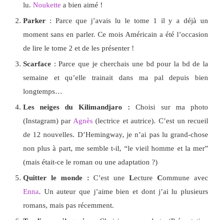
lu.
Noukette
a bien aimé !
Parker
: Parce que j’avais lu le tome 1 il y a déjà un
moment sans en parler. Ce mois Américain a été l’occasion
de lire le tome 2 et de les présenter !
Scarface
: Parce que je cherchais une bd pour la bd de la
semaine et qu’elle trainait dans ma pal depuis bien
longtemps…
Les neiges du Kilimandjaro :
Choisi sur ma photo
(Instagram) par
Agnès
(lectrice et autrice). C’est un recueil
de 12 nouvelles. D’Hemingway, je n’ai pas lu grand-chose
non plus à part, me semble t-il, “le vieil homme et la mer”
(mais était-ce le roman ou une adaptation ?)
Quitter le monde :
C’est une
L
ecture
C
ommune avec
Enna
. Un auteur que j’aime bien et dont j’ai lu plusieurs
romans, mais pas récemment.