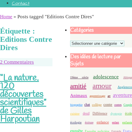
Contact
Home
»
Posts tagged "Editions Contre Dires"
Catégories
Étiquette :
Editions Contre
Catégories
Dires
Des idées de lecture par
2 Commentaires
Sujets
“La nature.
adolescence
19ème siècle
Afriqu
120
amour
amitié
Angleterre
découvertes
aventure
Animaux
apprentissage
art
scientifiques”
conte
chat
biographie
collège
contes
Coupl
de Gilles
deuil
école
Différence
cuisine
dystopie
Harpoutian
enfance
écologie
enfants
écriture
enfant
enquête
Etats-
Enquête policière
Entraide