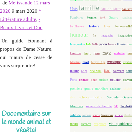
de
Melissande
12 mars
famille
fantastique
Unis
Fantasy
2020
9 mars 2020
*
Fantômes
Guerre
Femmes
forêt
handicap
Littérature adulte
,
-
histoire
harcèlement
hiver
homosexualit
Beaux Livres et Doc
humour
île
imaginaire
imaginatio
Un guide étonnant à
japon
Immigration
Inde
Italie
lecture
liberté
livre
propos de Dame Nature,
magie
loup
maladie
Londres
lycée
me
qui n’aura de cesse de
musique
mort
Meurtres
Moyen Age
mystèr
vous surprendre!
nature
Noël
neige
New-York
nouvelles
Our
Paris
peur
poésie
policier
peinture
pouvoir
première guerre mondiale
racisme
religion
science fiction
Seconde Guerre
rêve
Mondiale
secrets de famille
SF
Solidarit
Documentaire sur
solitude
sorcière
souris
Souvenirs
survie
théâtr
le monde animal et
vie quotidienne
thriller
vacances
vengeance
végétal