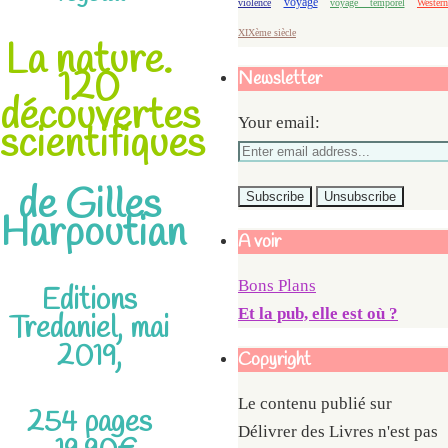
voyage
violence
voyage temporel
Western
XIXème siècle
La nature.
120
Newsletter
découvertes
Your email:
scientifiques
de Gilles
Harpoutian
A voir
Bons Plans
Editions
Et la pub, elle est où ?
Tredaniel, mai
2019,
Copyright
Le contenu publié sur
254 pages
Délivrer des Livres n'est pas