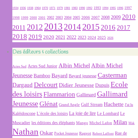
1934
1936
1938
1964
1970
1971
1979
1981
1983
1990
1992
1993
1994
1995
1996
1997
2010
2009
2007
2008
2004
2005
2006
1999
2000
2001
2002
2003
1998
2013
2015
2012
2014
2016
2011
2017
2018
2019
2020
2022
2021
2023
2024
2025
2026
Des éditeurs & collections
Albin Michel
Albin Michel
Actes Sud Junior
Actes Sud
Casterman
Jeunesse
Bayard
Bamboo
Bayard jeunesse
Ecole
Delcourt
Dargaud
Didier Jeunesse
Dupuis
des loisirs
Gallimard
Flammarion
Gallimard
Jeunesse
Glénat
Hachette
Gulf Stream
Grand Angle
J'ai lu
La joie de lire
L'école des loisirs
Kaléidoscope
Le Lombard
Le
Milan
Muscadier
les éditions des éléphants
Mango
Michel Lafon
Msk
Nathan
Oskar
Rageot
Rue de
Pocket Jeunesse
Robert Laffont