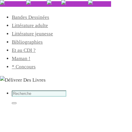
Bandes Dessinées
Littérature adulte
Littérature jeunesse
Bibliographies
Et au CDI ?
Maman !
* Concours
Search
for:
Search