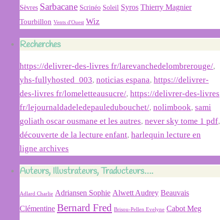
Sarbacane
Syros
Thierry Magnier
Soleil
Sèvres
Scrinéo
Wiz
Tourbillon
Vents d'Ouest
Recherches
https://delivrer-des-livres fr/larevanchedelombrerouge/
,
yhs-fullyhosted_003
,
noticias espana
,
https://delivrer-
des-livres fr/lomeletteausucre/
,
https://delivrer-des-livres
fr/lejournaldadeledepauledubouchet/
,
nolimbook
,
sami
goliath oscar ousmane et les autres
,
never sky tome 1 pdf
,
découverte de la lecture enfant
,
harlequin lecture en
ligne archives
Auteurs, Illustrateurs, Traducteurs….
Adriansen Sophie
Alwett Audrey
Beauvais
Adlard Charlie
Bernard Fred
Clémentine
Cabot Meg
Brisou-Pellen Evelyne