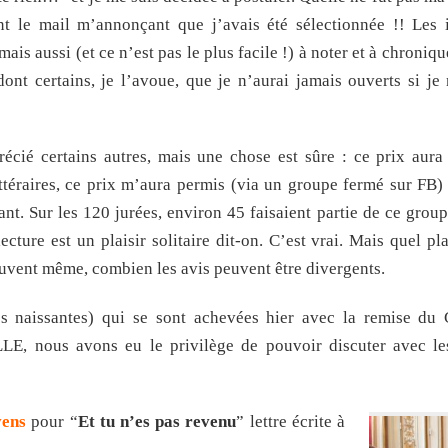
nt le mail m’annonçant que j’avais été sélectionnée !! Les i
 mais aussi (et ce n’est pas le plus facile !) à noter et à chroniqu
ont certains, je l’avoue, que je n’aurai jamais ouverts si je
récié certains autres, mais une chose est sûre : ce prix aura
ttéraires, ce prix m’aura permis (via un groupe fermé sur FB)
ant. Sur les 120 jurées, environ 45 faisaient partie de ce group
cture est un plaisir solitaire dit-on. C’est vrai. Mais quel pla
souvent même, combien les avis peuvent être divergents.
iés naissantes) qui se sont achevées hier avec la remise du 
LLE, nous avons eu le privilège de pouvoir discuter avec le
vens
pour “
Et tu n’es pas revenu
” lettre écrite à