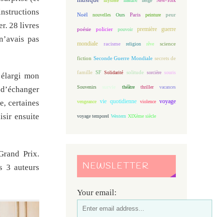
mystère
neige
New-York
nstructions
Noël
Paris
peur
nouvelles
Ours
peinture
er. 28 livres
première guerre
poésie
policier
pouvoir
 n’avais pas
mondiale
racisme
science
religion
rêve
fiction
Seconde Guerre Mondiale
secrets de
famille
solitude
SF
Solidarité
sorcière
souris
 élargi mon
Souvenirs
survie
théâtre
thriller
vacances
 d’échanger
vie quotidienne
voyage
e, certaines
vengeance
violence
isir ensuite
voyage temporel
Western
XIXème siècle
Grand Prix.
NEWSLETTER
s 3 auteurs
Your email: