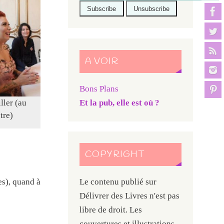
A VOIR
Bons Plans
Et la pub, elle est où ?
ller (au
tre)
COPYRIGHT
es), quand à
Le contenu publié sur
Délivrer des Livres n'est pas
libre de droit. Les
couvertures et illustrations