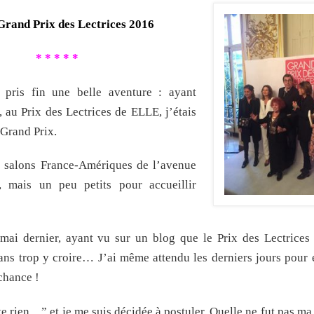
rand Prix des Lectrices 2016
* * * * *
pris fin une belle aventure : ayant
r, au Prix des Lectrices de ELLE, j’étais
 Grand Prix.
ux salons France-Amériques de l’avenue
, mais un peu petits pour accueillir
 dernier, ayant vu sur un blog que le Prix des Lectrices 
, sans trop y croire… J’ai même attendu les derniers jours pou
chance !
e rien…” et je me suis décidée à postuler. Quelle ne fut pas ma 