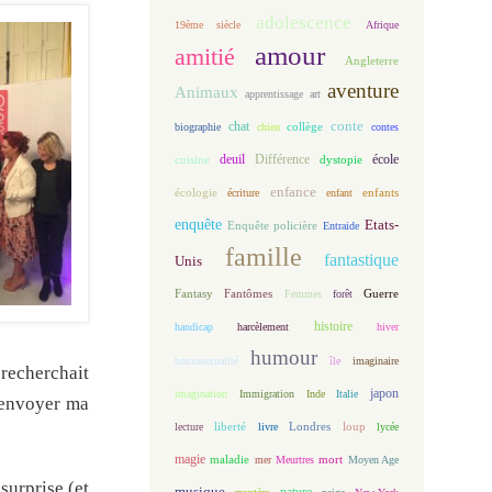
adolescence
19ème siècle
Afrique
amour
amitié
Angleterre
aventure
Animaux
apprentissage
art
conte
chat
biographie
chien
collège
contes
deuil
école
Différence
cuisine
dystopie
enfance
écologie
enfants
écriture
enfant
enquête
Etats-
Enquête policière
Entraide
famille
fantastique
Unis
Fantasy
Fantômes
Guerre
Femmes
forêt
histoire
handicap
harcèlement
hiver
humour
homosexualité
île
imaginaire
recherchait
japon
imagination
Immigration
Inde
Italie
r envoyer ma
loup
lecture
liberté
livre
Londres
lycée
magie
maladie
mort
mer
Meurtres
Moyen Age
surprise (et
musique
nature