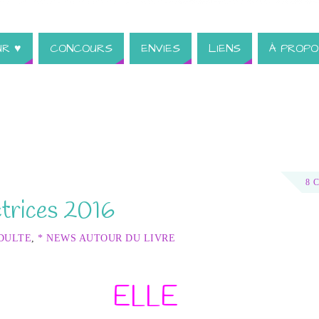
UR ♥
CONCOURS
ENVIES
LIENS
À PROPO
8 
trices 2016
ADULTE
,
* NEWS AUTOUR DU LIVRE
ELLE