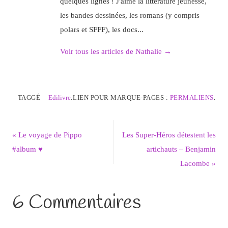
quelques lignes ! J'aime la littérature jeunesse,
les bandes dessinées, les romans (y compris
polars et SFFF), les docs...
Voir tous les articles de Nathalie
→
TAGGÉ
Edilivre
.
LIEN POUR MARQUE-PAGES :
PERMALIENS
.
«
Le voyage de Pippo
Les Super-Héros détestent les
#album ♥
artichauts – Benjamin
Lacombe
»
6 Commentaires