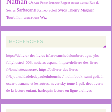
Nathan
Oskar
Rageot
Rue de
Pocket Jeunesse
Robert Laffont
Sarbacane
Syros
Thierry Magnier
Soleil
Sèvres
Scrinéo
Wiz
Tourbillon
Vents d'Ouest
RECHERCHES
https://delivrer-des-livres fr/larevanchedelombrerouge/
,
yhs-
fullyhosted_003
,
noticias espana
,
https://delivrer-des-livres
fr/lomeletteausucre/
,
https://delivrer-des-livres
fr/lejournaldadeledepauledubouchet/
,
nolimbook
,
sami goliath
oscar ousmane et les autres
,
never sky tome 1 pdf
,
découverte
de la lecture enfant
,
harlequin lecture en ligne archives