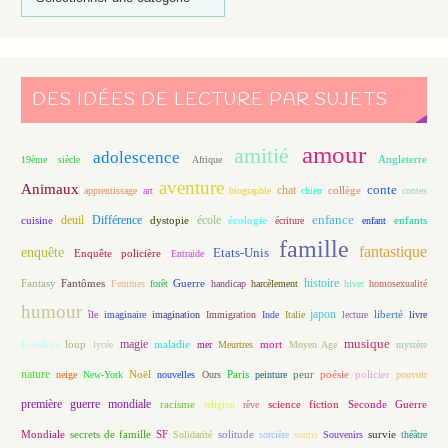
DES IDÉES DE LECTURE PAR SUJETS
amour
amitié
adolescence
Angleterre
19ème siècle
Afrique
aventure
Animaux
conte
chat
apprentissage
art
biographie
chien
collège
contes
enfance
deuil
école
Différence
écologie
enfants
cuisine
dystopie
écriture
enfant
famille
fantastique
enquête
Etats-Unis
Enquête policière
Entraide
histoire
Fantasy
Fantômes
Guerre
Femmes
forêt
handicap
harcèlement
hiver
homosexualité
humour
japon
île
imaginaire
imagination
Immigration
Inde
Italie
lecture
liberté
livre
magie
musique
loup
maladie
mort
Londres
lycée
mer
Meurtres
Moyen Age
mystère
nature
Noël
Paris
peur
poésie
policier
neige
New-York
nouvelles
Ours
peinture
pouvoir
première guerre mondiale
racisme
science fiction
Seconde Guerre
religion
rêve
Mondiale
secrets de famille
solitude
SF
Solidarité
sorcière
souris
Souvenirs
survie
théâtre