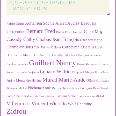
AUTEURS, ILLUSTRATEURS,
TRADUCTEURS….
Adriansen Sophie
Alwett Audrey
Beauvais
Adlard Charlie
Bernard Fred
Clémentine
Cabot Meg
Brisou-Pellen Evelyne
Cassidy Cathy
Chabas Jean-François
Chabbert Ingrid
Chamblain Joris
Corbeyran Eric
Colin Fabrice
Collectif
Dahl Roald
Desplechin Marie
Dole Antoine
Escoffier Michaël
Fourquemin Xavier
Guilbert Nancy
Gauthier Séverine
Huard Alexandra
Kirkman
Lupano Wilfrid
Meyer Ilona
Robert
Lacombe Benjamin
Maupomé
Miss
Murail Marie-Aude
Montardre Hélène
Offroy Christian
Prickly
Plichota Anne
Radice Teresa
Roca François
Piquemal Michel
Ruter Pascal
Sarn Amélie
Turconi Stefano
Stalner Eric
Tenor Arthur
Van Zeveren Michel
Villeminot Vincent
Witek Jo
Wolf Cendrine
Zidrou