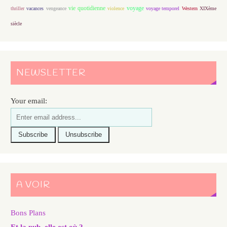
vie quotidienne
voyage
thriller
vacances
vengeance
violence
voyage temporel
Western
XIXème
siècle
NEWSLETTER
Your email:
A VOIR
Bons Plans
Et la pub, elle est où ?