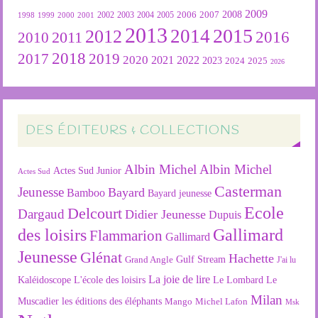
2009
2007
2008
2004
2005
2006
1999
2000
2001
2002
2003
1998
2013
2015
2012
2014
2016
2011
2010
2018
2019
2017
2020
2022
2021
2023
2024
2025
2026
DES ÉDITEURS & COLLECTIONS
Albin Michel
Albin Michel
Actes Sud Junior
Actes Sud
Casterman
Jeunesse
Bayard
Bamboo
Bayard jeunesse
Ecole
Delcourt
Dargaud
Didier Jeunesse
Dupuis
des loisirs
Gallimard
Flammarion
Gallimard
Jeunesse
Glénat
Hachette
Gulf Stream
Grand Angle
J'ai lu
La joie de lire
L'école des loisirs
Kaléidoscope
Le Lombard
Le
Milan
Muscadier
les éditions des éléphants
Mango
Michel Lafon
Msk