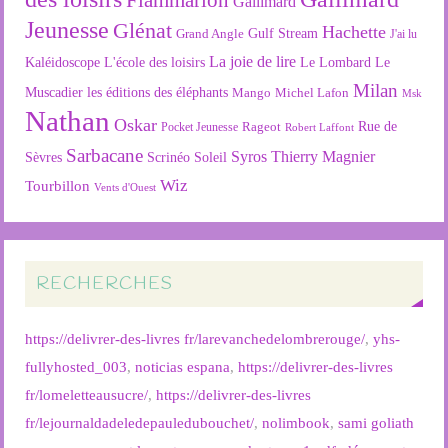
Gallimard
Jeunesse
Glénat
Hachette
Gulf Stream
Grand Angle
J'ai lu
La joie de lire
L'école des loisirs
Kaléidoscope
Le Lombard
Le
Milan
Muscadier
les éditions des éléphants
Mango
Michel Lafon
Msk
Nathan
Oskar
Rageot
Rue de
Pocket Jeunesse
Robert Laffont
Sarbacane
Syros
Thierry Magnier
Soleil
Sèvres
Scrinéo
Wiz
Tourbillon
Vents d'Ouest
RECHERCHES
https://delivrer-des-livres fr/larevanchedelombrerouge/
,
yhs-
fullyhosted_003
,
noticias espana
,
https://delivrer-des-livres
fr/lomeletteausucre/
,
https://delivrer-des-livres
fr/lejournaldadeledepauledubouchet/
,
nolimbook
,
sami goliath