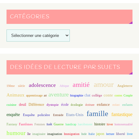
CATÉGORIES
DES IDÉES DE LECTURE PAR SUJETS
amour
amitié
adolescence
Angleterre
19ème siècle
Afrique
aventure
Animaux
conte
chat
apprentissage
art
biographie
collège
contes
Couple
enfance
deuil
école
Différence
écologie
enfants
cuisine
dystopie
écriture
enfant
famille
fantastique
enquête
Etats-Unis
Enquête policière
Entraide
histoire
Fantasy
Fantômes
Guerre
Femmes
forêt
handicap
harcèlement
hiver
homosexualité
humour
japon
île
imaginaire
imagination
Immigration
Inde
Italie
lecture
liberté
livre