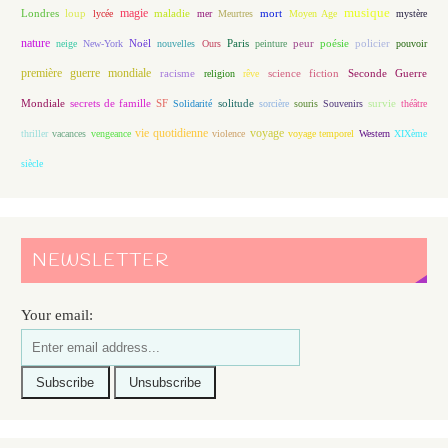
magie
musique
loup
maladie
mort
Londres
lycée
mer
Meurtres
Moyen Age
mystère
nature
Noël
Paris
peur
poésie
policier
neige
New-York
nouvelles
Ours
peinture
pouvoir
première guerre mondiale
racisme
science fiction
Seconde Guerre
religion
rêve
Mondiale
secrets de famille
solitude
SF
Solidarité
sorcière
souris
Souvenirs
survie
théâtre
vie quotidienne
voyage
thriller
vacances
vengeance
violence
voyage temporel
Western
XIXème
siècle
NEWSLETTER
Your email: