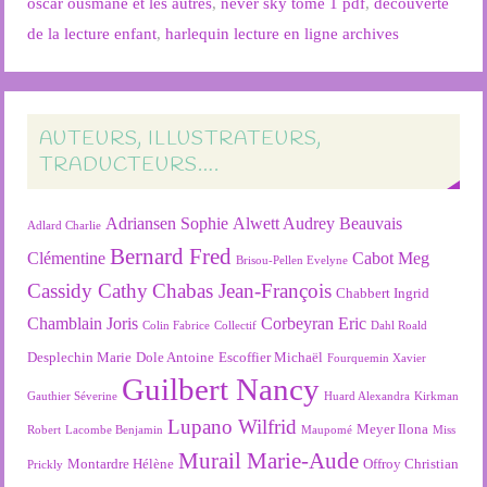
oscar ousmane et les autres
,
never sky tome 1 pdf
,
découverte
de la lecture enfant
,
harlequin lecture en ligne archives
AUTEURS, ILLUSTRATEURS,
TRADUCTEURS….
Adriansen Sophie
Alwett Audrey
Beauvais
Adlard Charlie
Bernard Fred
Clémentine
Cabot Meg
Brisou-Pellen Evelyne
Cassidy Cathy
Chabas Jean-François
Chabbert Ingrid
Chamblain Joris
Corbeyran Eric
Colin Fabrice
Collectif
Dahl Roald
Desplechin Marie
Dole Antoine
Escoffier Michaël
Fourquemin Xavier
Guilbert Nancy
Gauthier Séverine
Huard Alexandra
Kirkman
Lupano Wilfrid
Meyer Ilona
Robert
Lacombe Benjamin
Maupomé
Miss
Murail Marie-Aude
Montardre Hélène
Offroy Christian
Prickly