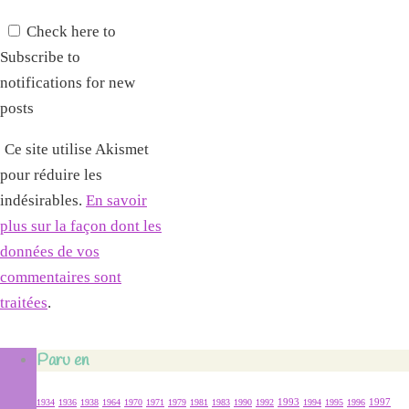
Check here to
Subscribe to
notifications for new
posts
Ce site utilise Akismet
pour réduire les
indésirables.
En savoir
plus sur la façon dont les
données de vos
commentaires sont
traitées
.
Paru en
1934
1936
1938
1964
1970
1971
1979
1981
1983
1990
1992
1993
1994
1995
1996
1997