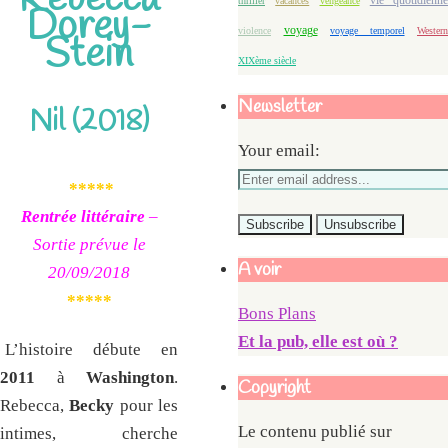
vie quotidienne
thriller
vacances
vengeance
Dorey-
voyage
violence
voyage temporel
Western
Stein
XIXème siècle
Newsletter
Nil (2018)
Your email:
*****
Rentrée littéraire
–
Sortie prévue le
A voir
20/09/2018
*****
Bons Plans
Et la pub, elle est où ?
L’histoire débute en
2011
à
Washington
.
Copyright
Rebecca,
Becky
pour les
Le contenu publié sur
intimes, cherche