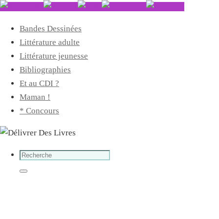
Bandes Dessinées
Littérature adulte
Littérature jeunesse
Bibliographies
Et au CDI ?
Maman !
* Concours
Search
for:
Search