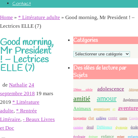
Contact
Home
»
* Littérature adulte
»
Good morning, Mr President ! –
Lectrices ELLE (7)
Good morning,
Catégories
Mr President
Catégories
! – Lectrices
ELLE (7)
Des idées de lecture par
Sujets
de
Nathalie
24
adolescence
19ème siècle
Afriqu
septembre 2018
19 mars
amour
amitié
Angleterre
2019
* Littérature
aventure
Animaux
apprentissage
art
adulte
,
* Rentrée
conte
chat
Littéraire
,
- Beaux Livres
biographie
collège
contes
Coupl
et Doc
deuil
école
Différence
cuisine
dystopie
enfance
écologie
enfants
écriture
enfant