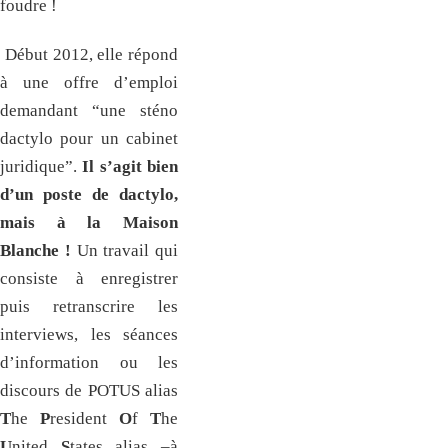
foudre !
Début 2012, elle répond
à une offre d’emploi
demandant “une sténo
dactylo pour un cabinet
juridique”.
Il s’agit bien
d’un poste de dactylo,
mais à la Maison
Blanche !
Un travail qui
consiste à enregistrer
puis retranscrire les
interviews, les séances
d’information ou les
discours de POTUS alias
T
he
P
resident
O
f
T
he
U
nited
S
tates alias –à