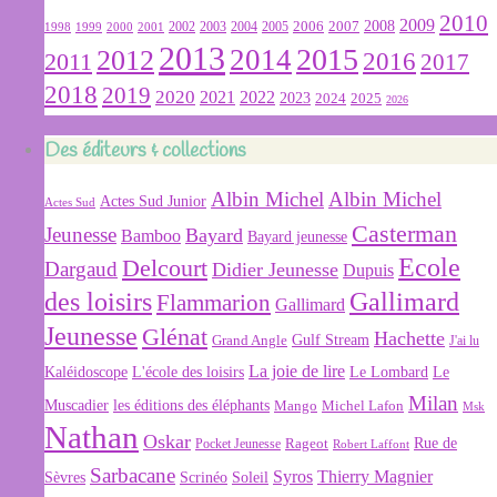
2010
2009
2007
2008
2004
2005
2006
1999
2000
2001
2002
2003
1998
2013
2015
2012
2014
2016
2011
2017
2018
2019
2020
2022
2021
2023
2024
2025
2026
Des éditeurs & collections
Albin Michel
Albin Michel
Actes Sud Junior
Actes Sud
Casterman
Jeunesse
Bayard
Bamboo
Bayard jeunesse
Ecole
Delcourt
Dargaud
Didier Jeunesse
Dupuis
des loisirs
Gallimard
Flammarion
Gallimard
Jeunesse
Glénat
Hachette
Gulf Stream
Grand Angle
J'ai lu
La joie de lire
L'école des loisirs
Kaléidoscope
Le Lombard
Le
Milan
Muscadier
les éditions des éléphants
Mango
Michel Lafon
Msk
Nathan
Oskar
Rageot
Rue de
Pocket Jeunesse
Robert Laffont
Sarbacane
Syros
Thierry Magnier
Soleil
Sèvres
Scrinéo