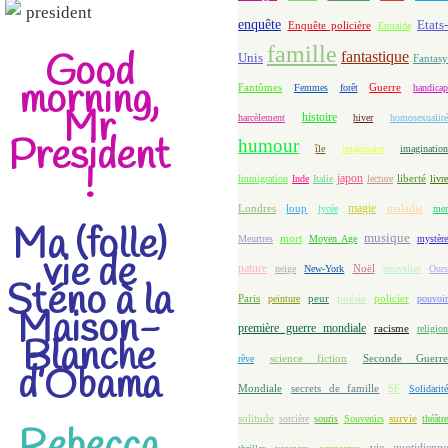
enquête
Etats-
Enquête policière
Entraide
famille
Good
fantastique
Unis
Fantasy
morning,
Fantômes
Guerre
Femmes
forêt
handicap
Mr
histoire
harcèlement
hiver
homosexualit
President
humour
île
imaginaire
imaginatio
!
japon
Immigration
Inde
Italie
lecture
liberté
livre
magie
loup
maladie
Londres
lycée
me
Ma (folle)
musique
mort
Meurtres
Moyen Age
mystèr
vie de
nature
Noël
neige
New-York
nouvelles
Our
Sténo à la
Paris
peur
poésie
policier
peinture
pouvoir
Maison-
première guerre mondiale
racisme
religion
Blanche
science fiction
Seconde Guerre
rêve
d’Obama
Mondiale
secrets de famille
SF
Solidarit
solitude
sorcière
souris
Souvenirs
survie
théâtr
Rebecca