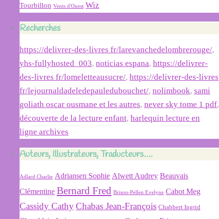
Wiz
Tourbillon
Vents d'Ouest
Recherches
https://delivrer-des-livres fr/larevanchedelombrerouge/
,
yhs-fullyhosted_003
,
noticias espana
,
https://delivrer-
des-livres fr/lomeletteausucre/
,
https://delivrer-des-livres
fr/lejournaldadeledepauledubouchet/
,
nolimbook
,
sami
goliath oscar ousmane et les autres
,
never sky tome 1 pdf
,
découverte de la lecture enfant
,
harlequin lecture en
ligne archives
Auteurs, Illustrateurs, Traducteurs….
Adriansen Sophie
Alwett Audrey
Beauvais
Adlard Charlie
Bernard Fred
Clémentine
Cabot Meg
Brisou-Pellen Evelyne
Cassidy Cathy
Chabas Jean-François
Chabbert Ingrid