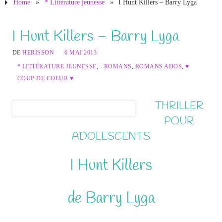
Home
»
* Littérature jeunesse
»
I Hunt Killers – Barry Lyga
I Hunt Killers – Barry Lyga
DE
HERISSON
6 MAI 2013
* LITTÉRATURE JEUNESSE
,
- ROMANS
,
ROMANS ADOS
,
♥
COUP DE COEUR ♥
THRILLER
POUR
ADOLESCENTS
I Hunt Killers
de Barry Lyga