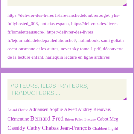
https://delivrer-des-livres fr/larevanchedelombrerouge/
,
yhs-
fullyhosted_003
,
noticias espana
,
https://delivrer-des-livres
fr/lomeletteausucre/
,
https://delivrer-des-livres
fr/lejournaldadeledepauledubouchet/
,
nolimbook
,
sami goliath
oscar ousmane et les autres
,
never sky tome 1 pdf
,
découverte
de la lecture enfant
,
harlequin lecture en ligne archives
AUTEURS, ILLUSTRATEURS,
TRADUCTEURS….
Adriansen Sophie
Alwett Audrey
Beauvais
Adlard Charlie
Bernard Fred
Clémentine
Cabot Meg
Brisou-Pellen Evelyne
Cassidy Cathy
Chabas Jean-François
Chabbert Ingrid