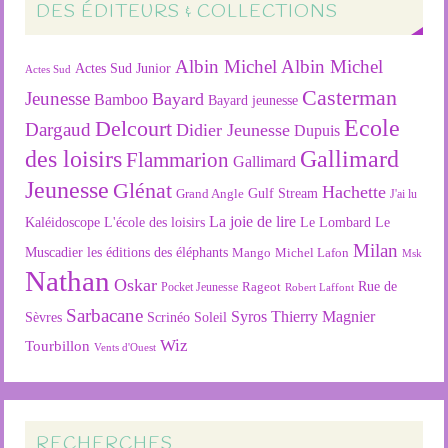
DES ÉDITEURS & COLLECTIONS
Albin Michel
Albin Michel
Actes Sud Junior
Actes Sud
Casterman
Jeunesse
Bayard
Bamboo
Bayard jeunesse
Ecole
Delcourt
Dargaud
Didier Jeunesse
Dupuis
des loisirs
Gallimard
Flammarion
Gallimard
Jeunesse
Glénat
Hachette
Gulf Stream
Grand Angle
J'ai lu
La joie de lire
L'école des loisirs
Kaléidoscope
Le Lombard
Le
Milan
Muscadier
les éditions des éléphants
Mango
Michel Lafon
Msk
Nathan
Oskar
Rageot
Rue de
Pocket Jeunesse
Robert Laffont
Sarbacane
Syros
Thierry Magnier
Soleil
Sèvres
Scrinéo
Wiz
Tourbillon
Vents d'Ouest
RECHERCHES