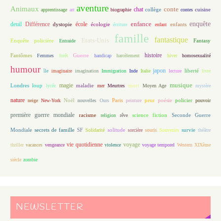
aventure
Animaux
conte
chat
apprentissage
art
biographie
collège
contes
cuisine
enfance
enquête
deuil
école
Différence
écologie
enfants
dystopie
écriture
enfant
famille
fantastique
Etats-Unis
Fantasy
Enquête policière
Entraide
histoire
Fantômes
Guerre
Femmes
forêt
handicap
harcèlement
hiver
homosexualité
humour
japon
île
imaginaire
imagination
Immigration
Inde
Italie
lecture
liberté
livre
magie
musique
loup
maladie
mort
Londres
lycée
mer
Meurtres
Moyen Age
mystère
nature
Noël
Paris
peur
poésie
policier
neige
New-York
nouvelles
Ours
peinture
pouvoir
première guerre mondiale
racisme
science fiction
Seconde Guerre
religion
rêve
Mondiale
secrets de famille
solitude
SF
Solidarité
sorcière
souris
Souvenirs
survie
théâtre
vie quotidienne
voyage
thriller
vacances
vengeance
violence
voyage temporel
Western
XIXème
siècle
zombie
NEWSLETTER