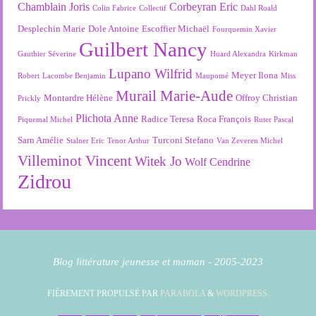
Chamblain Joris
Corbeyran Eric
Colin Fabrice
Collectif
Dahl Roald
Desplechin Marie
Dole Antoine
Escoffier Michaël
Fourquemin Xavier
Guilbert Nancy
Gauthier Séverine
Huard Alexandra
Kirkman
Lupano Wilfrid
Meyer Ilona
Robert
Lacombe Benjamin
Maupomé
Miss
Murail Marie-Aude
Montardre Hélène
Offroy Christian
Prickly
Plichota Anne
Radice Teresa
Roca François
Piquemal Michel
Ruter Pascal
Sarn Amélie
Turconi Stefano
Stalner Eric
Tenor Arthur
Van Zeveren Michel
Villeminot Vincent
Witek Jo
Wolf Cendrine
Zidrou
Blog littérature jeunesse et maman - 2005-2023
FIÈREMENT PROPULSÉ PAR
PARABOLA
&
WORDPRESS.