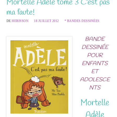
Mortelle Adèle tome 3 C’est pas
ma faute!
DE
HERISSON
18 JUILLET 2012
* BANDES DESSINÉES
BANDE
DESSINÉE
POUR
ENFANTS
ET
ADOLESCE
NTS
Mortelle
Adèle