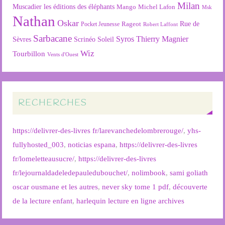
Milan
Muscadier
les éditions des éléphants
Mango
Michel Lafon
Msk
Nathan
Oskar
Rageot
Rue de
Pocket Jeunesse
Robert Laffont
Sarbacane
Syros
Thierry Magnier
Soleil
Sèvres
Scrinéo
Wiz
Tourbillon
Vents d'Ouest
RECHERCHES
https://delivrer-des-livres fr/larevanchedelombrerouge/
,
yhs-
fullyhosted_003
,
noticias espana
,
https://delivrer-des-livres
fr/lomeletteausucre/
,
https://delivrer-des-livres
fr/lejournaldadeledepauledubouchet/
,
nolimbook
,
sami goliath
oscar ousmane et les autres
,
never sky tome 1 pdf
,
découverte
de la lecture enfant
,
harlequin lecture en ligne archives