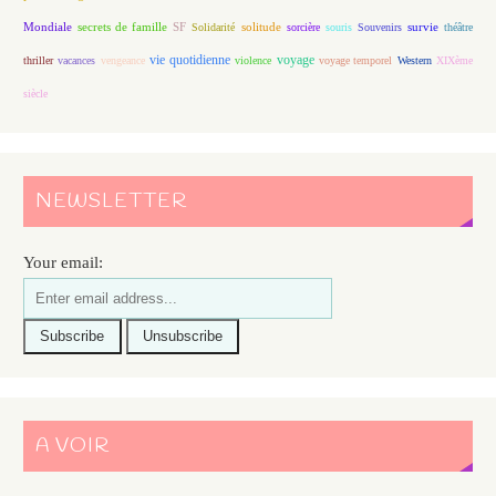
Mondiale
secrets de famille
solitude
SF
Solidarité
sorcière
souris
Souvenirs
survie
théâtre
vie quotidienne
voyage
thriller
vacances
vengeance
violence
voyage temporel
Western
XIXème
siècle
NEWSLETTER
Your email:
A VOIR