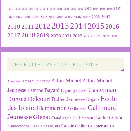
1934
1936
1938
1964
1970
1971
1979
1981
1983
1990
1992
1993
1994
1995
1996
1997
2009
2007
2008
2004
2005
2006
1999
2000
2001
2002
2003
1998
2013
2015
2012
2014
2016
2011
2010
2018
2019
2017
2020
2022
2021
2023
2024
2025
2026
DES ÉDITEURS & COLLECTIONS
Albin Michel
Albin Michel
Actes Sud Junior
Actes Sud
Casterman
Jeunesse
Bayard
Bamboo
Bayard jeunesse
Ecole
Delcourt
Dargaud
Didier Jeunesse
Dupuis
des loisirs
Gallimard
Flammarion
Gallimard
Jeunesse
Glénat
Hachette
Gulf Stream
Grand Angle
J'ai lu
La joie de lire
L'école des loisirs
Kaléidoscope
Le Lombard
Le