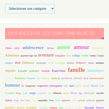
DES IDÉES DE LECTURE PAR SUJETS
amour
amitié
adolescence
Angleterre
19ème siècle
Afrique
aventure
Animaux
conte
chat
apprentissage
art
biographie
collège
contes
Couple
enfance
deuil
école
Différence
écologie
enfants
cuisine
dystopie
écriture
enfant
famille
fantastique
enquête
Etats-Unis
Enquête policière
Entraide
histoire
Fantasy
Fantômes
Guerre
Femmes
forêt
handicap
harcèlement
hiver
homosexualité
humour
japon
île
imaginaire
imagination
Immigration
Inde
Italie
lecture
liberté
livre
magie
musique
loup
maladie
mort
Londres
lycée
mer
Meurtres
Moyen Age
mystère
nature
Noël
Paris
peur
poésie
policier
neige
New-York
nouvelles
Ours
peinture
pouvoir
première guerre mondiale
racisme
science fiction
Seconde Guerre
religion
rêve