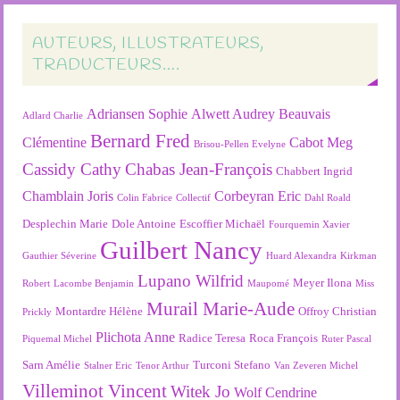
AUTEURS, ILLUSTRATEURS,
TRADUCTEURS….
Adriansen Sophie
Alwett Audrey
Beauvais
Adlard Charlie
Bernard Fred
Clémentine
Cabot Meg
Brisou-Pellen Evelyne
Cassidy Cathy
Chabas Jean-François
Chabbert Ingrid
Chamblain Joris
Corbeyran Eric
Colin Fabrice
Collectif
Dahl Roald
Desplechin Marie
Dole Antoine
Escoffier Michaël
Fourquemin Xavier
Guilbert Nancy
Gauthier Séverine
Huard Alexandra
Kirkman
Lupano Wilfrid
Meyer Ilona
Robert
Lacombe Benjamin
Maupomé
Miss
Murail Marie-Aude
Montardre Hélène
Offroy Christian
Prickly
Plichota Anne
Radice Teresa
Roca François
Piquemal Michel
Ruter Pascal
Sarn Amélie
Turconi Stefano
Stalner Eric
Tenor Arthur
Van Zeveren Michel
Villeminot Vincent
Witek Jo
Wolf Cendrine