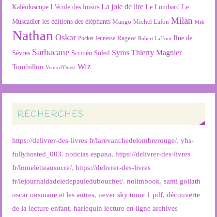
La joie de lire
L'école des loisirs
Kaléidoscope
Le Lombard
Le
Milan
Muscadier
les éditions des éléphants
Mango
Michel Lafon
Msk
Nathan
Oskar
Rageot
Rue de
Pocket Jeunesse
Robert Laffont
Sarbacane
Syros
Thierry Magnier
Soleil
Sèvres
Scrinéo
Wiz
Tourbillon
Vents d'Ouest
RECHERCHES
https://delivrer-des-livres fr/larevanchedelombrerouge/
,
yhs-
fullyhosted_003
,
noticias espana
,
https://delivrer-des-livres
fr/lomeletteausucre/
,
https://delivrer-des-livres
fr/lejournaldadeledepauledubouchet/
,
nolimbook
,
sami goliath
oscar ousmane et les autres
,
never sky tome 1 pdf
,
découverte
de la lecture enfant
,
harlequin lecture en ligne archives