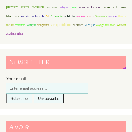
première guerre mondiale
racisme
science fiction
Seconde Guerre
religion
rêve
Mondiale
secrets de famille
solitude
SF
Solidarité
sorcière
souris
Souvenirs
survie
théâtre
vie quotidienne
voyage
thriller
vacances
vampire
vengeance
violence
voyage temporel
Western
XIXème siècle
NEWSLETTER
Your email:
A VOIR