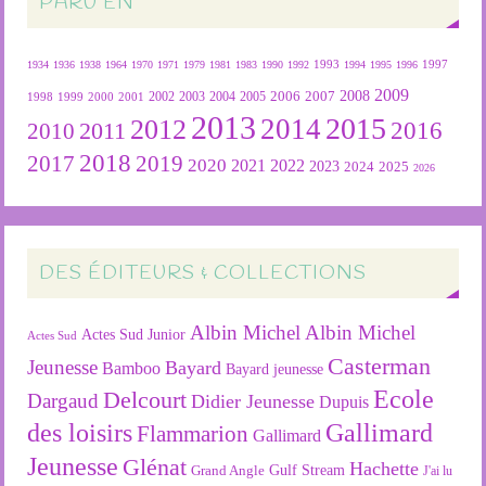
PARU EN
1934
1936
1938
1964
1970
1971
1979
1981
1983
1990
1992
1993
1994
1995
1996
1997
2009
2007
2008
2004
2005
2006
1999
2000
2001
2002
2003
1998
2013
2015
2012
2014
2016
2011
2010
2018
2019
2017
2020
2022
2021
2023
2024
2025
2026
DES ÉDITEURS & COLLECTIONS
Albin Michel
Albin Michel
Actes Sud Junior
Actes Sud
Casterman
Jeunesse
Bayard
Bamboo
Bayard jeunesse
Ecole
Delcourt
Dargaud
Didier Jeunesse
Dupuis
des loisirs
Gallimard
Flammarion
Gallimard
Jeunesse
Glénat
Hachette
Gulf Stream
Grand Angle
J'ai lu