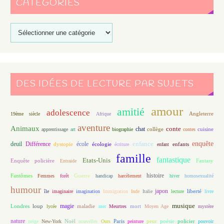
CATÉGORIES
DES IDÉES DE LECTURE PAR SUJETS
amour
amitié
adolescence
Angleterre
19ème siècle
Afrique
aventure
Animaux
conte
chat
apprentissage
art
biographie
collège
contes
cuisine
enfance
enquête
deuil
école
Différence
écologie
enfants
dystopie
écriture
enfant
famille
fantastique
Etats-Unis
Fantasy
Enquête policière
Entraide
histoire
Fantômes
Guerre
Femmes
forêt
handicap
harcèlement
hiver
homosexualité
humour
japon
île
imaginaire
imagination
Immigration
Inde
Italie
lecture
liberté
livre
magie
musique
loup
maladie
mort
Londres
lycée
mer
Meurtres
Moyen Age
mystère
nature
Noël
Paris
peur
poésie
policier
neige
New-York
nouvelles
Ours
peinture
pouvoir