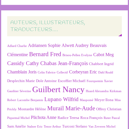
AUTEURS, ILLUSTRATEURS,
TRADUCTEURS….
Adriansen Sophie
Alwett Audrey
Beauvais
Adlard Charlie
Bernard Fred
Clémentine
Cabot Meg
Brisou-Pellen Evelyne
Cassidy Cathy
Chabas Jean-François
Chabbert Ingrid
Chamblain Joris
Corbeyran Eric
Colin Fabrice
Collectif
Dahl Roald
Desplechin Marie
Dole Antoine
Escoffier Michaël
Fourquemin Xavier
Guilbert Nancy
Gauthier Séverine
Huard Alexandra
Kirkman
Lupano Wilfrid
Meyer Ilona
Robert
Lacombe Benjamin
Maupomé
Miss
Murail Marie-Aude
Montardre Hélène
Offroy Christian
Prickly
Plichota Anne
Radice Teresa
Roca François
Piquemal Michel
Ruter Pascal
Sarn Amélie
Turconi Stefano
Stalner Eric
Tenor Arthur
Van Zeveren Michel