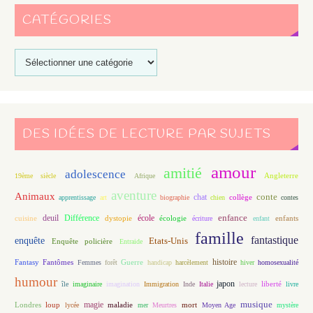
CATÉGORIES
DES IDÉES DE LECTURE PAR SUJETS
amour
amitié
adolescence
Angleterre
19ème siècle
Afrique
aventure
Animaux
conte
chat
apprentissage
art
biographie
chien
collège
contes
enfance
deuil
école
Différence
écologie
enfants
cuisine
dystopie
écriture
enfant
famille
fantastique
enquête
Etats-Unis
Enquête policière
Entraide
histoire
Fantasy
Fantômes
Guerre
Femmes
forêt
handicap
harcèlement
hiver
homosexualité
humour
japon
île
imaginaire
imagination
Immigration
Inde
Italie
lecture
liberté
livre
magie
musique
loup
maladie
mort
Londres
lycée
mer
Meurtres
Moyen Age
mystère