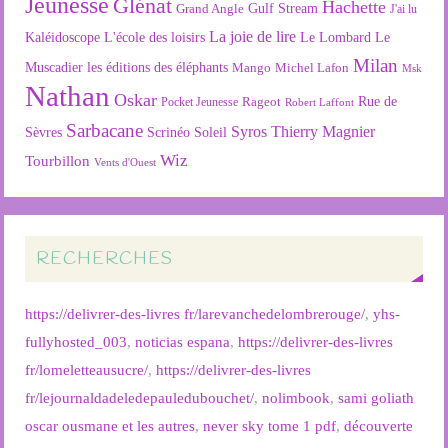
Jeunesse
Glénat
Hachette
Gulf Stream
Grand Angle
J'ai lu
La joie de lire
L'école des loisirs
Kaléidoscope
Le Lombard
Le
Milan
Muscadier
les éditions des éléphants
Mango
Michel Lafon
Msk
Nathan
Oskar
Rageot
Rue de
Pocket Jeunesse
Robert Laffont
Sarbacane
Syros
Thierry Magnier
Soleil
Sèvres
Scrinéo
Wiz
Tourbillon
Vents d'Ouest
RECHERCHES
https://delivrer-des-livres fr/larevanchedelombrerouge/
,
yhs-
fullyhosted_003
,
noticias espana
,
https://delivrer-des-livres
fr/lomeletteausucre/
,
https://delivrer-des-livres
fr/lejournaldadeledepauledubouchet/
,
nolimbook
,
sami goliath
oscar ousmane et les autres
,
never sky tome 1 pdf
,
découverte