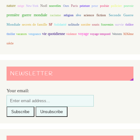
nature
Noël
Paris
peur
poésie
policier
neige
New-York
nouvelles
Ours
peinture
pouvoir
première guerre mondiale
racisme
science fiction
Seconde Guerre
religion
rêve
Mondiale
secrets de famille
solitude
SF
Solidarité
sorcière
souris
Souvenirs
survie
théâtre
vie quotidienne
voyage
thriller
vacances
vengeance
violence
voyage temporel
Western
XIXème
siècle
NEWSLETTER
Your email: