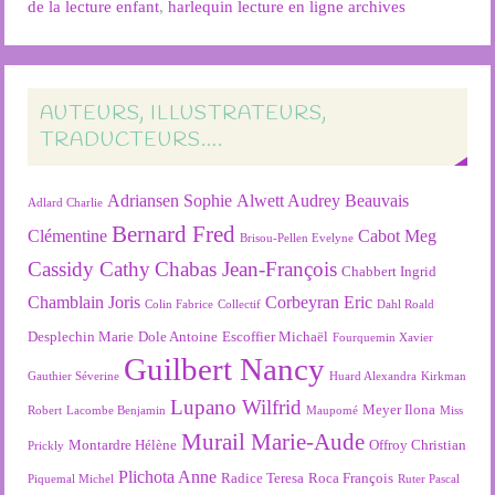
de la lecture enfant
,
harlequin lecture en ligne archives
AUTEURS, ILLUSTRATEURS,
TRADUCTEURS….
Adriansen Sophie
Alwett Audrey
Beauvais
Adlard Charlie
Bernard Fred
Clémentine
Cabot Meg
Brisou-Pellen Evelyne
Cassidy Cathy
Chabas Jean-François
Chabbert Ingrid
Chamblain Joris
Corbeyran Eric
Colin Fabrice
Collectif
Dahl Roald
Desplechin Marie
Dole Antoine
Escoffier Michaël
Fourquemin Xavier
Guilbert Nancy
Gauthier Séverine
Huard Alexandra
Kirkman
Lupano Wilfrid
Meyer Ilona
Robert
Lacombe Benjamin
Maupomé
Miss
Murail Marie-Aude
Montardre Hélène
Offroy Christian
Prickly
Plichota Anne
Radice Teresa
Roca François
Piquemal Michel
Ruter Pascal