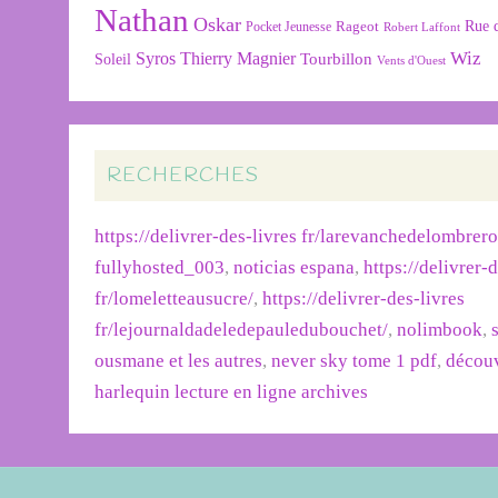
Nathan
Oskar
Rageot
Rue 
Pocket Jeunesse
Robert Laffont
Wiz
Syros
Thierry Magnier
Tourbillon
Soleil
Vents d'Ouest
RECHERCHES
https://delivrer-des-livres fr/larevanchedelombrer
fullyhosted_003
,
noticias espana
,
https://delivrer-
fr/lomeletteausucre/
,
https://delivrer-des-livres
fr/lejournaldadeledepauledubouchet/
,
nolimbook
,
ousmane et les autres
,
never sky tome 1 pdf
,
découv
harlequin lecture en ligne archives