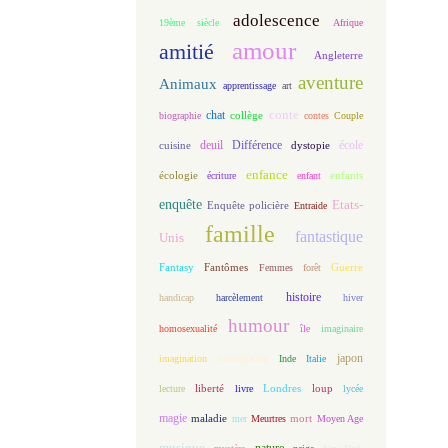
adolescence
19ème siècle
Afrique
amour
amitié
Angleterre
aventure
Animaux
apprentissage
art
conte
chat
biographie
collège
contes
Couple
deuil
école
Différence
cuisine
dystopie
enfance
écologie
enfants
écriture
enfant
enquête
Etats-
Enquête policière
Entraide
famille
fantastique
Unis
Fantasy
Fantômes
Guerre
Femmes
forêt
histoire
handicap
harcèlement
hiver
humour
homosexualité
île
imaginaire
japon
imagination
Immigration
Inde
Italie
loup
lecture
liberté
livre
Londres
lycée
magie
maladie
mort
mer
Meurtres
Moyen Age
musique
nature