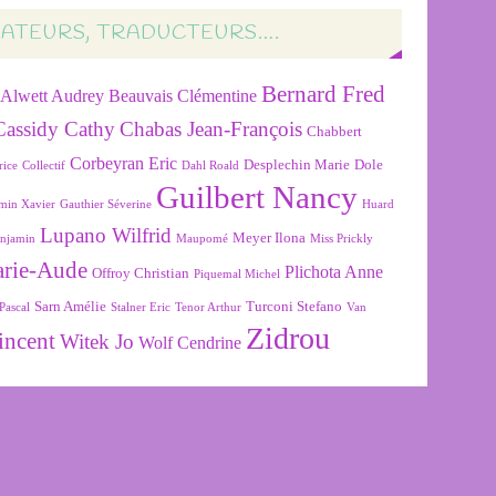
RATEURS, TRADUCTEURS….
Bernard Fred
Alwett Audrey
Beauvais Clémentine
Cassidy Cathy
Chabas Jean-François
Chabbert
Corbeyran Eric
Desplechin Marie
Dole
rice
Collectif
Dahl Roald
Guilbert Nancy
min Xavier
Gauthier Séverine
Huard
Lupano Wilfrid
Meyer Ilona
njamin
Maupomé
Miss Prickly
arie-Aude
Plichota Anne
Offroy Christian
Piquemal Michel
Sarn Amélie
Turconi Stefano
Pascal
Stalner Eric
Tenor Arthur
Van
Zidrou
incent
Witek Jo
Wolf Cendrine