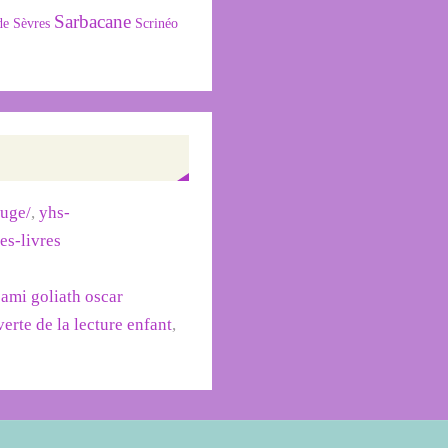
Sarbacane
de Sèvres
Scrinéo
ouge/
,
yhs-
des-livres
sami goliath oscar
erte de la lecture enfant
,