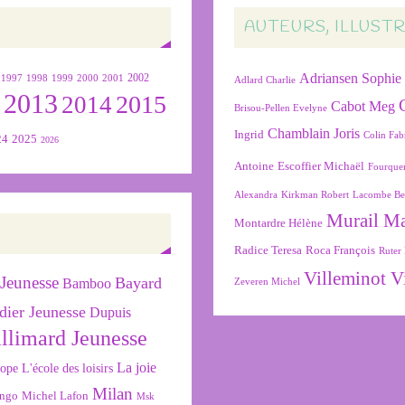
AUTEURS, ILLUST
Adriansen Sophie
1999
2000
2001
2002
1997
1998
Adlard Charlie
2013
2015
2
2014
Cabot Meg
Brisou-Pellen Evelyne
Chamblain Joris
Ingrid
Colin Fab
24
2025
2026
Antoine
Escoffier Michaël
Fourque
Alexandra
Kirkman Robert
Lacombe Be
Murail M
Montardre Hélène
Radice Teresa
Roca François
Ruter 
Villeminot V
Jeunesse
Bayard
Bamboo
Zeveren Michel
dier Jeunesse
Dupuis
llimard Jeunesse
La joie
L'école des loisirs
cope
Milan
ngo
Michel Lafon
Msk