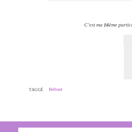
C’est ma
16
ème partic
Belfond
TAGGÉ