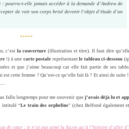
ge : pourra-t-elle jamais accéder à la demande d’Andrew de
epter de voir son corps brisé devenir l’objet d’étude d’un
*****
n, c’est
la couverture
(illustration et titre). Il faut dire qu’e
tre
!) à une
carte postale
représentant
le tableau ci-dessous
(q
nnées et que j’aime beaucoup car elle fait partie de ses tabl
est cette femme ? Qu’est-ce qu’elle fait là ? Et ainsi de suite !)
re…
a pas fallu longtemps pour me souvenir que
j’avais déjà lu et ap
 intitulé “
Le train des orphelins
” (chez Belfond également et
oup de cœur : je n’ai pas aimé la façon qu’à l’histoire d’aller 