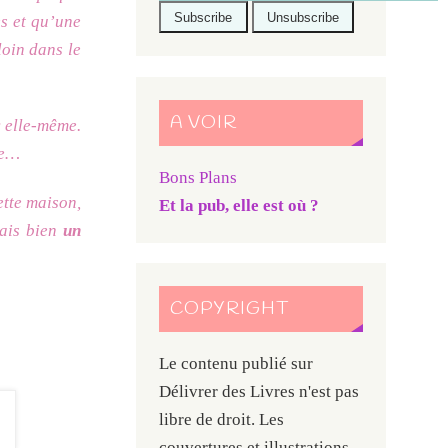
es et qu’une
loin dans le
A VOIR
c elle-même.
re…
Bons Plans
ette maison,
Et la pub, elle est où ?
mais bien
un
COPYRIGHT
Le contenu publié sur
Délivrer des Livres n'est pas
libre de droit. Les
couvertures et illustrations