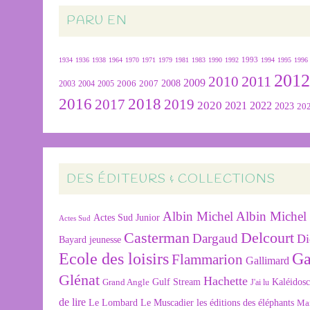
PARU EN
1934
1936
1938
1964
1970
1971
1979
1981
1983
1990
1992
1993
1994
1995
1996
201
2011
2010
2009
2007
2008
2004
2005
2006
2003
2016
2018
2019
2017
2020
2022
2021
2023
20
DES ÉDITEURS & COLLECTIONS
Albin Michel
Albin Michel 
Actes Sud Junior
Actes Sud
Delcourt
Casterman
Dargaud
Di
Bayard jeunesse
Ecole des loisirs
Ga
Flammarion
Gallimard
Glénat
Hachette
Gulf Stream
Kaléidos
Grand Angle
J'ai lu
de lire
Le Lombard
Le Muscadier
les éditions des éléphants
Ma