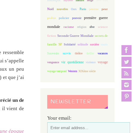
mystère
neige
New-York
Noël
Paris
peur
nouvelles
Ours
peinture
première guerre
poésie
policier
pouvoir
mondiale
racisme
science
religion
rêve
fiction
Seconde Guerre Mondiale
secrets de
famille
solitude
SF
Solidarité
sorcière
souris
lle ressemble
Souvenirs
survie
théâtre
thriller
vacances
ui s’appelle
vie quotidienne
voyage
vengeance
violence
eaux un peu
voyage temporel
Western
XIXème siècle
 et que j’ai
précié un de
NEWSLETTER
 il vient de
Your email:
d’une époque