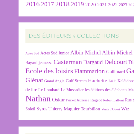
2016
2018
2019
2017
2020
2022
2021
2023
20
DES ÉDITEURS & COLLECTIONS
Albin Michel
Albin Michel 
Actes Sud Junior
Actes Sud
Delcourt
Casterman
Dargaud
Di
Bayard jeunesse
Ecole des loisirs
Ga
Flammarion
Gallimard
Glénat
Hachette
Gulf Stream
Kaléidos
Grand Angle
J'ai lu
de lire
Le Lombard
Le Muscadier
les éditions des éléphants
Ma
Nathan
Oskar
Rageot
Rue 
Pocket Jeunesse
Robert Laffont
Wiz
Syros
Thierry Magnier
Tourbillon
Soleil
Vents d'Ouest