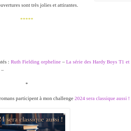
vertures sont très jolies et attirantes.
*****
ntés :
Ruth Fielding orpheline
–
La série des Hardy Boys T1 et
–
*
s romans participent à mon challenge
2024 sera classique aussi !