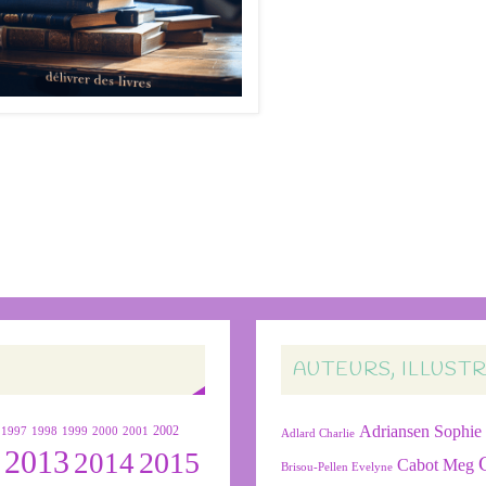
AUTEURS, ILLUST
Adriansen Sophie
1999
2000
2001
2002
1997
1998
Adlard Charlie
2013
2015
2
2014
Cabot Meg
Brisou-Pellen Evelyne