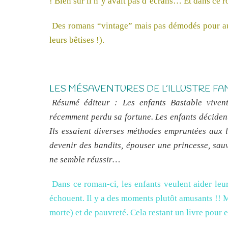
! Bien sûr il n’y avait pas d’écrans… Et dans ce 
Des romans “vintage” mais pas démodés pour auta
leurs bêtises !).
LES MÉSAVENTURES DE L’ILLUSTRE FA
Résumé éditeur : Les enfants Bastable viven
récemment perdu sa fortune. Les enfants décident
Ils essaient diverses méthodes empruntées aux li
devenir des bandits, épouser une princesse, sau
ne semble réussir…
Dans ce roman-ci, les enfants veulent aider le
échouent. Il y a des moments plutôt amusants !! Ma
morte) et de pauvreté. Cela restant un livre pour en