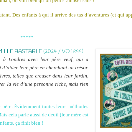
roman, on voit bien qu’on peut s’amuser sans !
nt. Des enfants à qui il arrive des tas d’aventures (et qui a
*****
MILLE BASTABLE
(2024 / VO 1899)
t à Londres avec leur père veuf, qui a
 d’aider leur père en cherchant un trésor.
vres, telles que creuser dans leur jardin,
ver la vie d’une personne riche, mais rien
ur père. Évidemment toutes leurs méthodes
is cela parle aussi de deuil (leur mère est
fants, ça finit bien !