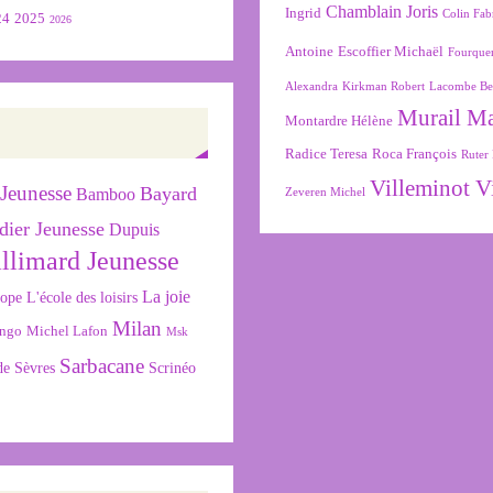
Chamblain Joris
Ingrid
Colin Fab
24
2025
2026
Antoine
Escoffier Michaël
Fourque
Alexandra
Kirkman Robert
Lacombe Be
Murail M
Montardre Hélène
Radice Teresa
Roca François
Ruter 
Villeminot V
Jeunesse
Bayard
Bamboo
Zeveren Michel
dier Jeunesse
Dupuis
llimard Jeunesse
La joie
L'école des loisirs
cope
Milan
ngo
Michel Lafon
Msk
Sarbacane
de Sèvres
Scrinéo