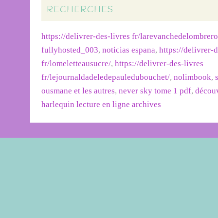
RECHERCHES
https://delivrer-des-livres fr/larevanchedelombrer
fullyhosted_003
,
noticias espana
,
https://delivrer-
fr/lomeletteausucre/
,
https://delivrer-des-livres
fr/lejournaldadeledepauledubouchet/
,
nolimbook
,
ousmane et les autres
,
never sky tome 1 pdf
,
découv
harlequin lecture en ligne archives