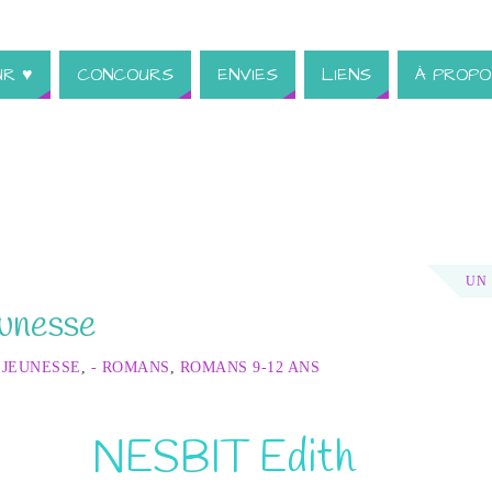
UR ♥
CONCOURS
ENVIES
LIENS
À PROPO
UN
eunesse
 JEUNESSE
,
- ROMANS
,
ROMANS 9-12 ANS
NESBIT Edith