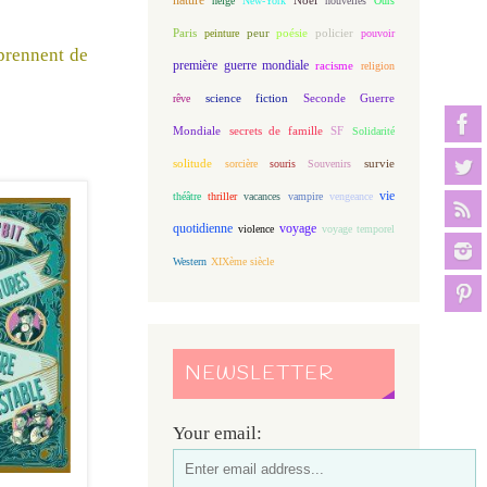
neige
New-York
nouvelles
Ours
Paris
peur
poésie
policier
peinture
pouvoir
pprennent de
première guerre mondiale
racisme
religion
science fiction
Seconde Guerre
rêve
Mondiale
secrets de famille
SF
Solidarité
solitude
sorcière
souris
Souvenirs
survie
vie
théâtre
thriller
vacances
vampire
vengeance
quotidienne
voyage
violence
voyage temporel
Western
XIXème siècle
NEWSLETTER
Your email: