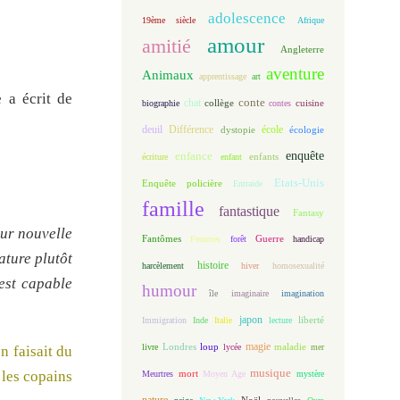
adolescence
19ème siècle
Afrique
amour
amitié
Angleterre
aventure
Animaux
apprentissage
art
e a écrit de
conte
chat
biographie
collège
contes
cuisine
deuil
école
Différence
écologie
dystopie
enfance
enquête
enfants
écriture
enfant
Etats-Unis
Enquête policière
Entraide
famille
fantastique
Fantasy
eur nouvelle
Fantômes
Guerre
Femmes
forêt
handicap
ature plutôt
histoire
harcèlement
hiver
homosexualité
 est capable
humour
île
imaginaire
imagination
japon
Immigration
Inde
Italie
lecture
liberté
magie
loup
maladie
livre
Londres
lycée
mer
n faisait du
musique
mort
 les copains
Meurtres
Moyen Age
mystère
nature
Noël