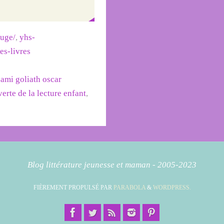
ouge/
,
yhs-
des-livres
sami goliath oscar
erte de la lecture enfant
,
Blog littérature jeunesse et maman - 2005-2023
FIÈREMENT PROPULSÉ PAR
PARABOLA
&
WORDPRESS.