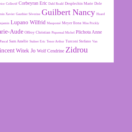
Corbeyran Eric
Desplechin Marie
Dole
rice
Collectif
Dahl Roald
Guilbert Nancy
min Xavier
Gauthier Séverine
Huard
Lupano Wilfrid
Meyer Ilona
njamin
Maupomé
Miss Prickly
arie-Aude
Plichota Anne
Offroy Christian
Piquemal Michel
Sarn Amélie
Turconi Stefano
Pascal
Stalner Eric
Tenor Arthur
Van
Zidrou
incent
Witek Jo
Wolf Cendrine