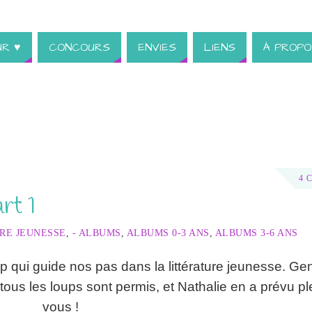
UR ♥
CONCOURS
ENVIES
LIENS
À PROPO
4 
rt 1
RE JEUNESSE
,
- ALBUMS
,
ALBUMS 0-3 ANS
,
ALBUMS 3-6 ANS
 qui guide nos pas dans la littérature jeunesse. Genti
 tous les loups sont permis, et Nathalie en a prévu pl
vous !