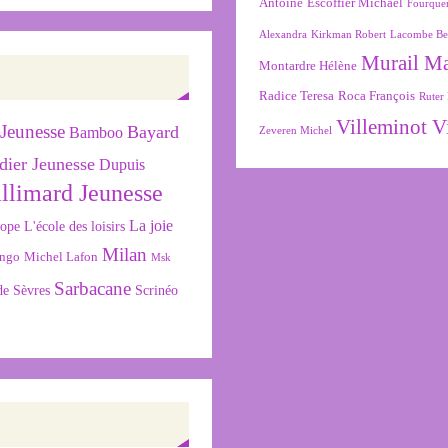
Antoine
Escoffier Michaël
Fourque
Alexandra
Kirkman Robert
Lacombe Be
Murail M
Montardre Hélène
Radice Teresa
Roca François
Ruter 
Villeminot V
Jeunesse
Bayard
Bamboo
Zeveren Michel
dier Jeunesse
Dupuis
llimard Jeunesse
La joie
L'école des loisirs
cope
Milan
ngo
Michel Lafon
Msk
Sarbacane
de Sèvres
Scrinéo