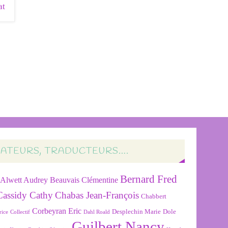
RATEURS, TRADUCTEURS….
Bernard Fred
Alwett Audrey
Beauvais Clémentine
Cassidy Cathy
Chabas Jean-François
Chabbert
Corbeyran Eric
Desplechin Marie
Dole
rice
Collectif
Dahl Roald
Guilbert Nancy