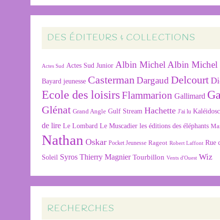
DES ÉDITEURS & COLLECTIONS
Albin Michel
Albin Michel 
Actes Sud Junior
Actes Sud
Delcourt
Casterman
Dargaud
Di
Bayard jeunesse
Ecole des loisirs
Ga
Flammarion
Gallimard
Glénat
Hachette
Gulf Stream
Kaléidos
Grand Angle
J'ai lu
de lire
Le Lombard
Le Muscadier
les éditions des éléphants
Ma
Nathan
Oskar
Rageot
Rue 
Pocket Jeunesse
Robert Laffont
Wiz
Syros
Thierry Magnier
Tourbillon
Soleil
Vents d'Ouest
RECHERCHES