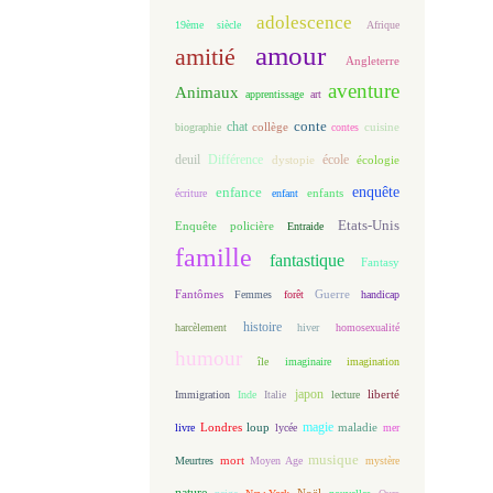
adolescence
19ème siècle
Afrique
amour
amitié
Angleterre
aventure
Animaux
apprentissage
art
conte
chat
biographie
collège
contes
cuisine
deuil
école
Différence
écologie
dystopie
enfance
enquête
enfants
écriture
enfant
Etats-Unis
Enquête policière
Entraide
famille
fantastique
Fantasy
Fantômes
Guerre
Femmes
forêt
handicap
histoire
harcèlement
hiver
homosexualité
humour
île
imaginaire
imagination
japon
Immigration
Inde
Italie
lecture
liberté
magie
loup
maladie
livre
Londres
lycée
mer
musique
mort
Meurtres
Moyen Age
mystère
nature
Noël