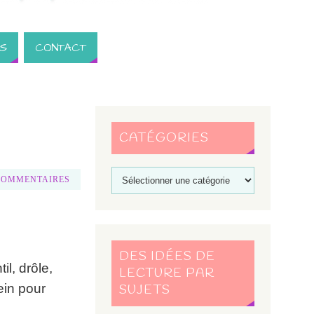
S
CONTACT
CATÉGORIES
COMMENTAIRES
DES IDÉES DE
l, drôle,
LECTURE PAR
ein pour
SUJETS