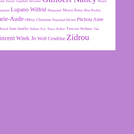
min Xavier
Gauthier Séverine
Huard
Lupano Wilfrid
Meyer Ilona
njamin
Maupomé
Miss Prickly
arie-Aude
Plichota Anne
Offroy Christian
Piquemal Michel
Sarn Amélie
Turconi Stefano
Pascal
Stalner Eric
Tenor Arthur
Van
Zidrou
incent
Witek Jo
Wolf Cendrine