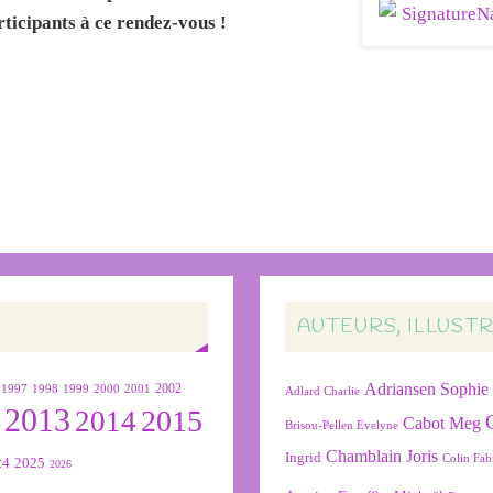
rticipants à ce rendez-vous !
AUTEURS, ILLUST
Adriansen Sophie
1999
2000
2001
2002
1997
1998
Adlard Charlie
2013
2015
2
2014
Cabot Meg
Brisou-Pellen Evelyne
Chamblain Joris
Ingrid
Colin Fab
24
2025
2026