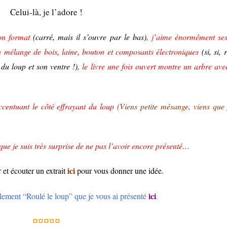
Celui-là, je l’adore !
on
format
(carré, mais il s’ouvre par le bas)
, j’aime énormément ses 
un mélange de bois, laine, bouton et composants électroniques
(si, si,
s du
loup et son ventre !)
, le livre une fois ouvert m
ontre
un arbre ave
.
accentuant le côté effrayant du loup
(Viens petite mésange, viens que
que je suis très surprise de ne pas l’avoir encore présenté…
ici
et écouter un extrait
pour vous donner une idée.
ici
lement “Roulé le loup” que je vous ai présenté
.
¤¤¤¤¤