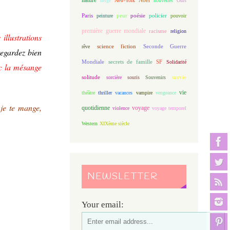
neige
New-York
nouvelles
Ours
Paris
peur
poésie
policier
peinture
pouvoir
première guerre mondiale
racisme
religion
illustrations
science fiction
Seconde Guerre
rêve
 regardez bien
Mondiale
secrets de famille
SF
Solidarité
c la mésange
solitude
sorcière
souris
Souvenirs
survie
vie
théâtre
thriller
vacances
vampire
vengeance
 je te mange,
quotidienne
voyage
violence
voyage temporel
Western
XIXème siècle
NEWSLETTER
Your email: