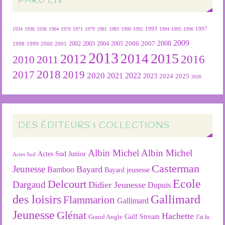
PARU EN
1934
1936
1938
1964
1970
1971
1979
1981
1983
1990
1992
1993
1994
1995
1996
1997
2009
2007
2008
2004
2005
2006
1999
2000
2001
2002
2003
1998
2013
2015
2012
2014
2016
2011
2010
2018
2019
2017
2020
2022
2021
2023
2024
2025
2026
DES ÉDITEURS & COLLECTIONS
Albin Michel
Albin Michel
Actes Sud Junior
Actes Sud
Casterman
Jeunesse
Bayard
Bamboo
Bayard jeunesse
Ecole
Delcourt
Dargaud
Didier Jeunesse
Dupuis
des loisirs
Gallimard
Flammarion
Gallimard
Jeunesse
Glénat
Hachette
Gulf Stream
Grand Angle
J'ai lu