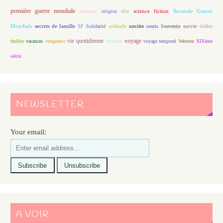
première guerre mondiale
racisme
science fiction
Seconde Guerre
religion
rêve
Mondiale
secrets de famille
solitude
SF
Solidarité
sorcière
souris
Souvenirs
survie
théâtre
vie quotidienne
voyage
thriller
vacances
vengeance
violence
voyage temporel
Western
XIXème
siècle
NEWSLETTER
Your email:
A VOIR