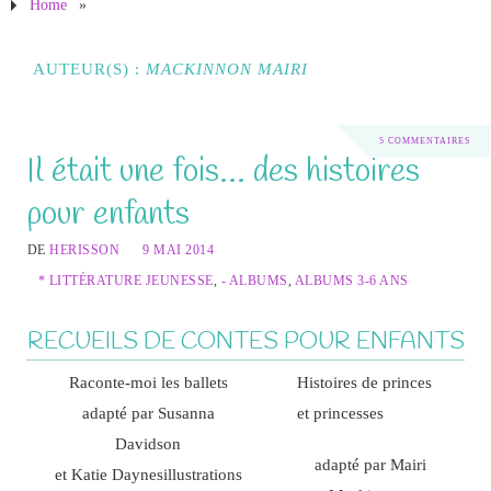
Home
»
AUTEUR(S) :
MACKINNON MAIRI
5 COMMENTAIRES
Il était une fois… des histoires
pour enfants
DE
HERISSON
9 MAI 2014
* LITTÉRATURE JEUNESSE
,
- ALBUMS
,
ALBUMS 3-6 ANS
RECUEILS DE CONTES POUR ENFANTS
Raconte-moi les ballets
Histoires de princes
adapté par Susanna
et princesses
Davidson
adapté par Mairi
et Katie Daynes
illustrations