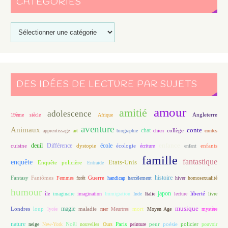
CATÉGORIES
DES IDÉES DE LECTURE PAR SUJETS
amour
amitié
adolescence
Angleterre
19ème siècle
Afrique
aventure
Animaux
conte
chat
apprentissage
art
biographie
chien
collège
contes
enfance
deuil
école
Différence
écologie
enfants
cuisine
dystopie
écriture
enfant
famille
fantastique
enquête
Etats-Unis
Enquête policière
Entraide
histoire
Fantasy
Fantômes
Guerre
Femmes
forêt
handicap
harcèlement
hiver
homosexualité
humour
japon
île
imaginaire
imagination
Immigration
Inde
Italie
lecture
liberté
livre
magie
musique
loup
maladie
mort
Londres
lycée
mer
Meurtres
Moyen Age
mystère
nature
Noël
Paris
peur
poésie
policier
neige
New-York
nouvelles
Ours
peinture
pouvoir