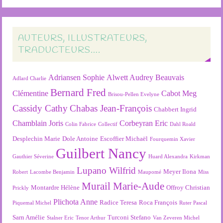
AUTEURS, ILLUSTRATEURS,
TRADUCTEURS….
Adriansen Sophie
Alwett Audrey
Beauvais
Adlard Charlie
Bernard Fred
Clémentine
Cabot Meg
Brisou-Pellen Evelyne
Cassidy Cathy
Chabas Jean-François
Chabbert Ingrid
Chamblain Joris
Corbeyran Eric
Colin Fabrice
Collectif
Dahl Roald
Desplechin Marie
Dole Antoine
Escoffier Michaël
Fourquemin Xavier
Guilbert Nancy
Gauthier Séverine
Huard Alexandra
Kirkman
Lupano Wilfrid
Meyer Ilona
Robert
Lacombe Benjamin
Maupomé
Miss
Murail Marie-Aude
Montardre Hélène
Offroy Christian
Prickly
Plichota Anne
Radice Teresa
Roca François
Piquemal Michel
Ruter Pascal
Sarn Amélie
Turconi Stefano
Stalner Eric
Tenor Arthur
Van Zeveren Michel