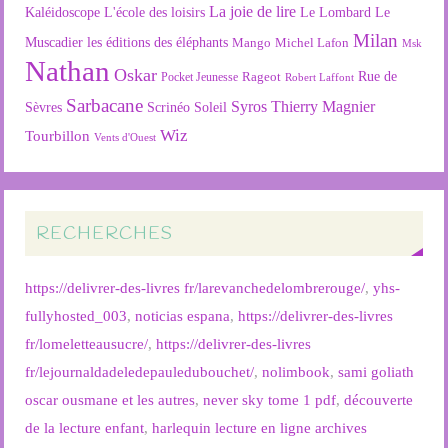
La joie de lire
L'école des loisirs
Kaléidoscope
Le Lombard
Le
Milan
Muscadier
les éditions des éléphants
Mango
Michel Lafon
Msk
Nathan
Oskar
Rageot
Rue de
Pocket Jeunesse
Robert Laffont
Sarbacane
Syros
Thierry Magnier
Soleil
Sèvres
Scrinéo
Wiz
Tourbillon
Vents d'Ouest
RECHERCHES
https://delivrer-des-livres fr/larevanchedelombrerouge/
,
yhs-
fullyhosted_003
,
noticias espana
,
https://delivrer-des-livres
fr/lomeletteausucre/
,
https://delivrer-des-livres
fr/lejournaldadeledepauledubouchet/
,
nolimbook
,
sami goliath
oscar ousmane et les autres
,
never sky tome 1 pdf
,
découverte
de la lecture enfant
,
harlequin lecture en ligne archives