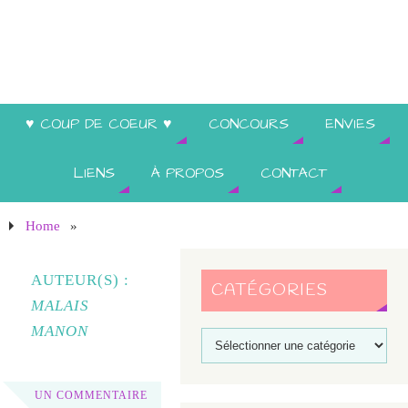
♥ COUP DE COEUR ♥
CONCOURS
ENVIES
LIENS
À PROPOS
CONTACT
Home
»
AUTEUR(S) :
CATÉGORIES
MALAIS
MANON
UN COMMENTAIRE