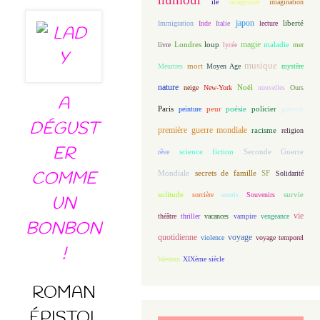
île
imaginaire
imagination
japon
Immigration
Inde
Italie
lecture
liberté
magie
loup
maladie
livre
Londres
lycée
mer
musique
mort
Meurtres
Moyen Age
mystère
nature
Noël
neige
New-York
nouvelles
Ours
A
Paris
peur
poésie
policier
peinture
pouvoir
DÉGUST
première guerre mondiale
racisme
religion
ER
science fiction
Seconde Guerre
rêve
COMME
Mondiale
secrets de famille
SF
Solidarité
solitude
sorcière
souris
Souvenirs
survie
UN
vie
théâtre
thriller
vacances
vampire
vengeance
BONBON
quotidienne
voyage
violence
voyage temporel
!
Western
XIXème siècle
ROMAN
ÉPISTOL