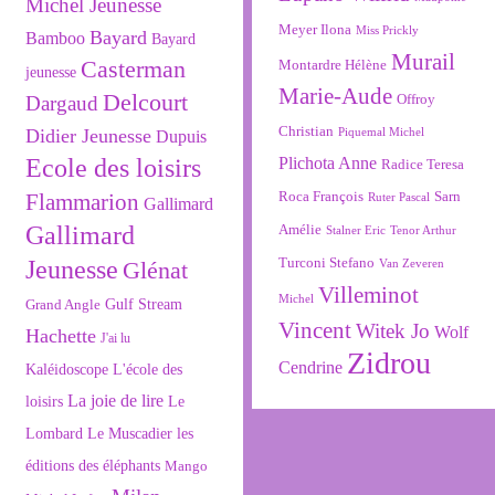
Michel Jeunesse
Meyer Ilona
Miss Prickly
Bayard
Bamboo
Bayard
Murail
Montardre Hélène
Casterman
jeunesse
Marie-Aude
Delcourt
Offroy
Dargaud
Christian
Didier Jeunesse
Piquemal Michel
Dupuis
Ecole des loisirs
Plichota Anne
Radice Teresa
Roca François
Sarn
Flammarion
Ruter Pascal
Gallimard
Gallimard
Amélie
Stalner Eric
Tenor Arthur
Turconi Stefano
Jeunesse
Van Zeveren
Glénat
Villeminot
Michel
Gulf Stream
Grand Angle
Vincent
Witek Jo
Wolf
Hachette
J'ai lu
Zidrou
Cendrine
L'école des
Kaléidoscope
La joie de lire
loisirs
Le
Lombard
Le Muscadier
les
éditions des éléphants
Mango