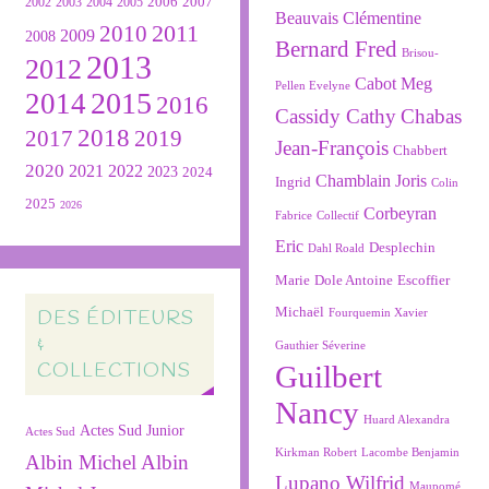
2007
2004
2005
2006
2002
2003
Beauvais Clémentine
2011
2010
2009
2008
Bernard Fred
Brisou-
2013
2012
Cabot Meg
Pellen Evelyne
2015
2014
2016
Cassidy Cathy
Chabas
2018
2019
2017
Jean-François
Chabbert
2020
2022
2021
2023
2024
Chamblain Joris
Ingrid
Colin
2025
2026
Corbeyran
Fabrice
Collectif
Eric
Desplechin
Dahl Roald
Marie
Dole Antoine
Escoffier
Michaël
DES ÉDITEURS
Fourquemin Xavier
&
Gauthier Séverine
COLLECTIONS
Guilbert
Nancy
Huard Alexandra
Actes Sud Junior
Actes Sud
Kirkman Robert
Lacombe Benjamin
Albin Michel
Albin
Lupano Wilfrid
Maupomé