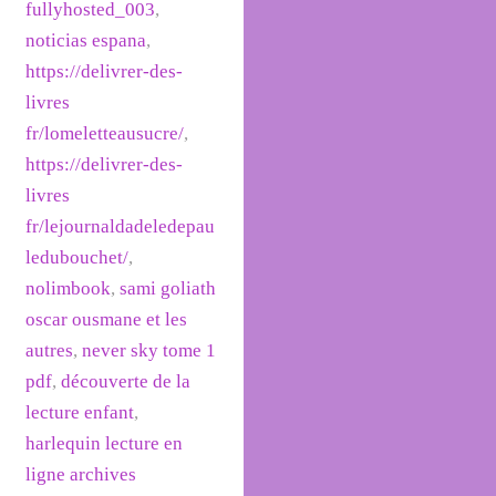
fullyhosted_003
,
noticias espana
,
https://delivrer-des-
livres
fr/lomeletteausucre/
,
https://delivrer-des-
livres
fr/lejournaldadeledepau
ledubouchet/
,
nolimbook
,
sami goliath
oscar ousmane et les
autres
,
never sky tome 1
pdf
,
découverte de la
lecture enfant
,
harlequin lecture en
ligne archives