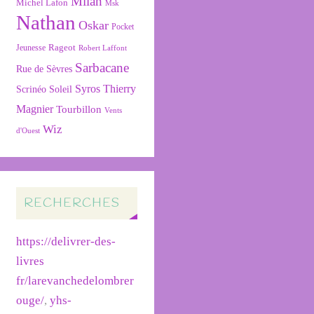
Milan
Michel Lafon
Msk
Nathan
Oskar
Pocket
Rageot
Jeunesse
Robert Laffont
Sarbacane
Rue de Sèvres
Syros
Thierry
Soleil
Scrinéo
Magnier
Tourbillon
Vents
Wiz
d'Ouest
RECHERCHES
https://delivrer-des-
livres
fr/larevanchedelombrer
ouge/
,
yhs-