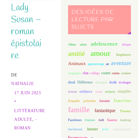
Lady
DES IDÉES DE
Susan –
LECTURE PAR
SUJETS
roman
épistolai
adolescence
19ème siècle
Afrique
amour
re
amitié
Angleterre
aventure
Animaux
apprentissage
art
conte
chat
biographie
collège
contes
cuisine
DE
deuil
école
Différence
écologie
dystopie
NATHALIE
enfance
enquête
enfants
écriture
enfant
17 JUIN 2023
Etats-Unis
Enquête policière
Entraide
*
famille
fantastique
LITTÉRATURE
Fantasy
ADULTE
,
-
Fantômes
Guerre
Femmes
forêt
handicap
ROMAN
histoire
harcèlement
hiver
homosexualité
humour