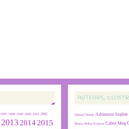
AUTEURS, ILLUST
Adriansen Sophie
1999
2000
2001
2002
1997
1998
Adlard Charlie
2013
2015
2
2014
Cabot Meg
Brisou-Pellen Evelyne