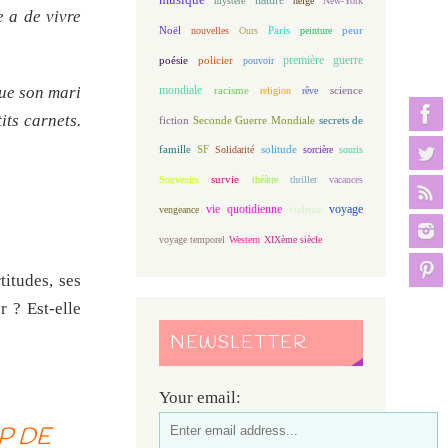
mystère
neige
New-York
e a de vivre
Noël
Paris
peur
nouvelles
Ours
peinture
première guerre
poésie
policier
pouvoir
mondiale
que son mari
racisme
science
religion
rêve
its carnets.
fiction
Seconde Guerre Mondiale
secrets de
famille
solitude
SF
Solidarité
sorcière
souris
Souvenirs
survie
théâtre
thriller
vacances
vie quotidienne
voyage
vengeance
violence
voyage temporel
Western
XIXème siècle
titudes, ses
r ? Est-elle
NEWSLETTER
Your email:
P DE