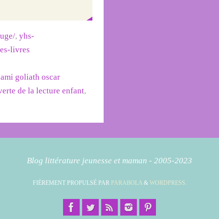
ouge/
,
yhs-
des-livres
sami goliath oscar
erte de la lecture enfant
,
Blog littérature jeunesse et maman - 2005-2023
FIÈREMENT PROPULSÉ PAR
PARABOLA
&
WORDPRESS.