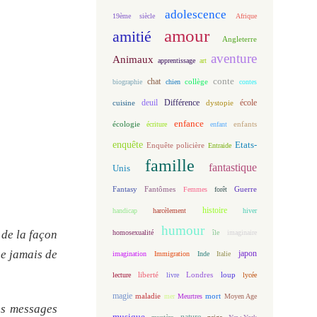
adolescence
19ème siècle
Afrique
amour
amitié
Angleterre
aventure
Animaux
apprentissage
art
conte
chat
biographie
chien
collège
contes
deuil
école
Différence
cuisine
dystopie
enfance
écologie
enfants
écriture
enfant
enquête
Etats-
Enquête policière
Entraide
famille
fantastique
Unis
Fantasy
Fantômes
Guerre
Femmes
forêt
histoire
handicap
harcèlement
hiver
humour
 de la façon
homosexualité
île
imaginaire
se jamais de
japon
imagination
Immigration
Inde
Italie
loup
lecture
liberté
livre
Londres
lycée
magie
maladie
mort
mer
Meurtres
Moyen Age
es messages
musique
nature