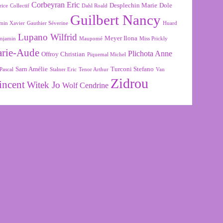
Corbeyran Eric
Desplechin Marie
Dole
rice
Collectif
Dahl Roald
Guilbert Nancy
min Xavier
Gauthier Séverine
Huard
Lupano Wilfrid
Meyer Ilona
njamin
Maupomé
Miss Prickly
arie-Aude
Plichota Anne
Offroy Christian
Piquemal Michel
Sarn Amélie
Turconi Stefano
Pascal
Stalner Eric
Tenor Arthur
Van
Zidrou
incent
Witek Jo
Wolf Cendrine