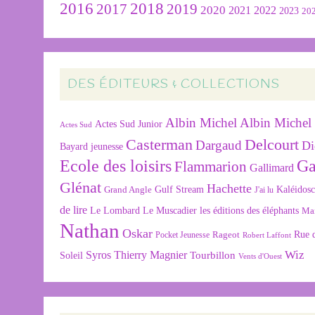
2016
2018
2019
2017
2020
2022
2021
2023
20
DES ÉDITEURS & COLLECTIONS
Albin Michel
Albin Michel 
Actes Sud Junior
Actes Sud
Delcourt
Casterman
Dargaud
Di
Bayard jeunesse
Ecole des loisirs
Ga
Flammarion
Gallimard
Glénat
Hachette
Gulf Stream
Kaléidos
Grand Angle
J'ai lu
de lire
Le Lombard
Le Muscadier
les éditions des éléphants
Ma
Nathan
Oskar
Rageot
Rue 
Pocket Jeunesse
Robert Laffont
Wiz
Syros
Thierry Magnier
Tourbillon
Soleil
Vents d'Ouest