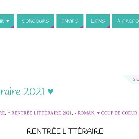
UR ♥
CONCOURS
ENVIES
LIENS
À PROPO
5 
raire 2021 ♥
RE
,
* RENTRÉE LITTÉRAIRE 2021
,
- ROMAN
,
♥ COUP DE COEUR 
RENTRÉE LITTÉRAIRE