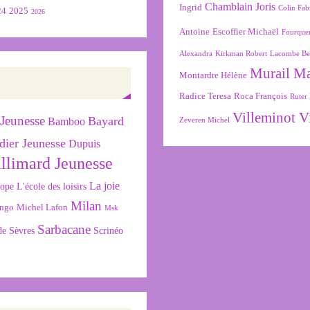
Chamblain Joris
Ingrid
Colin Fab
24
2025
2026
Antoine
Escoffier Michaël
Fourque
Alexandra
Kirkman Robert
Lacombe Be
Murail M
Montardre Hélène
Radice Teresa
Roca François
Ruter 
Villeminot V
Jeunesse
Bayard
Bamboo
Zeveren Michel
dier Jeunesse
Dupuis
llimard Jeunesse
La joie
L'école des loisirs
cope
Milan
ngo
Michel Lafon
Msk
Sarbacane
de Sèvres
Scrinéo