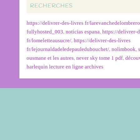
RECHERCHES
https://delivrer-des-livres fr/larevanchedelombrer
fullyhosted_003
,
noticias espana
,
https://delivrer-
fr/lomeletteausucre/
,
https://delivrer-des-livres
fr/lejournaldadeledepauledubouchet/
,
nolimbook
,
ousmane et les autres
,
never sky tome 1 pdf
,
découv
harlequin lecture en ligne archives