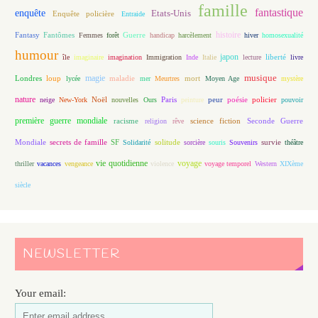
famille
fantastique
enquête
Etats-Unis
Enquête policière
Entraide
histoire
Fantasy
Fantômes
Guerre
Femmes
forêt
handicap
harcèlement
hiver
homosexualité
humour
japon
île
imaginaire
imagination
Immigration
Inde
Italie
lecture
liberté
livre
magie
musique
loup
maladie
mort
Londres
lycée
mer
Meurtres
Moyen Age
mystère
nature
Noël
Paris
peur
poésie
policier
neige
New-York
nouvelles
Ours
peinture
pouvoir
première guerre mondiale
racisme
science fiction
Seconde Guerre
religion
rêve
Mondiale
secrets de famille
solitude
SF
Solidarité
sorcière
souris
Souvenirs
survie
théâtre
vie quotidienne
voyage
thriller
vacances
vengeance
violence
voyage temporel
Western
XIXème
siècle
NEWSLETTER
Your email: