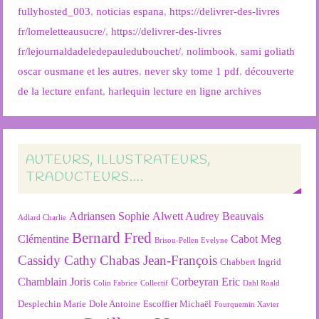
fullyhosted_003
,
noticias espana
,
https://delivrer-des-livres
fr/lomeletteausucre/
,
https://delivrer-des-livres
fr/lejournaldadeledepauledubouchet/
,
nolimbook
,
sami goliath
oscar ousmane et les autres
,
never sky tome 1 pdf
,
découverte
de la lecture enfant
,
harlequin lecture en ligne archives
AUTEURS, ILLUSTRATEURS,
TRADUCTEURS….
Adriansen Sophie
Alwett Audrey
Beauvais
Adlard Charlie
Bernard Fred
Clémentine
Cabot Meg
Brisou-Pellen Evelyne
Cassidy Cathy
Chabas Jean-François
Chabbert Ingrid
Chamblain Joris
Corbeyran Eric
Colin Fabrice
Collectif
Dahl Roald
Desplechin Marie
Dole Antoine
Escoffier Michaël
Fourquemin Xavier