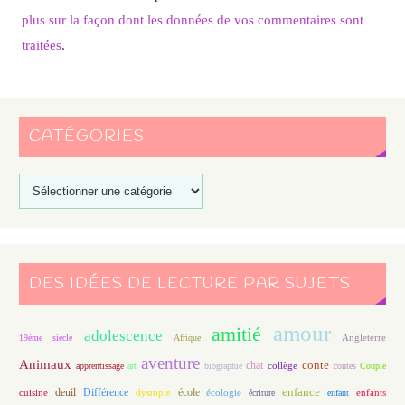
plus sur la façon dont les données de vos commentaires sont
traitées
.
CATÉGORIES
DES IDÉES DE LECTURE PAR SUJETS
amour
amitié
adolescence
Angleterre
19ème siècle
Afrique
aventure
Animaux
conte
chat
apprentissage
art
biographie
collège
contes
Couple
enfance
deuil
école
Différence
écologie
enfants
cuisine
dystopie
écriture
enfant