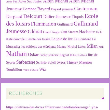
Albin Michel
Albin Michel
Actes Sud Junior
Actes Sud
Casterman
Jeunesse
Bayard
Bamboo
Bayard jeunesse
Ecole
Delcourt
Dargaud
Didier Jeunesse
Dupuis
des loisirs
Gallimard
Flammarion
Gallimard
Jeunesse
Glénat
Hachette
Gulf Stream
Grand Angle
J'ai lu
La joie de lire
L'école des loisirs
Kaléidoscope
Le Lombard
Le
Milan
Muscadier
les éditions des éléphants
Mango
Michel Lafon
Msk
Nathan
Oskar
Rageot
Rue de
Pocket Jeunesse
Robert Laffont
Sarbacane
Syros
Thierry Magnier
Soleil
Sèvres
Scrinéo
Wiz
Tourbillon
Vents d'Ouest
RECHERCHES
https://delivrer-des-livres fr/larevanchedelombrerouge/
,
yhs-