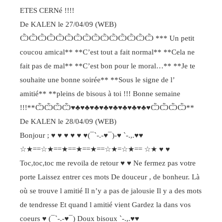
ETES CERNé !!!!
De KALEN le 27/04/09 (WEB)
ѼѼѼѼѼѼѼѼѼѼѼѼѼѼѼ *** Un petit
coucou amical** **C’est tout a fait normal** **Cela ne
fait pas de mal** **C’est bon pour le moral…** **Je te
souhaite une bonne soirée** **Sous le signe de l’
amitié** **pleins de bisous à toi !!! Bonne semaine
!!!**ѼѼѼѼ♥♣♥♣♥♣♥♣♥♣♥♣♥♣♥♣♥ѼѼѼѼ**
De KALEN le 28/04/09 (WEB)
Bonjour ; ♥ ♥ ♥ ♥ ♥ ♥(¯`-.-♥¯)-♥ `-.,.♥♥
☆★==☆★==★==★==★==☆★=☆★== ☆★ ♥ ♥
Toc,toc,toc me revoila de retour ♥ ♥ Ne fermez pas votre
porte Laissez entrer ces mots De douceur , de bonheur. Là
où se trouve l amitié Il n’y a pas de jalousie Il y a des mots
de tendresse Et quand l amitié vient Gardez la dans vos
coeurs ♥ (¯`-.-♥¯) Doux bisoux `-.,.♥♥