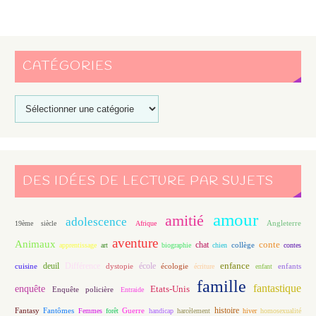
CATÉGORIES
DES IDÉES DE LECTURE PAR SUJETS
amour
amitié
adolescence
Angleterre
19ème siècle
Afrique
aventure
Animaux
conte
chat
apprentissage
art
biographie
chien
collège
contes
enfance
deuil
école
Différence
écologie
enfants
cuisine
dystopie
écriture
enfant
famille
fantastique
enquête
Etats-Unis
Enquête policière
Entraide
histoire
Fantasy
Fantômes
Guerre
Femmes
forêt
handicap
harcèlement
hiver
homosexualité