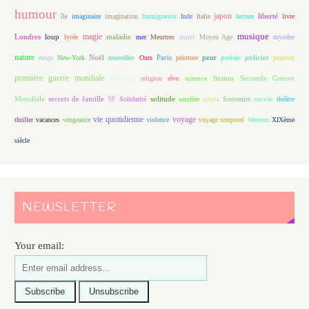
humour
japon
île
imaginaire
imagination
Immigration
Inde
Italie
lecture
liberté
livre
magie
musique
loup
maladie
mort
Londres
lycée
mer
Meurtres
Moyen Age
mystère
nature
Noël
Paris
peur
poésie
policier
neige
New-York
nouvelles
Ours
peinture
pouvoir
première guerre mondiale
racisme
science fiction
Seconde Guerre
religion
rêve
Mondiale
secrets de famille
solitude
SF
Solidarité
sorcière
souris
Souvenirs
survie
théâtre
vie quotidienne
voyage
thriller
vacances
vengeance
violence
voyage temporel
Western
XIXème
siècle
NEWSLETTER
Your email: