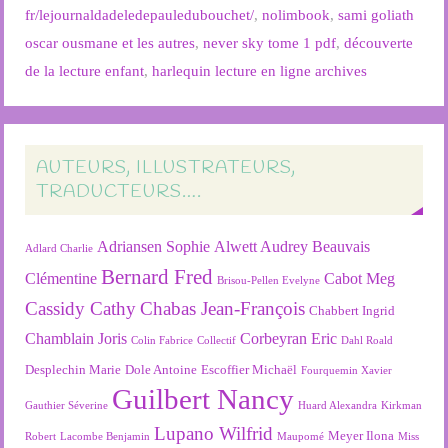
fr/lejournaldadeledepauledubouchet/
,
nolimbook
,
sami goliath
oscar ousmane et les autres
,
never sky tome 1 pdf
,
découverte
de la lecture enfant
,
harlequin lecture en ligne archives
AUTEURS, ILLUSTRATEURS,
TRADUCTEURS….
Adriansen Sophie
Alwett Audrey
Beauvais
Adlard Charlie
Bernard Fred
Clémentine
Cabot Meg
Brisou-Pellen Evelyne
Cassidy Cathy
Chabas Jean-François
Chabbert Ingrid
Chamblain Joris
Corbeyran Eric
Colin Fabrice
Collectif
Dahl Roald
Desplechin Marie
Dole Antoine
Escoffier Michaël
Fourquemin Xavier
Guilbert Nancy
Gauthier Séverine
Huard Alexandra
Kirkman
Lupano Wilfrid
Meyer Ilona
Robert
Lacombe Benjamin
Maupomé
Miss