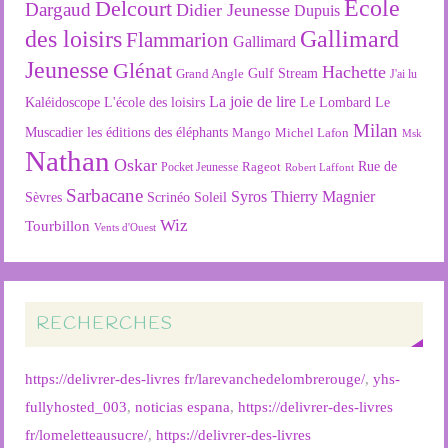
Ecole
Delcourt
Dargaud
Didier Jeunesse
Dupuis
des loisirs
Gallimard
Flammarion
Gallimard
Jeunesse
Glénat
Hachette
Gulf Stream
Grand Angle
J'ai lu
La joie de lire
L'école des loisirs
Kaléidoscope
Le Lombard
Le
Milan
Muscadier
les éditions des éléphants
Mango
Michel Lafon
Msk
Nathan
Oskar
Rageot
Rue de
Pocket Jeunesse
Robert Laffont
Sarbacane
Syros
Thierry Magnier
Soleil
Sèvres
Scrinéo
Wiz
Tourbillon
Vents d'Ouest
RECHERCHES
https://delivrer-des-livres fr/larevanchedelombrerouge/
,
yhs-
fullyhosted_003
,
noticias espana
,
https://delivrer-des-livres
fr/lomeletteausucre/
,
https://delivrer-des-livres